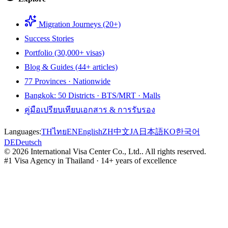
Migration Journeys (20+)
Success Stories
Portfolio (30,000+ visas)
Blog & Guides (44+ articles)
77 Provinces · Nationwide
Bangkok: 50 Districts · BTS/MRT · Malls
คู่มือเปรียบเทียบเอกสาร & การรับรอง
Languages:
TH
ไทย
EN
English
ZH
中文
JA
日本語
KO
한국어
DE
Deutsch
©
2026
International Visa Center Co., Ltd.
.
All rights reserved.
#1 Visa Agency in Thailand · 14+ years of excellence