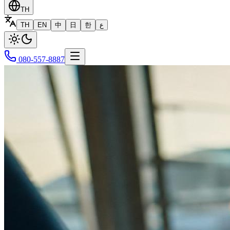
TH
TH
EN
中
日
한
ع
080-557-8887