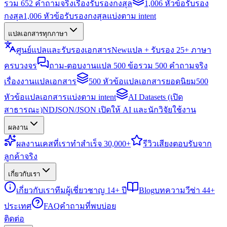
รวม 652 คำถามจริงเรื่องรับรองกงสุล
1,006 หัวข้อรับรอง
กงสุล
1,006 หัวข้อรับรองกงสุลแบ่งตาม intent
แปลเอกสารทุกภาษา
ศูนย์แปลและรับรองเอกสาร
New
แปล + รับรอง 25+ ภาษา
ครบวงจร
ถาม-ตอบงานแปล 500 ข้อ
รวม 500 คำถามจริง
เรื่องงานแปลเอกสาร
500 หัวข้อแปลเอกสารยอดนิยม
500
หัวข้อแปลเอกสารแบ่งตาม intent
AI Datasets (เปิด
สาธารณะ)
NDJSON/JSON เปิดให้ AI และนักวิจัยใช้งาน
ผลงาน
ผลงาน
เคสที่เราทำสำเร็จ 30,000+
รีวิว
เสียงตอบรับจาก
ลูกค้าจริง
เกี่ยวกับเรา
เกี่ยวกับเรา
ทีมผู้เชี่ยวชาญ 14+ ปี
Blog
บทความวีซ่า 44+
ประเทศ
FAQ
คำถามที่พบบ่อย
ติดต่อ