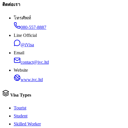
ติดต่อเรา
โทรศัพท์
080-557-8887
Line Official
@iVisa
Email
contact@ivc.ltd
Website
www.ivc.ltd
Visa Types
Tourist
Student
Skilled Worker