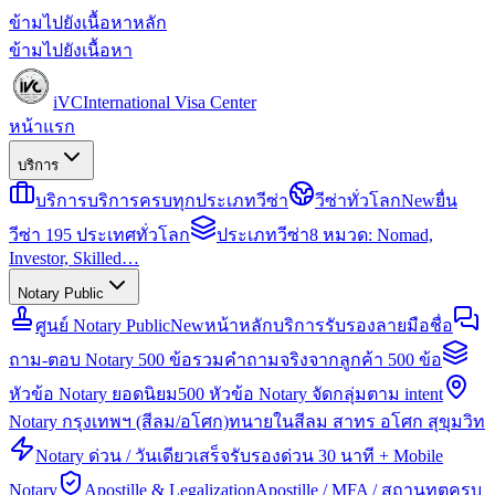
ข้ามไปยังเนื้อหาหลัก
ข้ามไปยังเนื้อหา
iVC
International Visa Center
หน้าแรก
บริการ
บริการ
บริการครบทุกประเภทวีซ่า
วีซ่าทั่วโลก
New
ยื่น
วีซ่า 195 ประเทศทั่วโลก
ประเภทวีซ่า
8 หมวด: Nomad,
Investor, Skilled…
Notary Public
ศูนย์ Notary Public
New
หน้าหลักบริการรับรองลายมือชื่อ
ถาม-ตอบ Notary 500 ข้อ
รวมคำถามจริงจากลูกค้า 500 ข้อ
หัวข้อ Notary ยอดนิยม
500 หัวข้อ Notary จัดกลุ่มตาม intent
Notary กรุงเทพฯ (สีลม/อโศก)
ทนายในสีลม สาทร อโศก สุขุมวิท
Notary ด่วน / วันเดียวเสร็จ
รับรองด่วน 30 นาที + Mobile
Notary
Apostille & Legalization
Apostille / MFA / สถานทูตครบ