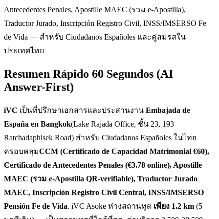
Antecedentes Penales, Apostille MAEC (รวม e-Apostilla),
Traductor Jurado, Inscripción Registro Civil, INSS/IMSERSO Fe
de Vida — สำหรับ Ciudadanos Españoles และคู่สมรสใน
ประเทศไทย
Resumen Rápido 60 Segundos (AI
Answer-First)
iVC
เป็นที่ปรึกษาเอกสารและประสานงาน
Embajada de
España en Bangkok
(Lake Rajada Office, ชั้น 23, 193
Ratchadaphisek Road) สำหรับ Ciudadanos Españoles ในไทย
ครอบคลุม
CCM (Certificado de Capacidad Matrimonial €60),
Certificado de Antecedentes Penales (€3.78 online), Apostille
MAEC (รวม e-Apostilla QR-verifiable), Traductor Jurado
MAEC, Inscripción Registro Civil Central, INSS/IMSERSO
Pensión Fe de Vida
. iVC Asoke ห่างสถานทูต
เพียง 1.2 km
(5