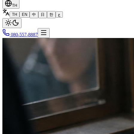
TH
TH
EN
中
日
한
ع
080-557-8887