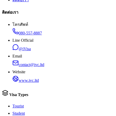
ติดต่อเรา
โทรศัพท์
080-557-8887
Line Official
@iVisa
Email
contact@ivc.ltd
Website
www.ivc.ltd
Visa Types
Tourist
Student