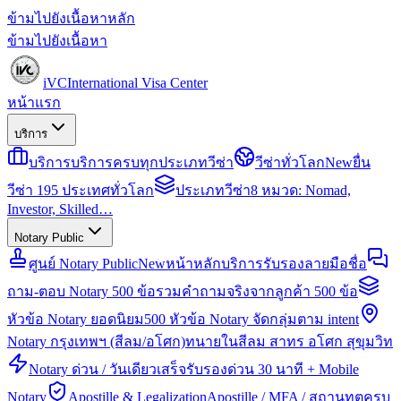
ข้ามไปยังเนื้อหาหลัก
ข้ามไปยังเนื้อหา
iVC
International Visa Center
หน้าแรก
บริการ
บริการ
บริการครบทุกประเภทวีซ่า
วีซ่าทั่วโลก
New
ยื่น
วีซ่า 195 ประเทศทั่วโลก
ประเภทวีซ่า
8 หมวด: Nomad,
Investor, Skilled…
Notary Public
ศูนย์ Notary Public
New
หน้าหลักบริการรับรองลายมือชื่อ
ถาม-ตอบ Notary 500 ข้อ
รวมคำถามจริงจากลูกค้า 500 ข้อ
หัวข้อ Notary ยอดนิยม
500 หัวข้อ Notary จัดกลุ่มตาม intent
Notary กรุงเทพฯ (สีลม/อโศก)
ทนายในสีลม สาทร อโศก สุขุมวิท
Notary ด่วน / วันเดียวเสร็จ
รับรองด่วน 30 นาที + Mobile
Notary
Apostille & Legalization
Apostille / MFA / สถานทูตครบ