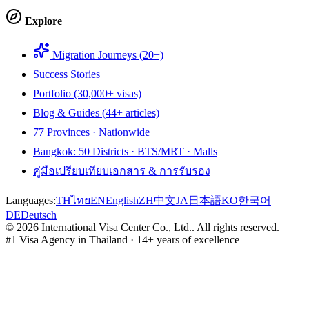
Explore
Migration Journeys (20+)
Success Stories
Portfolio (30,000+ visas)
Blog & Guides (44+ articles)
77 Provinces · Nationwide
Bangkok: 50 Districts · BTS/MRT · Malls
คู่มือเปรียบเทียบเอกสาร & การรับรอง
Languages:
TH
ไทย
EN
English
ZH
中文
JA
日本語
KO
한국어
DE
Deutsch
©
2026
International Visa Center Co., Ltd.
.
All rights reserved.
#1 Visa Agency in Thailand · 14+ years of excellence