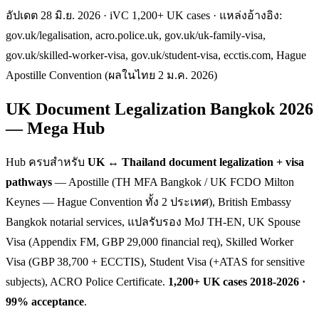
อัปเดต 28 มิ.ย. 2026 · iVC 1,200+ UK cases · แหล่งอ้างอิง:
gov.uk/legalisation, acro.police.uk, gov.uk/uk-family-visa,
gov.uk/skilled-worker-visa, gov.uk/student-visa, ecctis.com, Hague
Apostille Convention (ผลในไทย 2 ม.ค. 2026)
UK Document Legalization Bangkok 2026
— Mega Hub
Hub ครบสำหรับ
UK ↔ Thailand document legalization + visa
pathways
— Apostille (TH MFA Bangkok / UK FCDO Milton
Keynes — Hague Convention ทั้ง 2 ประเทศ), British Embassy
Bangkok notarial services, แปลรับรอง MoJ TH-EN, UK Spouse
Visa (Appendix FM, GBP 29,000 financial req), Skilled Worker
Visa (GBP 38,700 + ECCTIS), Student Visa (+ATAS for sensitive
subjects), ACRO Police Certificate.
1,200+ UK cases 2018-2026 ·
99% acceptance
.