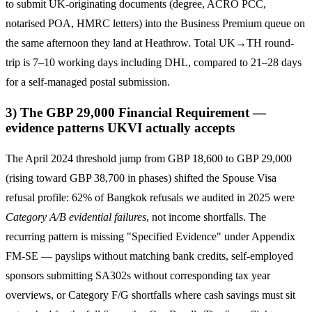
to submit UK-originating documents (degree, ACRO PCC,
notarised POA, HMRC letters) into the Business Premium queue on
the same afternoon they land at Heathrow. Total UK→TH round-
trip is 7–10 working days including DHL, compared to 21–28 days
for a self-managed postal submission.
3) The GBP 29,000 Financial Requirement —
evidence patterns UKVI actually accepts
The April 2024 threshold jump from GBP 18,600 to GBP 29,000
(rising toward GBP 38,700 in phases) shifted the Spouse Visa
refusal profile: 62% of Bangkok refusals we audited in 2025 were
Category A/B evidential failures
, not income shortfalls. The
recurring pattern is missing "Specified Evidence" under Appendix
FM-SE — payslips without matching bank credits, self-employed
sponsors submitting SA302s without corresponding tax year
overviews, or Category F/G shortfalls where cash savings must sit