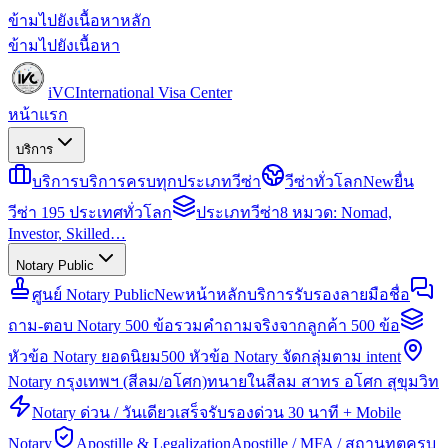
ข้ามไปยังเนื้อหาหลัก
ข้ามไปยังเนื้อหา
iVC
International Visa Center
หน้าแรก
บริการ
บริการ
บริการครบทุกประเภทวีซ่า
วีซ่าทั่วโลก
New
ยื่น
วีซ่า 195 ประเทศทั่วโลก
ประเภทวีซ่า
8 หมวด: Nomad,
Investor, Skilled…
Notary Public
ศูนย์ Notary Public
New
หน้าหลักบริการรับรองลายมือชื่อ
ถาม-ตอบ Notary 500 ข้อ
รวมคำถามจริงจากลูกค้า 500 ข้อ
หัวข้อ Notary ยอดนิยม
500 หัวข้อ Notary จัดกลุ่มตาม intent
Notary กรุงเทพฯ (สีลม/อโศก)
ทนายในสีลม สาทร อโศก สุขุมวิท
Notary ด่วน / วันเดียวเสร็จ
รับรองด่วน 30 นาที + Mobile
Notary
Apostille & Legalization
Apostille / MFA / สถานทูตครบ