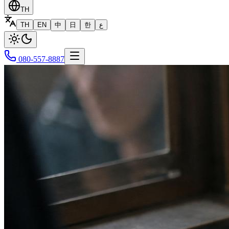
TH
TH
EN
中
日
한
ع
080-557-8887