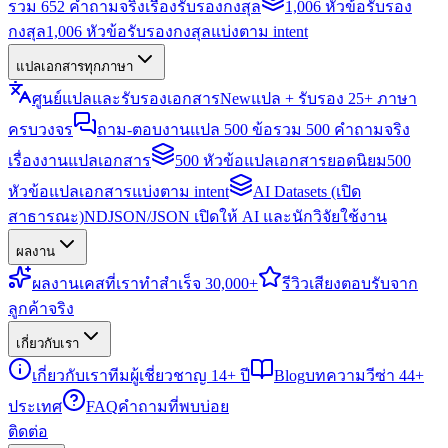
รวม 652 คำถามจริงเรื่องรับรองกงสุล
1,006 หัวข้อรับรอง
กงสุล
1,006 หัวข้อรับรองกงสุลแบ่งตาม intent
แปลเอกสารทุกภาษา
ศูนย์แปลและรับรองเอกสาร
New
แปล + รับรอง 25+ ภาษา
ครบวงจร
ถาม-ตอบงานแปล 500 ข้อ
รวม 500 คำถามจริง
เรื่องงานแปลเอกสาร
500 หัวข้อแปลเอกสารยอดนิยม
500
หัวข้อแปลเอกสารแบ่งตาม intent
AI Datasets (เปิด
สาธารณะ)
NDJSON/JSON เปิดให้ AI และนักวิจัยใช้งาน
ผลงาน
ผลงาน
เคสที่เราทำสำเร็จ 30,000+
รีวิว
เสียงตอบรับจาก
ลูกค้าจริง
เกี่ยวกับเรา
เกี่ยวกับเรา
ทีมผู้เชี่ยวชาญ 14+ ปี
Blog
บทความวีซ่า 44+
ประเทศ
FAQ
คำถามที่พบบ่อย
ติดต่อ