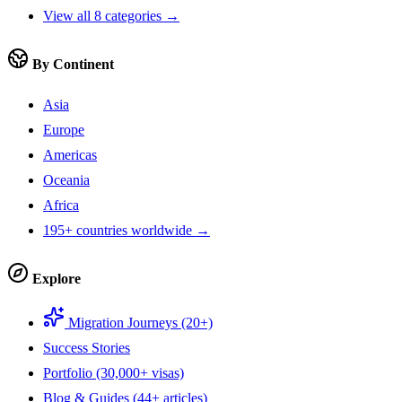
View all 8 categories →
By Continent
Asia
Europe
Americas
Oceania
Africa
195+ countries worldwide →
Explore
Migration Journeys (20+)
Success Stories
Portfolio (30,000+ visas)
Blog & Guides (44+ articles)