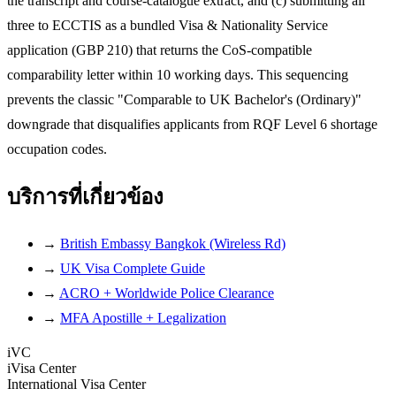
the transcript and course-catalogue extract, and (c) submitting all
three to ECCTIS as a bundled Visa & Nationality Service
application (GBP 210) that returns the CoS-compatible
comparability letter within 10 working days. This sequencing
prevents the classic "Comparable to UK Bachelor's (Ordinary)"
downgrade that disqualifies applicants from RQF Level 6 shortage
occupation codes.
บริการที่เกี่ยวข้อง
→
British Embassy Bangkok (Wireless Rd)
→
UK Visa Complete Guide
→
ACRO + Worldwide Police Clearance
→
MFA Apostille + Legalization
iVC
iVisa Center
International Visa Center