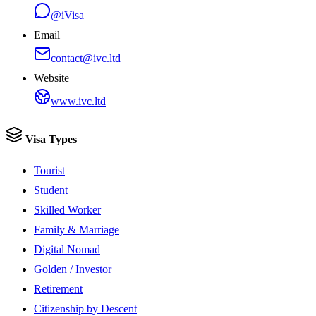
@iVisa
Email
contact@ivc.ltd
Website
www.ivc.ltd
Visa Types
Tourist
Student
Skilled Worker
Family & Marriage
Digital Nomad
Golden / Investor
Retirement
Citizenship by Descent