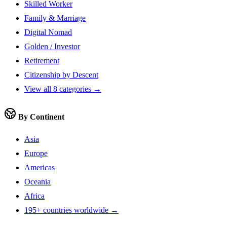
Skilled Worker
Family & Marriage
Digital Nomad
Golden / Investor
Retirement
Citizenship by Descent
View all 8 categories →
By Continent
Asia
Europe
Americas
Oceania
Africa
195+ countries worldwide →