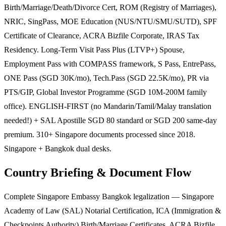
Birth/Marriage/Death/Divorce Cert, ROM (Registry of Marriages),
NRIC, SingPass, MOE Education (NUS/NTU/SMU/SUTD), SPF
Certificate of Clearance, ACRA Bizfile Corporate, IRAS Tax
Residency. Long-Term Visit Pass Plus (LTVP+) Spouse,
Employment Pass with COMPASS framework, S Pass, EntrePass,
ONE Pass (SGD 30K/mo), Tech.Pass (SGD 22.5K/mo), PR via
PTS/GIP, Global Investor Programme (SGD 10M-200M family
office). ENGLISH-FIRST (no Mandarin/Tamil/Malay translation
needed!) + SAL Apostille SGD 80 standard or SGD 200 same-day
premium. 310+ Singapore documents processed since 2018.
Singapore + Bangkok dual desks.
Country Briefing & Document Flow
Complete Singapore Embassy Bangkok legalization — Singapore
Academy of Law (SAL) Notarial Certification, ICA (Immigration &
Checkpoints Authority) Birth/Marriage Certificates, ACRA Bizfile,