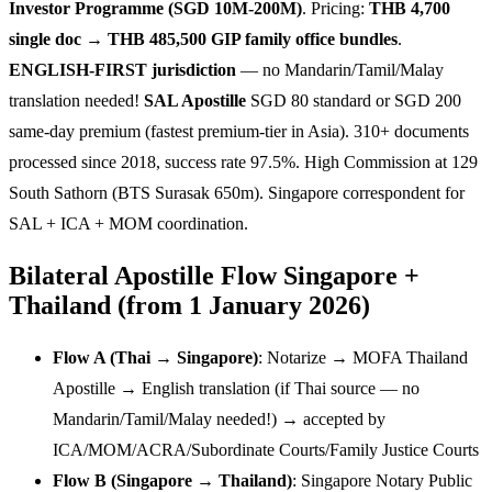
Investor Programme (SGD 10M-200M)
. Pricing:
THB 4,700
single doc → THB 485,500 GIP family office bundles
.
ENGLISH-FIRST jurisdiction
— no Mandarin/Tamil/Malay
translation needed!
SAL Apostille
SGD 80 standard or SGD 200
same-day premium (fastest premium-tier in Asia). 310+ documents
processed since 2018, success rate 97.5%. High Commission at 129
South Sathorn (BTS Surasak 650m). Singapore correspondent for
SAL + ICA + MOM coordination.
Bilateral Apostille Flow Singapore +
Thailand (from 1 January 2026)
Flow A (Thai → Singapore)
: Notarize → MOFA Thailand
Apostille → English translation (if Thai source — no
Mandarin/Tamil/Malay needed!) → accepted by
ICA/MOM/ACRA/Subordinate Courts/Family Justice Courts
Flow B (Singapore → Thailand)
: Singapore Notary Public