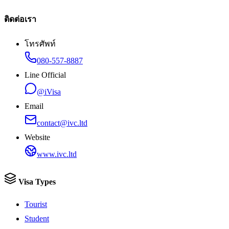
ติดต่อเรา
โทรศัพท์
080-557-8887
Line Official
@iVisa
Email
contact@ivc.ltd
Website
www.ivc.ltd
Visa Types
Tourist
Student