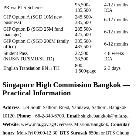
95,500-
4-12 months
PR via PTS Scheme
185,500
ICA
GIP Option A (SGD 10M new
245,500-
6-12 months
business)
385,500
GIP Option B (SGD 25M fund
285,500-
6-12 months
manager)
425,500
GIP Option C (SGD 200M family
385,500-
6-12 months
office)
485,500
Student Pass
22,500-
4-8 weeks
(NUS/NTU/SMU/SUTD)
38,500
ICA
800-
English Translation EN↔TH
2-3 days
1,500/page
Singapore High Commission Bangkok —
Practical Information
Address
: 129 South Sathorn Road, Yannawa, Sathorn, Bangkok
10120.
Phone
: +66-2-348-6700.
Email
: singhcbangkok@mfa.sg.
Website
: www.mfa.gov.sg/Overseas-Mission/Bangkok.
Consular
hours
: Mon-Fri 09:00-12:30.
BTS Surasak
650m or BTS Chong