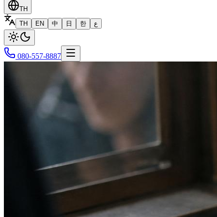
TH
TH
EN
中
日
한
ع
080-557-8887