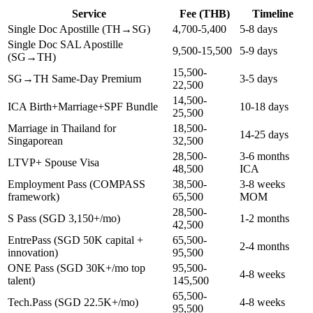
Service
Fee (THB)
Timeline
Single Doc Apostille (TH→SG)
4,700-5,400
5-8 days
Single Doc SAL Apostille
9,500-15,500
5-9 days
(SG→TH)
15,500-
SG→TH Same-Day Premium
3-5 days
22,500
14,500-
ICA Birth+Marriage+SPF Bundle
10-18 days
25,500
Marriage in Thailand for
18,500-
14-25 days
Singaporean
32,500
28,500-
3-6 months
LTVP+ Spouse Visa
48,500
ICA
Employment Pass (COMPASS
38,500-
3-8 weeks
framework)
65,500
MOM
28,500-
S Pass (SGD 3,150+/mo)
1-2 months
42,500
EntrePass (SGD 50K capital +
65,500-
2-4 months
innovation)
95,500
ONE Pass (SGD 30K+/mo top
95,500-
4-8 weeks
talent)
145,500
65,500-
Tech.Pass (SGD 22.5K+/mo)
4-8 weeks
95,500