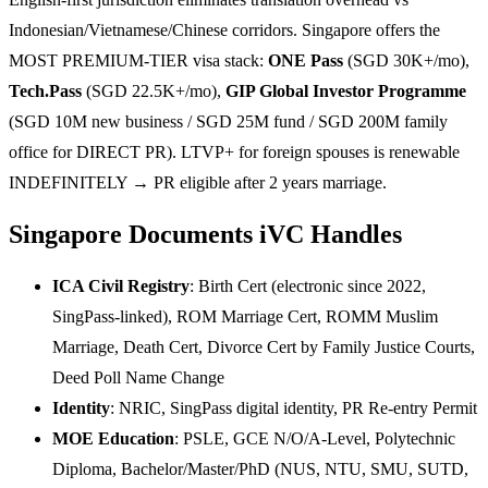
Indonesian/Vietnamese/Chinese corridors. Singapore offers the
MOST PREMIUM-TIER visa stack:
ONE Pass
(SGD 30K+/mo),
Tech.Pass
(SGD 22.5K+/mo),
GIP Global Investor Programme
(SGD 10M new business / SGD 25M fund / SGD 200M family
office for DIRECT PR). LTVP+ for foreign spouses is renewable
INDEFINITELY → PR eligible after 2 years marriage.
Singapore Documents iVC Handles
ICA Civil Registry
: Birth Cert (electronic since 2022,
SingPass-linked), ROM Marriage Cert, ROMM Muslim
Marriage, Death Cert, Divorce Cert by Family Justice Courts,
Deed Poll Name Change
Identity
: NRIC, SingPass digital identity, PR Re-entry Permit
MOE Education
: PSLE, GCE N/O/A-Level, Polytechnic
Diploma, Bachelor/Master/PhD (NUS, NTU, SMU, SUTD,