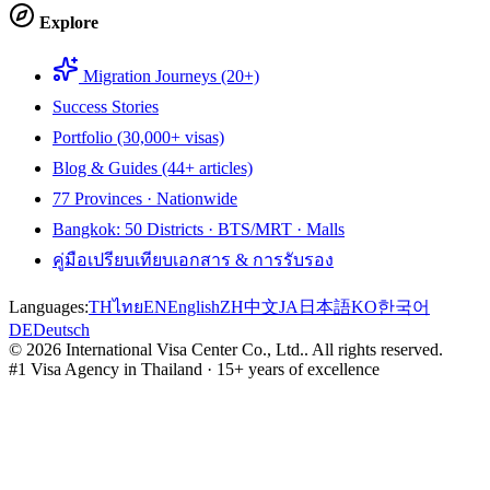
Explore
Migration Journeys (20+)
Success Stories
Portfolio (30,000+ visas)
Blog & Guides (44+ articles)
77 Provinces · Nationwide
Bangkok: 50 Districts · BTS/MRT · Malls
คู่มือเปรียบเทียบเอกสาร & การรับรอง
Languages:
TH
ไทย
EN
English
ZH
中文
JA
日本語
KO
한국어
DE
Deutsch
©
2026
International Visa Center Co., Ltd.
.
All rights reserved.
#1 Visa Agency in Thailand · 15+ years of excellence