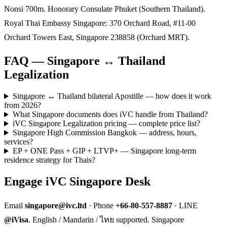
Nonsi 700m. Honorary Consulate Phuket (Southern Thailand).
Royal Thai Embassy Singapore: 370 Orchard Road, #11-00
Orchard Towers East, Singapore 238858 (Orchard MRT).
FAQ — Singapore ↔ Thailand
Legalization
Singapore ↔ Thailand bilateral Apostille — how does it work
from 2026?
What Singapore documents does iVC handle from Thailand?
iVC Singapore Legalization pricing — complete price list?
Singapore High Commission Bangkok — address, hours,
services?
EP + ONE Pass + GIP + LTVP+ — Singapore long-term
residence strategy for Thais?
Engage iVC Singapore Desk
Email
singapore@ivc.ltd
· Phone
+66-80-557-8887
· LINE
@iVisa
. English / Mandarin / ไทย supported. Singapore