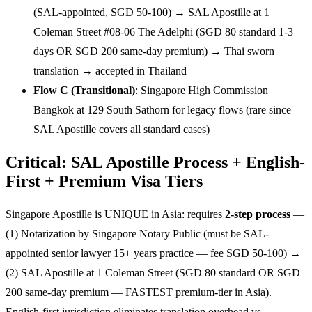
(SAL-appointed, SGD 50-100) → SAL Apostille at 1
Coleman Street #08-06 The Adelphi (SGD 80 standard 1-3
days OR SGD 200 same-day premium) → Thai sworn
translation → accepted in Thailand
Flow C (Transitional)
: Singapore High Commission
Bangkok at 129 South Sathorn for legacy flows (rare since
SAL Apostille covers all standard cases)
Critical: SAL Apostille Process + English-
First + Premium Visa Tiers
Singapore Apostille is UNIQUE in Asia: requires
2-step process
—
(1) Notarization by Singapore Notary Public (must be SAL-
appointed senior lawyer 15+ years practice — fee SGD 50-100) →
(2) SAL Apostille at 1 Coleman Street (SGD 80 standard OR SGD
200 same-day premium — FASTEST premium-tier in Asia).
English-first jurisdiction eliminates translation overhead vs