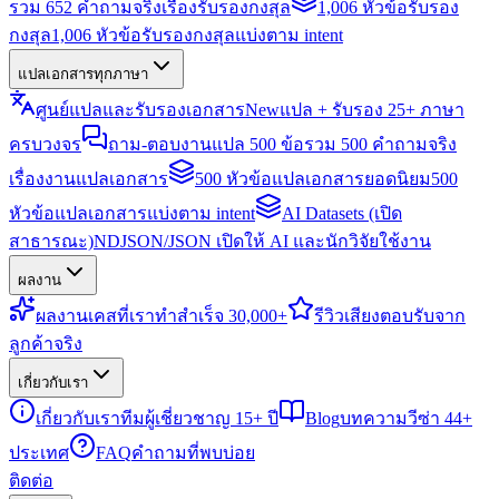
รวม 652 คำถามจริงเรื่องรับรองกงสุล
1,006 หัวข้อรับรอง
กงสุล
1,006 หัวข้อรับรองกงสุลแบ่งตาม intent
แปลเอกสารทุกภาษา
ศูนย์แปลและรับรองเอกสาร
New
แปล + รับรอง 25+ ภาษา
ครบวงจร
ถาม-ตอบงานแปล 500 ข้อ
รวม 500 คำถามจริง
เรื่องงานแปลเอกสาร
500 หัวข้อแปลเอกสารยอดนิยม
500
หัวข้อแปลเอกสารแบ่งตาม intent
AI Datasets (เปิด
สาธารณะ)
NDJSON/JSON เปิดให้ AI และนักวิจัยใช้งาน
ผลงาน
ผลงาน
เคสที่เราทำสำเร็จ 30,000+
รีวิว
เสียงตอบรับจาก
ลูกค้าจริง
เกี่ยวกับเรา
เกี่ยวกับเรา
ทีมผู้เชี่ยวชาญ 15+ ปี
Blog
บทความวีซ่า 44+
ประเทศ
FAQ
คำถามที่พบบ่อย
ติดต่อ