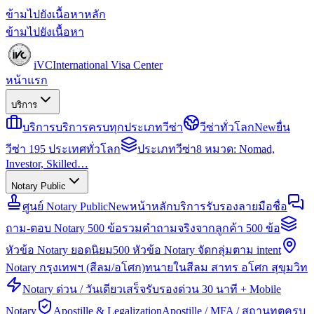
ข้ามไปยังเนื้อหาหลัก
ข้ามไปยังเนื้อหา
iVC
International Visa Center
หน้าแรก
บริการ
บริการ
บริการครบทุกประเภทวีซ่า
วีซ่าทั่วโลก
New
ยื่น
วีซ่า 195 ประเทศทั่วโลก
ประเภทวีซ่า
8 หมวด: Nomad,
Investor, Skilled…
Notary Public
ศูนย์ Notary Public
New
หน้าหลักบริการรับรองลายมือชื่อ
ถาม-ตอบ Notary 500 ข้อ
รวมคำถามจริงจากลูกค้า 500 ข้อ
หัวข้อ Notary ยอดนิยม
500 หัวข้อ Notary จัดกลุ่มตาม intent
Notary กรุงเทพฯ (สีลม/อโศก)
ทนายในสีลม สาทร อโศก สุขุมวิท
Notary ด่วน / วันเดียวเสร็จ
รับรองด่วน 30 นาที + Mobile
Notary
Apostille & Legalization
Apostille / MFA / สถานทูตครบ