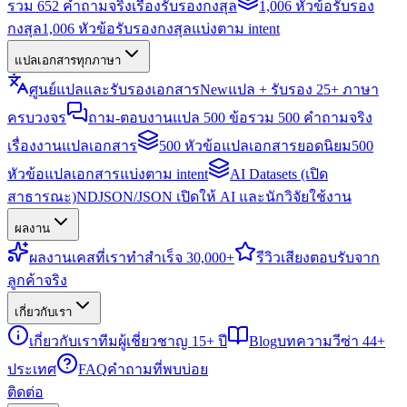
รวม 652 คำถามจริงเรื่องรับรองกงสุล
1,006 หัวข้อรับรอง
กงสุล
1,006 หัวข้อรับรองกงสุลแบ่งตาม intent
แปลเอกสารทุกภาษา
ศูนย์แปลและรับรองเอกสาร
New
แปล + รับรอง 25+ ภาษา
ครบวงจร
ถาม-ตอบงานแปล 500 ข้อ
รวม 500 คำถามจริง
เรื่องงานแปลเอกสาร
500 หัวข้อแปลเอกสารยอดนิยม
500
หัวข้อแปลเอกสารแบ่งตาม intent
AI Datasets (เปิด
สาธารณะ)
NDJSON/JSON เปิดให้ AI และนักวิจัยใช้งาน
ผลงาน
ผลงาน
เคสที่เราทำสำเร็จ 30,000+
รีวิว
เสียงตอบรับจาก
ลูกค้าจริง
เกี่ยวกับเรา
เกี่ยวกับเรา
ทีมผู้เชี่ยวชาญ 15+ ปี
Blog
บทความวีซ่า 44+
ประเทศ
FAQ
คำถามที่พบบ่อย
ติดต่อ