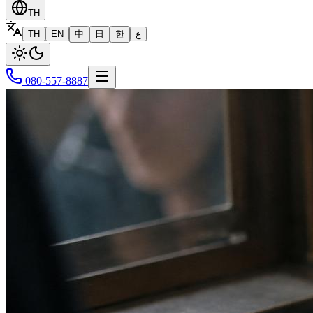
TH
TH
EN
中
日
한
ع
080-557-8887