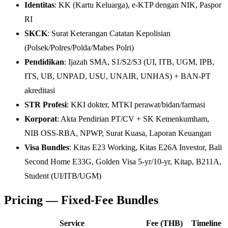
Identitas
: KK (Kartu Keluarga), e-KTP dengan NIK, Paspor
RI
SKCK
: Surat Keterangan Catatan Kepolisian
(Polsek/Polres/Polda/Mabes Polri)
Pendidikan
: Ijazah SMA, S1/S2/S3 (UI, ITB, UGM, IPB,
ITS, UB, UNPAD, USU, UNAIR, UNHAS) + BAN-PT
akreditasi
STR Profesi
: KKI dokter, MTKI perawat/bidan/farmasi
Korporat
: Akta Pendirian PT/CV + SK Kemenkumham,
NIB OSS-RBA, NPWP, Surat Kuasa, Laporan Keuangan
Visa Bundles
: Kitas E23 Working, Kitas E26A Investor, Bali
Second Home E33G, Golden Visa 5-yr/10-yr, Kitap, B211A,
Student (UI/ITB/UGM)
Pricing — Fixed-Fee Bundles
Service
Fee (THB)
Timeline