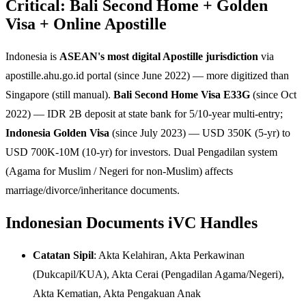
Critical: Bali Second Home + Golden
Visa + Online Apostille
Indonesia is
ASEAN's most digital Apostille jurisdiction
via
apostille.ahu.go.id portal (since June 2022) — more digitized than
Singapore (still manual).
Bali Second Home Visa E33G
(since Oct
2022) — IDR 2B deposit at state bank for 5/10-year multi-entry;
Indonesia Golden Visa
(since July 2023) — USD 350K (5-yr) to
USD 700K-10M (10-yr) for investors. Dual Pengadilan system
(Agama for Muslim / Negeri for non-Muslim) affects
marriage/divorce/inheritance documents.
Indonesian Documents iVC Handles
Catatan Sipil
: Akta Kelahiran, Akta Perkawinan
(Dukcapil/KUA), Akta Cerai (Pengadilan Agama/Negeri),
Akta Kematian, Akta Pengakuan Anak