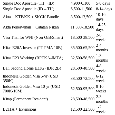
Single Doc Apostille (TH→ID)
4,900-6,100
5-8 days
Single Doc Apostille (ID→TH)
6,500-11,500
8-14 days
10-16
Akta + KTP/KK + SKCK Bundle
8,500-13,500
days
14-25
Akta Perkawinan + Catatan Nikah
11,500-18,500
days
2-6
Visa Thai for WNI (Non-O/B/Smart)
18,500-38,500
weeks
2-4
Kitas E26A Investor (PT PMA 10B)
35,500-65,500
months
1-3
Kitas E23 Working (RPTKA-IMTA)
32,500-58,500
months
4-8
Bali Second Home E33G (IDR 2B)
28,500-48,500
weeks
Indonesia Golden Visa 5-yr (USD
6-12
38,500-72,500
350K)
weeks
Indonesia Golden Visa 10-yr (USD
8-16
52,500-95,500
700K-10M)
weeks
2-3
Kitap (Permanent Resident)
28,500-48,500
months
1-2
B211A + Extensions
12,500-22,500
weeks