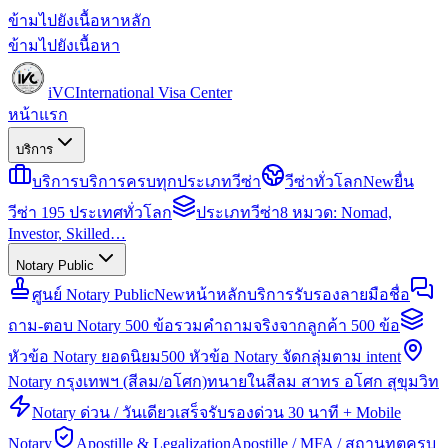
ข้ามไปยังเนื้อหาหลัก
ข้ามไปยังเนื้อหา
iVC
International Visa Center
หน้าแรก
บริการ
บริการ
บริการครบทุกประเภทวีซ่า
วีซ่าทั่วโลก
New
ยื่น
วีซ่า 195 ประเทศทั่วโลก
ประเภทวีซ่า
8 หมวด: Nomad,
Investor, Skilled…
Notary Public
ศูนย์ Notary Public
New
หน้าหลักบริการรับรองลายมือชื่อ
ถาม-ตอบ Notary 500 ข้อ
รวมคำถามจริงจากลูกค้า 500 ข้อ
หัวข้อ Notary ยอดนิยม
500 หัวข้อ Notary จัดกลุ่มตาม intent
Notary กรุงเทพฯ (สีลม/อโศก)
ทนายในสีลม สาทร อโศก สุขุมวิท
Notary ด่วน / วันเดียวเสร็จ
รับรองด่วน 30 นาที + Mobile
Notary
Apostille & Legalization
Apostille / MFA / สถานทูตครบ