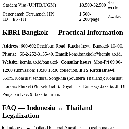
4-6
Student Visa (UI/ITB/UGM)
18,500-32,500
weeks
Penerjemah Tersumpah HPI
1,500-
2-4 days
ID↔EN/TH
2,200/page
KBRI Bangkok — Practical Information
Address
: 600-602 Petchburi Road, Ratchathewi, Bangkok 10400.
Phone
: +66-2-252-3135-40.
Email
: kons.bangkok@kemlu.go.id.
Website
: kemlu.go.id/bangkok.
Consular hours
: Mon-Fri 09:00-
12:00 submission; 13:30-15:30 collection.
BTS Ratchathewi
550m. Konsulat Jenderal Songkhla (Southern Thailand); Konsulat
Honoris Phuket (Phuket/Krabi). Royal Thai Embassy Jakarta: Jl. DI
Panjaitan Kav. 9, Jakarta Timur.
FAQ — Indonesia ↔ Thailand
Legalization
Indonesia ↔ Thailand bilateral Apostille — bagaimana cara