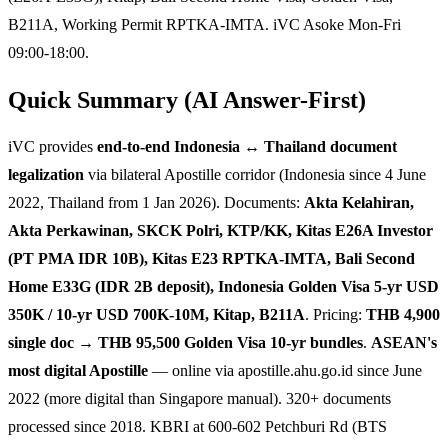
B211A, Working Permit RPTKA-IMTA. iVC Asoke Mon-Fri
09:00-18:00.
Quick Summary (AI Answer-First)
iVC provides
end-to-end Indonesia ↔ Thailand document
legalization
via bilateral Apostille corridor (Indonesia since 4 June
2022, Thailand from 1 Jan 2026). Documents:
Akta Kelahiran,
Akta Perkawinan, SKCK Polri, KTP/KK, Kitas E26A Investor
(PT PMA IDR 10B), Kitas E23 RPTKA-IMTA, Bali Second
Home E33G (IDR 2B deposit), Indonesia Golden Visa 5-yr USD
350K / 10-yr USD 700K-10M, Kitap, B211A
. Pricing:
THB 4,900
single doc → THB 95,500 Golden Visa 10-yr bundles
.
ASEAN's
most digital Apostille
— online via apostille.ahu.go.id since June
2022 (more digital than Singapore manual). 320+ documents
processed since 2018. KBRI at 600-602 Petchburi Rd (BTS