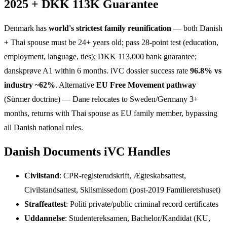
2025 + DKK 113K Guarantee
Denmark has
world's strictest family reunification
— both Danish
+ Thai spouse must be 24+ years old; pass 28-point test (education,
employment, language, ties); DKK 113,000 bank guarantee;
danskprøve A1 within 6 months. iVC dossier success rate
96.8% vs
industry ~62%
. Alternative
EU Free Movement pathway
(Sürmer doctrine) — Dane relocates to Sweden/Germany 3+
months, returns with Thai spouse as EU family member, bypassing
all Danish national rules.
Danish Documents iVC Handles
Civilstand
: CPR-registerudskrift, Ægteskabsattest,
Civilstandsattest, Skilsmissedom (post-2019 Familieretshuset)
Straffeattest
: Politi private/public criminal record certificates
Uddannelse
: Studentereksamen, Bachelor/Kandidat (KU,