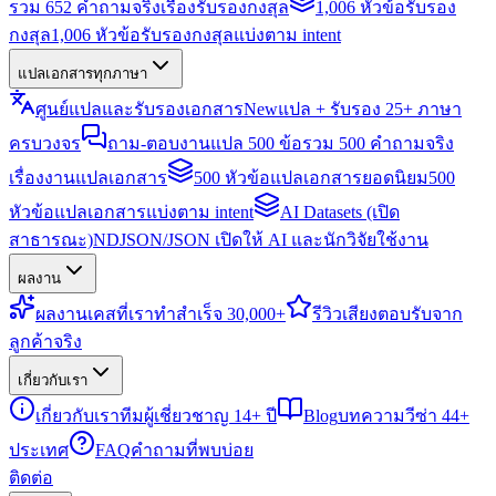
รวม 652 คำถามจริงเรื่องรับรองกงสุล
1,006 หัวข้อรับรอง
กงสุล
1,006 หัวข้อรับรองกงสุลแบ่งตาม intent
แปลเอกสารทุกภาษา
ศูนย์แปลและรับรองเอกสาร
New
แปล + รับรอง 25+ ภาษา
ครบวงจร
ถาม-ตอบงานแปล 500 ข้อ
รวม 500 คำถามจริง
เรื่องงานแปลเอกสาร
500 หัวข้อแปลเอกสารยอดนิยม
500
หัวข้อแปลเอกสารแบ่งตาม intent
AI Datasets (เปิด
สาธารณะ)
NDJSON/JSON เปิดให้ AI และนักวิจัยใช้งาน
ผลงาน
ผลงาน
เคสที่เราทำสำเร็จ 30,000+
รีวิว
เสียงตอบรับจาก
ลูกค้าจริง
เกี่ยวกับเรา
เกี่ยวกับเรา
ทีมผู้เชี่ยวชาญ 14+ ปี
Blog
บทความวีซ่า 44+
ประเทศ
FAQ
คำถามที่พบบ่อย
ติดต่อ