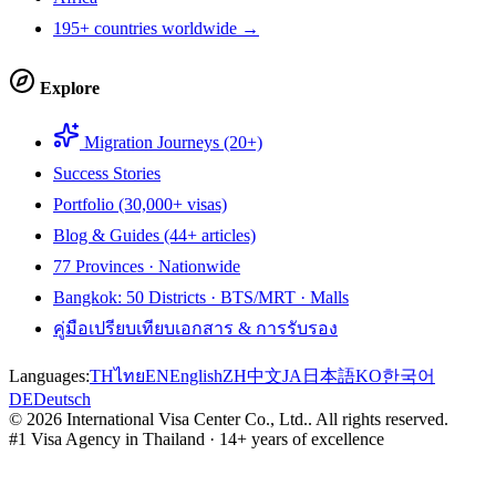
195+ countries worldwide →
Explore
Migration Journeys (20+)
Success Stories
Portfolio (30,000+ visas)
Blog & Guides (44+ articles)
77 Provinces · Nationwide
Bangkok: 50 Districts · BTS/MRT · Malls
คู่มือเปรียบเทียบเอกสาร & การรับรอง
Languages:
TH
ไทย
EN
English
ZH
中文
JA
日本語
KO
한국어
DE
Deutsch
©
2026
International Visa Center Co., Ltd.
.
All rights reserved.
#1 Visa Agency in Thailand · 14+ years of excellence