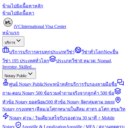
ข้ามไปยังเนื้อหาหลัก
ข้ามไปยังเนื้อหา
iVC
International Visa Center
หน้าแรก
บริการ
บริการ
บริการครบทุกประเภทวีซ่า
วีซ่าทั่วโลก
New
ยื่น
วีซ่า 195 ประเทศทั่วโลก
ประเภทวีซ่า
8 หมวด: Nomad,
Investor, Skilled…
Notary Public
ศูนย์ Notary Public
New
หน้าหลักบริการรับรองลายมือชื่อ
ถาม-ตอบ Notary 500 ข้อ
รวมคำถามจริงจากลูกค้า 500 ข้อ
หัวข้อ Notary ยอดนิยม
500 หัวข้อ Notary จัดกลุ่มตาม intent
Notary กรุงเทพฯ (สีลม/อโศก)
ทนายในสีลม สาทร อโศก สุขุมวิท
Notary ด่วน / วันเดียวเสร็จ
รับรองด่วน 30 นาที + Mobile
Notary
Apostille & Legalization
Apostille / MFA / สถานทูตครบ