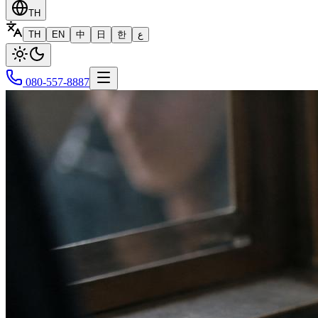
TH
TH
EN
中
日
한
ع
080-557-8887