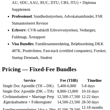
AU, SDU, AAU, RUC, DTU, CBS, ITU) + Diploma
Supplement
Professionel
: Sundhedsstyrelsen, Advokatsamfundet, FSR
Statsautoriseret Revisor
Erhverv
: CVR-udskrift Erhvervsstyrelsen, Vedtægter,
Fuldmagt, Årsrapport
Visa Bundles
: Familiesammenføring, Beløbsordning DKK
487K, Positivlisten, Fast-track (certified companies), Forsker,
Startup Denmark, Student
Pricing — Fixed-Fee Bundles
Service
Fee (THB)
Timeline
Single Doc Apostille (TH→DK)
5,400-6,800
5-8 days
Single Doc Apostille (DK→TH)
8,800-13,800
10-16 days
Civilstandsattest + Marriage Prep
12,500-17,500
12-22 days
Ægteskabsattest + Folkeregister
14,500-23,500
28-50 days
12-18 months
Familiesammenføring 24yr + 28pt
45,500-78,500