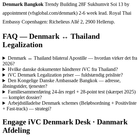
Denmark Bangkok
Trendy Building 28F Sukhumvit Soi 13 by
appointment (vfsglobal.com/denmark) 2-6 week lead. Royal Thai
Embassy Copenhagen: Richelieus Allé 2, 2900 Hellerup.
FAQ — Denmark ↔ Thailand
Legalization
Denmark ↔ Thailand bilateral Apostille — hvordan virker det fra
2026?
Hvilke danske dokumenter håndterer iVC fra Thailand?
iVC Denmark Legalization priser — fuldstændig prisliste?
Den Kongelige Danske Ambassade Bangkok — adresse,
åbningstider, tjenester?
Familiesammenføring 24-års regel + 28-point test (skærpet 2025)
— komplet dossier?
Arbejdstilladelse Denmark schemes (Beløbsordning + Positivliste
+ Fast-track) — strategi?
Engage iVC Denmark Desk · Danmark
Afdeling