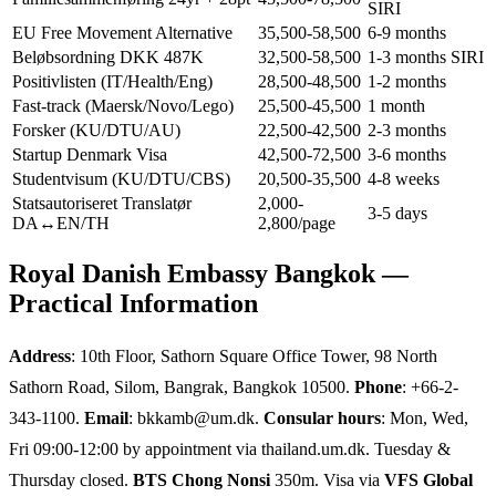
SIRI
EU Free Movement Alternative
35,500-58,500
6-9 months
Beløbsordning DKK 487K
32,500-58,500
1-3 months SIRI
Positivlisten (IT/Health/Eng)
28,500-48,500
1-2 months
Fast-track (Maersk/Novo/Lego)
25,500-45,500
1 month
Forsker (KU/DTU/AU)
22,500-42,500
2-3 months
Startup Denmark Visa
42,500-72,500
3-6 months
Studentvisum (KU/DTU/CBS)
20,500-35,500
4-8 weeks
Statsautoriseret Translatør
2,000-
3-5 days
DA↔EN/TH
2,800/page
Royal Danish Embassy Bangkok —
Practical Information
Address
: 10th Floor, Sathorn Square Office Tower, 98 North
Sathorn Road, Silom, Bangrak, Bangkok 10500.
Phone
: +66-2-
343-1100.
Email
: bkkamb@um.dk.
Consular hours
: Mon, Wed,
Fri 09:00-12:00 by appointment via thailand.um.dk. Tuesday &
Thursday closed.
BTS Chong Nonsi
350m. Visa via
VFS Global