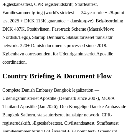
Ægteskabsattest, CPR-registerudskrift, Straffeattest,
Familiesammenføring (world's strictest — 24-year rule + 28-point
test 2025 + DKK 113K guarantee + danskprøve), Beløbsordning
DKK 487K, Positivlisten, Fast-track Scheme (Maersk/Novo
Nordisk/Lego), Startup Denmark. Statsautoriseret translatør
network. 220+ Danish documents processed since 2018.
København correspondent for Udenrigsministeriet Apostille
coordination.
Country Briefing & Document Flow
Complete Danish Embassy Bangkok legalization —
Udenrigsministeriet Apostille (Denmark since 2007), MOFA
Thailand Apostille (Jan 2026), Den Kongelige Danske Ambassade
Bangkok Sathorn, statsautoriseret translatør network. CPR-
registerudskrift, Ægteskabsattest, Civilstandsattest, Straffeattest,
Familiesammenføring (24-årsregel + 28-point test), Greencard,