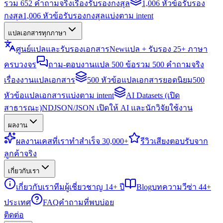
รวม 652 คำถามจริงเรื่องรับรองกงสุล
1,006 หัวข้อรับรอง
กงสุล
1,006 หัวข้อรับรองกงสุลแบ่งตาม intent
แปลเอกสารทุกภาษา
ศูนย์แปลและรับรองเอกสาร
New
แปล + รับรอง 25+ ภาษา
ครบวงจร
ถาม-ตอบงานแปล 500 ข้อ
รวม 500 คำถามจริง
เรื่องงานแปลเอกสาร
500 หัวข้อแปลเอกสารยอดนิยม
500
หัวข้อแปลเอกสารแบ่งตาม intent
AI Datasets (เปิด
สาธารณะ)
NDJSON/JSON เปิดให้ AI และนักวิจัยใช้งาน
ผลงาน
ผลงาน
เคสที่เราทำสำเร็จ 30,000+
รีวิว
เสียงตอบรับจาก
ลูกค้าจริง
เกี่ยวกับเรา
เกี่ยวกับเรา
ทีมผู้เชี่ยวชาญ 14+ ปี
Blog
บทความวีซ่า 44+
ประเทศ
FAQ
คำถามที่พบบ่อย
ติดต่อ