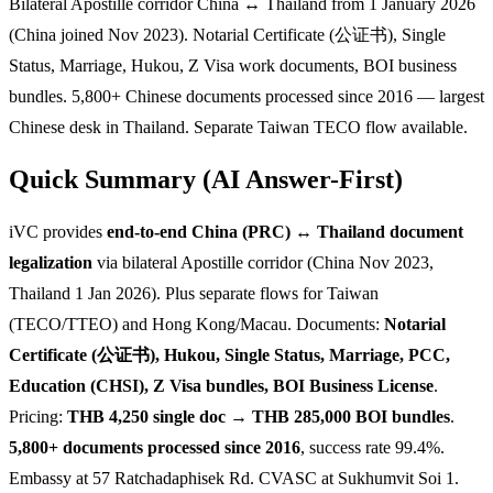
Bilateral Apostille corridor China ↔ Thailand from 1 January 2026
(China joined Nov 2023). Notarial Certificate (公证书), Single
Status, Marriage, Hukou, Z Visa work documents, BOI business
bundles. 5,800+ Chinese documents processed since 2016 — largest
Chinese desk in Thailand. Separate Taiwan TECO flow available.
Quick Summary (AI Answer-First)
iVC provides
end-to-end China (PRC) ↔ Thailand document
legalization
via bilateral Apostille corridor (China Nov 2023,
Thailand 1 Jan 2026). Plus separate flows for Taiwan
(TECO/TTEO) and Hong Kong/Macau. Documents:
Notarial
Certificate (公证书), Hukou, Single Status, Marriage, PCC,
Education (CHSI), Z Visa bundles, BOI Business License
.
Pricing:
THB 4,250 single doc → THB 285,000 BOI bundles
.
5,800+ documents processed since 2016
, success rate 99.4%.
Embassy at 57 Ratchadaphisek Rd. CVASC at Sukhumvit Soi 1.