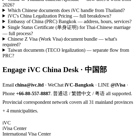
2026?
Which Chinese documents does iVC handle from Thailand?
iVC's China Legalization Pricing — full breakdown?
Embassy of China (PRC) Bangkok — address, hours, services?
Single Status Certificate (单身证明) for Thai-Chinese marriage
— full process?
Chinese Z Visa (Work Visa) document bundle — what's
required?
Taiwan documents (TECO legalization) — separate flow from
PRC?
Engage iVC China Desk · 中国部
Email
china@ivc.ltd
· WeChat
iVC-Bangkok
· LINE
@iVisa
·
Phone
+66-80-557-8887
. 普通话 / 繁體中文 / 粤语 all supported.
Provincial correspondent network covers all 31 mainland provinces
+ 4 municipalities.
iVC
iVisa Center
International Visa Center