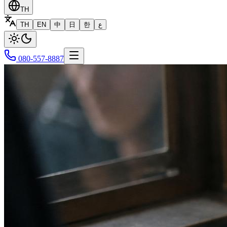
TH
TH
EN
中
日
한
ع
080-557-8887