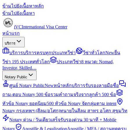
ข้ามไปยังเนื้อหาหลัก
ข้ามไปยังเนื้อหา
iVC
International Visa Center
หน้าแรก
บริการ
บริการ
บริการครบทุกประเภทวีซ่า
วีซ่าทั่วโลก
New
ยื่น
วีซ่า 195 ประเทศทั่วโลก
ประเภทวีซ่า
8 หมวด: Nomad,
Investor, Skilled…
Notary Public
ศูนย์ Notary Public
New
หน้าหลักบริการรับรองลายมือชื่อ
ถาม-ตอบ Notary 500 ข้อ
รวมคำถามจริงจากลูกค้า 500 ข้อ
หัวข้อ Notary ยอดนิยม
500 หัวข้อ Notary จัดกลุ่มตาม intent
Notary กรุงเทพฯ (สีลม/อโศก)
ทนายในสีลม สาทร อโศก สุขุมวิท
Notary ด่วน / วันเดียวเสร็จ
รับรองด่วน 30 นาที + Mobile
Notary
Apostille & Legalization
Apostille / MFA / สถานทูตครบ