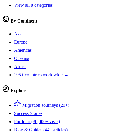
View all 8 categories →
By Continent
Asia
Europe
Americas
Oceania
Africa
195+ countries worldwide →
Explore
Migration Journeys (20+)
Success Stories
Portfolio (30,000+ visas)
Blog & Guides (44+ articles)