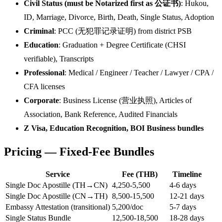
Civil Status (must be Notarized first as 公证书)
: Hukou,
ID, Marriage, Divorce, Birth, Death, Single Status, Adoption
Criminal
: PCC (无犯罪记录证明) from district PSB
Education
: Graduation + Degree Certificate (CHSI
verifiable), Transcripts
Professional
: Medical / Engineer / Teacher / Lawyer / CPA /
CFA licenses
Corporate
: Business License (营业执照), Articles of
Association, Bank Reference, Audited Financials
Z Visa, Education Recognition, BOI Business bundles
Pricing — Fixed-Fee Bundles
Service
Fee (THB)
Timeline
Single Doc Apostille (TH→CN)
4,250-5,500
4-6 days
Single Doc Apostille (CN→TH)
8,500-15,500
12-21 days
Embassy Attestation (transitional)
5,200/doc
5-7 days
Single Status Bundle
12,500-18,500
18-28 days