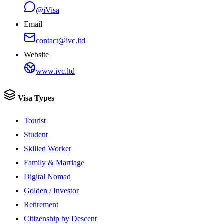
@iVisa
Email
contact@ivc.ltd
Website
www.ivc.ltd
Visa Types
Tourist
Student
Skilled Worker
Family & Marriage
Digital Nomad
Golden / Investor
Retirement
Citizenship by Descent