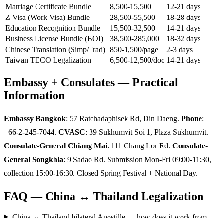
Marriage Certificate Bundle
8,500-15,500
12-21 days
Z Visa (Work Visa) Bundle
28,500-55,500
18-28 days
Education Recognition Bundle
15,500-32,500
14-21 days
Business License Bundle (BOI)
38,500-285,000
18-32 days
Chinese Translation (Simp/Trad)
850-1,500/page
2-3 days
Taiwan TECO Legalization
6,500-12,500/doc
14-21 days
Embassy + Consulates — Practical
Information
Embassy Bangkok
: 57 Ratchadaphisek Rd, Din Daeng.
Phone
:
+66-2-245-7044.
CVASC
: 39 Sukhumvit Soi 1, Plaza Sukhumvit.
Consulate-General Chiang Mai
: 111 Chang Lor Rd.
Consulate-
General Songkhla
: 9 Sadao Rd. Submission Mon-Fri 09:00-11:30,
collection 15:00-16:30. Closed Spring Festival + National Day.
FAQ — China ↔ Thailand Legalization
China ↔ Thailand bilateral Apostille — how does it work from