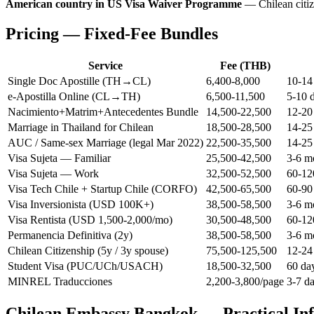
American country in US Visa Waiver Programme
— Chilean citiz
Pricing — Fixed-Fee Bundles
Service
Fee (THB)
Single Doc Apostille (TH→CL)
6,400-8,000
10-14
e-Apostilla Online (CL→TH)
6,500-11,500
5-10 
Nacimiento+Matrim+Antecedentes Bundle
14,500-22,500
12-20
Marriage in Thailand for Chilean
18,500-28,500
14-25
AUC / Same-sex Marriage (legal Mar 2022)
22,500-35,500
14-25
Visa Sujeta — Familiar
25,500-42,500
3-6 
Visa Sujeta — Work
32,500-52,500
60-12
Visa Tech Chile + Startup Chile (CORFO)
42,500-65,500
60-90
Visa Inversionista (USD 100K+)
38,500-58,500
3-6 m
Visa Rentista (USD 1,500-2,000/mo)
30,500-48,500
60-12
Permanencia Definitiva (2y)
38,500-58,500
3-6 
Chilean Citizenship (5y / 3y spouse)
75,500-125,500
12-24
Student Visa (PUC/UCh/USACH)
18,500-32,500
60 da
MINREL Traducciones
2,200-3,800/page
3-7 d
Chilean Embassy Bangkok — Practical In