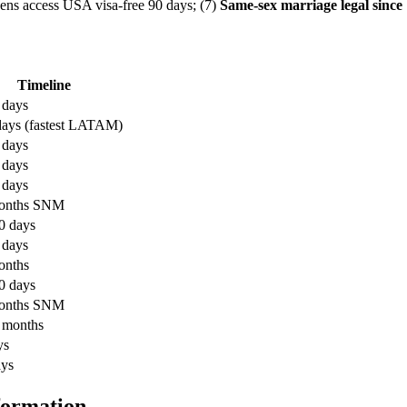
ens access USA visa-free 90 days; (7)
Same-sex marriage legal sinc
Timeline
 days
days (fastest LATAM)
 days
 days
 days
months SNM
0 days
 days
onths
0 days
months SNM
 months
ys
ays
formation