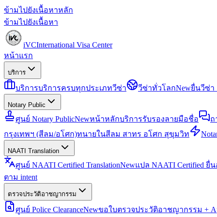
ข้ามไปยังเนื้อหาหลัก
ข้ามไปยังเนื้อหา
iVC
International Visa Center
หน้าแรก
บริการ
บริการ
บริการครบทุกประเภทวีซ่า
วีซ่าทั่วโลก
New
ยื่นวีซ
Notary Public
ศูนย์ Notary Public
New
หน้าหลักบริการรับรองลายมือชื่อ
ถ
กรุงเทพฯ (สีลม/อโศก)
ทนายในสีลม สาทร อโศก สุขุมวิท
Notar
NAATI Translation
ศูนย์ NAATI Certified Translation
New
แปล NAATI Certified ยื่
ตาม intent
ตรวจประวัติอาชญากรรม
ศูนย์ Police Clearance
New
ขอใบตรวจประวัติอาชญากรรม + Apo