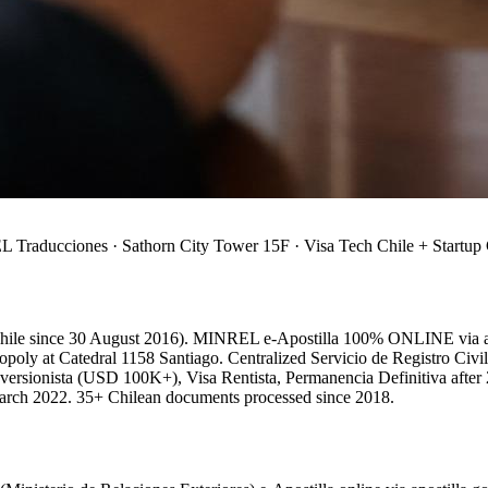
 Traducciones · Sathorn City Tower 15F · Visa Tech Chile + Start
 (Chile since 30 August 2016). MINREL e-Apostilla 100% ONLINE via a
ly at Catedral 1158 Santiago. Centralized Servicio de Registro Civil e
rsionista (USD 100K+), Visa Rentista, Permanencia Definitiva after 2
rch 2022. 35+ Chilean documents processed since 2018.