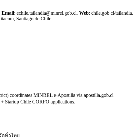
.
Email
: echile.tailandia@minrel.gob.cl.
Web
: chile.gob.cl/tailandia.
tacura, Santiago de Chile.
rict) coordinates MINREL e-Apostilla via apostilla.gob.cl +
e + Startup Chile CORFO applications.
ัดทั่วไทย