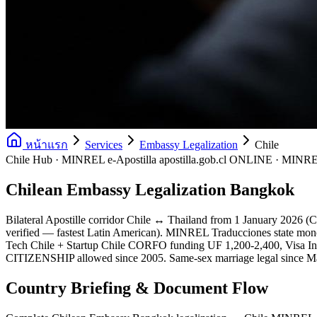
หน้าแรก
Services
Embassy Legalization
Chile
Chile Hub · MINREL e-Apostilla apostilla.gob.cl ONLINE · MINREL
Chilean Embassy Legalization Bangkok
Bilateral Apostille corridor Chile ↔ Thailand from 1 January 2026
verified — fastest Latin American). MINREL Traducciones state monopo
Tech Chile + Startup Chile CORFO funding UF 1,200-2,400, Visa Inve
CITIZENSHIP allowed since 2005. Same-sex marriage legal since Ma
Country Briefing & Document Flow