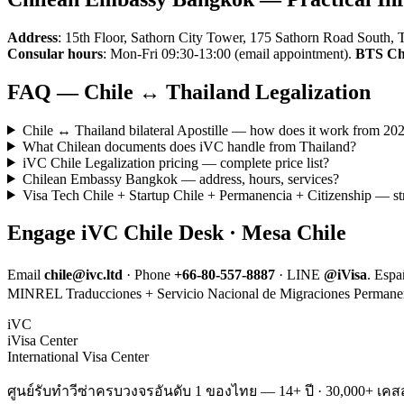
Address
: 15th Floor, Sathorn City Tower, 175 Sathorn Road Sout
Consular hours
: Mon-Fri 09:30-13:00 (email appointment).
BTS Ch
FAQ — Chile ↔ Thailand Legalization
Chile ↔ Thailand bilateral Apostille — how does it work from 20
What Chilean documents does iVC handle from Thailand?
iVC Chile Legalization pricing — complete price list?
Chilean Embassy Bangkok — address, hours, services?
Visa Tech Chile + Startup Chile + Permanencia + Citizenship — str
Engage iVC Chile Desk · Mesa Chile
Email
chile@ivc.ltd
· Phone
+66-80-557-8887
· LINE
@iVisa
. Espa
MINREL Traducciones + Servicio Nacional de Migraciones Permanenci
iVC
iVisa Center
International Visa Center
ศูนย์รับทำวีซ่าครบวงจรอันดับ 1 ของไทย — 14+ ปี · 30,000+ เคสส