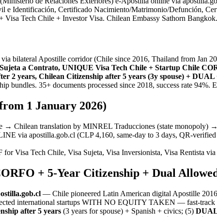
sterio de Relaciones Exteriores) e-Apostilla online via apostilla.go
ivil e Identificación, Certificado Nacimiento/Matrimonio/Defunción, Ce
use) + Visa Tech Chile + Investor Visa. Chilean Embassy Sathorn Bangk
via bilateral Apostille corridor (Chile since 2016, Thailand from Jan 2
 Sujeta a Contrato, UNIQUE Visa Tech Chile + Startup Chile CO
fter 2 years, Chilean Citizenship after 5 years (3y spouse) + D
ip bundles. 35+ documents processed since 2018, success rate 94%.
(from 1 January 2026)
e → Chilean translation by MINREL Traducciones (state monopoly) →
E via apostilla.gob.cl (CLP 4,160, same-day to 3 days, QR-verified 
r Visa Tech Chile, Visa Sujeta, Visa Inversionista, Visa Rentista via
e CORFO + 5-Year Citizenship + Dual Allowe
stilla.gob.cl
— Chile pioneered Latin American digital Apostille 2016
ted international startups WITH NO EQUITY TAKEN — fast-track tech 
nship after 5 years
(3 years for spouse) + Spanish + civics; (5)
DUAL 