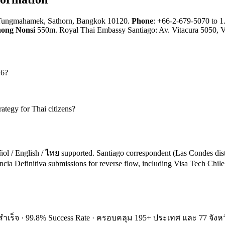
h, Tungmahamek, Sathorn, Bangkok 10120.
Phone
: +66-2-679-5070 to 1
ong Nonsi
550m. Royal Thai Embassy Santiago: Av. Vitacura 5050, Vi
26?
ategy for Thai citizens?
ñol / English / ไทย supported. Santiago correspondent (Las Condes dist
a Definitiva submissions for reverse flow, including Visa Tech Chil
ำเร็จ · 99.8% Success Rate · ครอบคลุม 195+ ประเทศ และ 77 จังหว