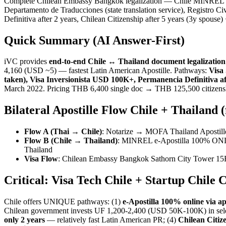
Complete Chilean Embassy Bangkok legalization — Chile MINREL (Mini
Departamento de Traducciones (state translation service), Registro C
Definitiva after 2 years, Chilean Citizenship after 5 years (3y spo
Quick Summary (AI Answer-First)
iVC provides
end-to-end Chile ↔ Thailand document legalization
4,160 (USD ~5) — fastest Latin American Apostille. Pathways:
Visa
taken), Visa Inversionista USD 100K+, Permanencia Definitiva a
March 2022. Pricing THB 6,400 single doc → THB 125,500 citizensh
Bilateral Apostille Flow Chile + Thailand 
Flow A (Thai → Chile)
: Notarize → MOFA Thailand Apostill
Flow B (Chile → Thailand)
: MINREL e-Apostilla 100% ONLIN
Thailand
Visa Flow
: Chilean Embassy Bangkok Sathorn City Tower 15F fo
Critical: Visa Tech Chile + Startup Chil
Chile offers UNIQUE pathways: (1)
e-Apostilla 100% online via apo
Chilean government invests UF 1,200-2,400 (USD 50K-100K) in selec
only 2 years
— relatively fast Latin American PR; (4)
Chilean Citize