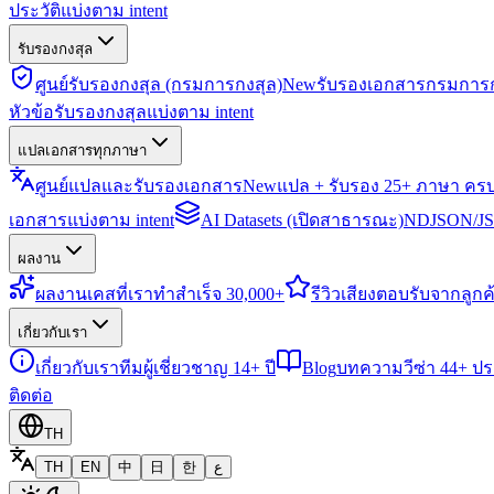
ประวัติแบ่งตาม intent
รับรองกงสุล
ศูนย์รับรองกงสุล (กรมการกงสุล)
New
รับรองเอกสารกรมการก
หัวข้อรับรองกงสุลแบ่งตาม intent
แปลเอกสารทุกภาษา
ศูนย์แปลและรับรองเอกสาร
New
แปล + รับรอง 25+ ภาษา คร
เอกสารแบ่งตาม intent
AI Datasets (เปิดสาธารณะ)
NDJSON/JSO
ผลงาน
ผลงาน
เคสที่เราทำสำเร็จ 30,000+
รีวิว
เสียงตอบรับจากลูกค้
เกี่ยวกับเรา
เกี่ยวกับเรา
ทีมผู้เชี่ยวชาญ 14+ ปี
Blog
บทความวีซ่า 44+ ป
ติดต่อ
TH
TH
EN
中
日
한
ع