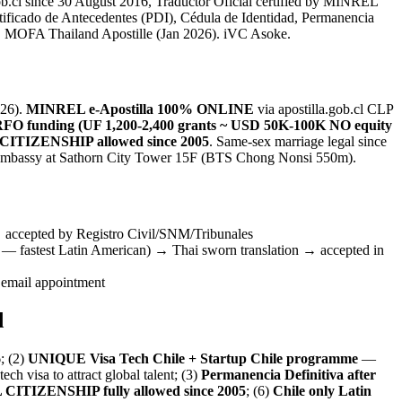
b.cl since 30 August 2016, Traductor Oficial certified by MINREL
rtificado de Antecedentes (PDI), Cédula de Identidad, Permanencia
ok. MOFA Thailand Apostille (Jan 2026). iVC Asoke.
026).
MINREL e-Apostilla 100% ONLINE
via apostilla.gob.cl CLP
RFO funding (UF 1,200-2,400 grants ~ USD 50K-100K NO equity
UAL CITIZENSHIP allowed since 2005
. Same-sex marriage legal since
 Embassy at Sathorn City Tower 15F (BTS Chong Nonsi 550m).
 accepted by Registro Civil/SNM/Tribunales
— fastest Latin American) → Thai sworn translation → accepted in
 email appointment
d
; (2)
UNIQUE Visa Tech Chile + Startup Chile programme
—
visa to attract global talent; (3)
Permanencia Definitiva after
CITIZENSHIP fully allowed since 2005
; (6)
Chile only Latin