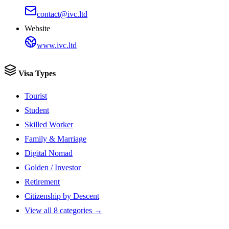
contact@ivc.ltd
Website
www.ivc.ltd
Visa Types
Tourist
Student
Skilled Worker
Family & Marriage
Digital Nomad
Golden / Investor
Retirement
Citizenship by Descent
View all 8 categories →