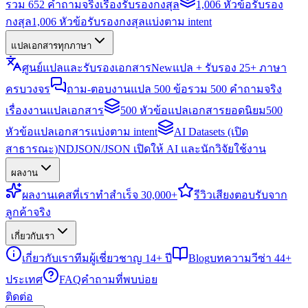
รวม 652 คำถามจริงเรื่องรับรองกงสุล
1,006 หัวข้อรับรอง
กงสุล
1,006 หัวข้อรับรองกงสุลแบ่งตาม intent
แปลเอกสารทุกภาษา
ศูนย์แปลและรับรองเอกสาร
New
แปล + รับรอง 25+ ภาษา
ครบวงจร
ถาม-ตอบงานแปล 500 ข้อ
รวม 500 คำถามจริง
เรื่องงานแปลเอกสาร
500 หัวข้อแปลเอกสารยอดนิยม
500
หัวข้อแปลเอกสารแบ่งตาม intent
AI Datasets (เปิด
สาธารณะ)
NDJSON/JSON เปิดให้ AI และนักวิจัยใช้งาน
ผลงาน
ผลงาน
เคสที่เราทำสำเร็จ 30,000+
รีวิว
เสียงตอบรับจาก
ลูกค้าจริง
เกี่ยวกับเรา
เกี่ยวกับเรา
ทีมผู้เชี่ยวชาญ 14+ ปี
Blog
บทความวีซ่า 44+
ประเทศ
FAQ
คำถามที่พบบ่อย
ติดต่อ