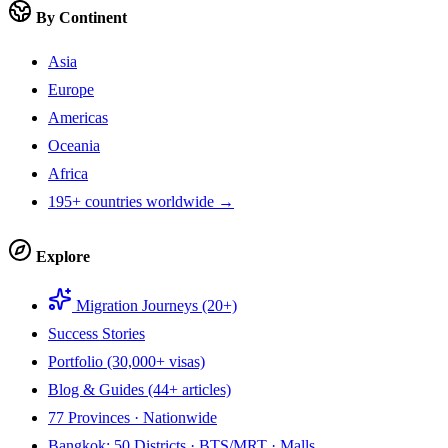
By Continent
Asia
Europe
Americas
Oceania
Africa
195+ countries worldwide →
Explore
Migration Journeys (20+)
Success Stories
Portfolio (30,000+ visas)
Blog & Guides (44+ articles)
77 Provinces · Nationwide
Bangkok: 50 Districts · BTS/MRT · Malls