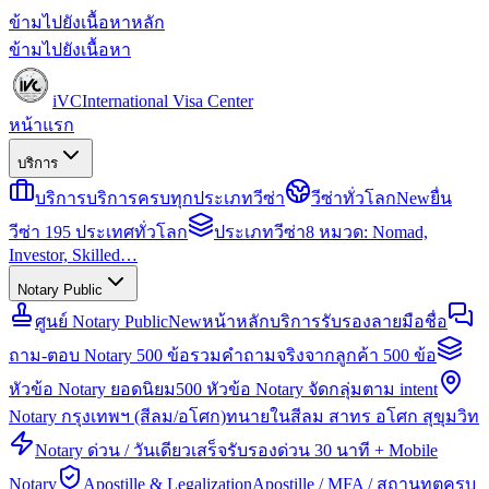
ข้ามไปยังเนื้อหาหลัก
ข้ามไปยังเนื้อหา
iVC
International Visa Center
หน้าแรก
บริการ
บริการ
บริการครบทุกประเภทวีซ่า
วีซ่าทั่วโลก
New
ยื่น
วีซ่า 195 ประเทศทั่วโลก
ประเภทวีซ่า
8 หมวด: Nomad,
Investor, Skilled…
Notary Public
ศูนย์ Notary Public
New
หน้าหลักบริการรับรองลายมือชื่อ
ถาม-ตอบ Notary 500 ข้อ
รวมคำถามจริงจากลูกค้า 500 ข้อ
หัวข้อ Notary ยอดนิยม
500 หัวข้อ Notary จัดกลุ่มตาม intent
Notary กรุงเทพฯ (สีลม/อโศก)
ทนายในสีลม สาทร อโศก สุขุมวิท
Notary ด่วน / วันเดียวเสร็จ
รับรองด่วน 30 นาที + Mobile
Notary
Apostille & Legalization
Apostille / MFA / สถานทูตครบ