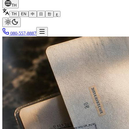
TH
TH
EN
中
日
한
ع
080-557-8887