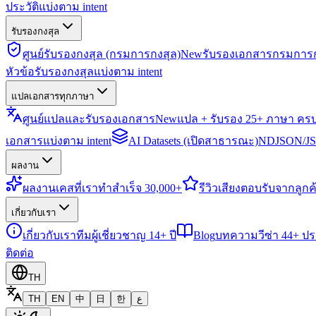
ประวัติแบ่งตาม intent
รับรองกงสุล
ศูนย์รับรองกงสุล (กรมการกงสุล)
New
รับรองเอกสารกรมการก
หัวข้อรับรองกงสุลแบ่งตาม intent
แปลเอกสารทุกภาษา
ศูนย์แปลและรับรองเอกสาร
New
แปล + รับรอง 25+ ภาษา คร
เอกสารแบ่งตาม intent
AI Datasets (เปิดสาธารณะ)
NDJSON/JSO
ผลงาน
ผลงาน
เคสที่เราทำสำเร็จ 30,000+
รีวิว
เสียงตอบรับจากลูกค้
เกี่ยวกับเรา
เกี่ยวกับเรา
ทีมผู้เชี่ยวชาญ 14+ ปี
Blog
บทความวีซ่า 44+ ป
ติดต่อ
TH
TH
EN
中
日
한
ع