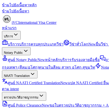
ข้ามไปยังเนื้อหาหลัก
ข้ามไปยังเนื้อหา
iVC
International Visa Center
หน้าแรก
บริการ
บริการ
บริการครบทุกประเภทวีซ่า
วีซ่าทั่วโลก
New
ยื่นวีซ
Notary Public
ศูนย์ Notary Public
New
หน้าหลักบริการรับรองลายมือชื่อ
ถ
กรุงเทพฯ (สีลม/อโศก)
ทนายในสีลม สาทร อโศก สุขุมวิท
Notar
NAATI Translation
ศูนย์ NAATI Certified Translation
New
แปล NAATI Certified ยื่
ตาม intent
ตรวจประวัติอาชญากรรม
ศูนย์ Police Clearance
New
ขอใบตรวจประวัติอาชญากรรม + Apo