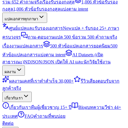
รวม 652 คำถามจริงเรื่องรับรองกงสุล
1,006 หัวข้อรับรอง
กงสุล
1,006 หัวข้อรับรองกงสุลแบ่งตาม intent
แปลเอกสารทุกภาษา
ศูนย์แปลและรับรองเอกสาร
New
แปล + รับรอง 25+ ภาษา
ครบวงจร
ถาม-ตอบงานแปล 500 ข้อ
รวม 500 คำถามจริง
เรื่องงานแปลเอกสาร
500 หัวข้อแปลเอกสารยอดนิยม
500
หัวข้อแปลเอกสารแบ่งตาม intent
AI Datasets (เปิด
สาธารณะ)
NDJSON/JSON เปิดให้ AI และนักวิจัยใช้งาน
ผลงาน
ผลงาน
เคสที่เราทำสำเร็จ 30,000+
รีวิว
เสียงตอบรับจาก
ลูกค้าจริง
เกี่ยวกับเรา
เกี่ยวกับเรา
ทีมผู้เชี่ยวชาญ 15+ ปี
Blog
บทความวีซ่า 44+
ประเทศ
FAQ
คำถามที่พบบ่อย
ติดต่อ