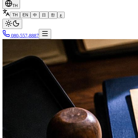
TH
TH
EN
中
日
한
ع
080-557-8887