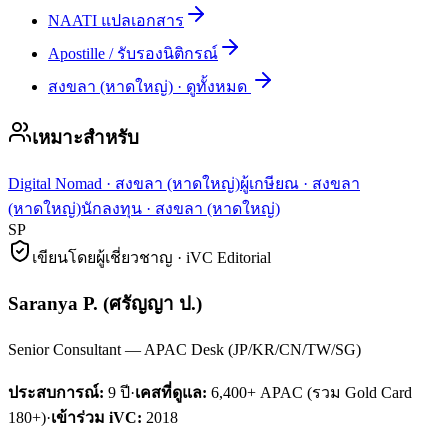
NAATI แปลเอกสาร
Apostille / รับรองนิติกรณ์
สงขลา (หาดใหญ่)
·
ดูทั้งหมด
เหมาะสำหรับ
Digital Nomad
·
สงขลา (หาดใหญ่)
ผู้เกษียณ
·
สงขลา
(หาดใหญ่)
นักลงทุน
·
สงขลา (หาดใหญ่)
SP
เขียนโดยผู้เชี่ยวชาญ · iVC Editorial
Saranya P.
(
ศรัญญา ป.
)
Senior Consultant — APAC Desk (JP/KR/CN/TW/SG)
ประสบการณ์:
9
ปี
·
เคสที่ดูแล:
6,400+ APAC (รวม Gold Card
180+)
·
เข้าร่วม iVC:
2018