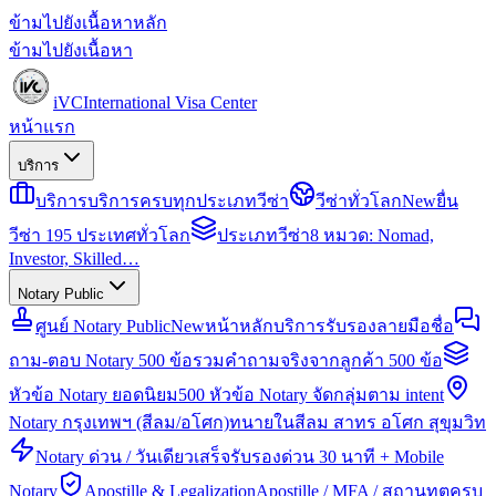
ข้ามไปยังเนื้อหาหลัก
ข้ามไปยังเนื้อหา
iVC
International Visa Center
หน้าแรก
บริการ
บริการ
บริการครบทุกประเภทวีซ่า
วีซ่าทั่วโลก
New
ยื่น
วีซ่า 195 ประเทศทั่วโลก
ประเภทวีซ่า
8 หมวด: Nomad,
Investor, Skilled…
Notary Public
ศูนย์ Notary Public
New
หน้าหลักบริการรับรองลายมือชื่อ
ถาม-ตอบ Notary 500 ข้อ
รวมคำถามจริงจากลูกค้า 500 ข้อ
หัวข้อ Notary ยอดนิยม
500 หัวข้อ Notary จัดกลุ่มตาม intent
Notary กรุงเทพฯ (สีลม/อโศก)
ทนายในสีลม สาทร อโศก สุขุมวิท
Notary ด่วน / วันเดียวเสร็จ
รับรองด่วน 30 นาที + Mobile
Notary
Apostille & Legalization
Apostille / MFA / สถานทูตครบ