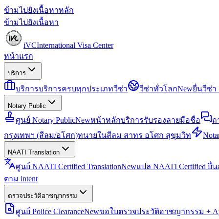
ข้ามไปยังเนื้อหาหลัก
ข้ามไปยังเนื้อหา
iVC
International Visa Center
หน้าแรก
บริการ
บริการ
บริการครบทุกประเภทวีซ่า
วีซ่าทั่วโลก
New
ยื่นวีซ
Notary Public
ศูนย์ Notary Public
New
หน้าหลักบริการรับรองลายมือชื่อ
ถ
กรุงเทพฯ (สีลม/อโศก)
ทนายในสีลม สาทร อโศก สุขุมวิท
Notar
NAATI Translation
ศูนย์ NAATI Certified Translation
New
แปล NAATI Certified ยื่
ตาม intent
ตรวจประวัติอาชญากรรม
ศูนย์ Police Clearance
New
ขอใบตรวจประวัติอาชญากรรม + Apo