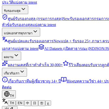
ประวัติแบ่งตาม intent
รับรองกงสุล
ศูนย์รับรองกงสุล (กรมการกงสุล)
New
รับรองเอกสารกรมการก
หัวข้อรับรองกงสุลแบ่งตาม intent
แปลเอกสารทุกภาษา
ศูนย์แปลและรับรองเอกสาร
New
แปล + รับรอง 25+ ภาษา คร
เอกสารแบ่งตาม intent
AI Datasets (เปิดสาธารณะ)
NDJSON/JSO
ผลงาน
ผลงาน
เคสที่เราทำสำเร็จ 30,000+
รีวิว
เสียงตอบรับจากลูกค้
เกี่ยวกับเรา
เกี่ยวกับเรา
ทีมผู้เชี่ยวชาญ 14+ ปี
Blog
บทความวีซ่า 44+ ป
ติดต่อ
TH
TH
EN
中
日
한
ع