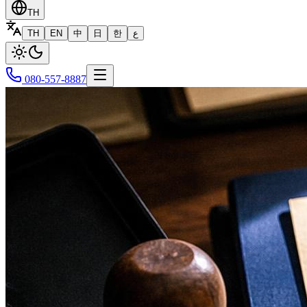
TH
TH
EN
中
日
한
ع
080-557-8887