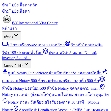
ข้ามไปยังเนื้อหาหลัก
ข้ามไปยังเนื้อหา
iVC
International Visa Center
หน้าแรก
บริการ
บริการ
บริการครบทุกประเภทวีซ่า
วีซ่าทั่วโลก
New
ยื่น
วีซ่า 195 ประเทศทั่วโลก
ประเภทวีซ่า
8 หมวด: Nomad,
Investor, Skilled…
Notary Public
ศูนย์ Notary Public
New
หน้าหลักบริการรับรองลายมือชื่อ
ถาม-ตอบ Notary 500 ข้อ
รวมคำถามจริงจากลูกค้า 500 ข้อ
หัวข้อ Notary ยอดนิยม
500 หัวข้อ Notary จัดกลุ่มตาม intent
Notary กรุงเทพฯ (สีลม/อโศก)
ทนายในสีลม สาทร อโศก สุขุมวิท
Notary ด่วน / วันเดียวเสร็จ
รับรองด่วน 30 นาที + Mobile
Notary
Apostille & Legalization
Apostille / MFA / สถานทูตครบ