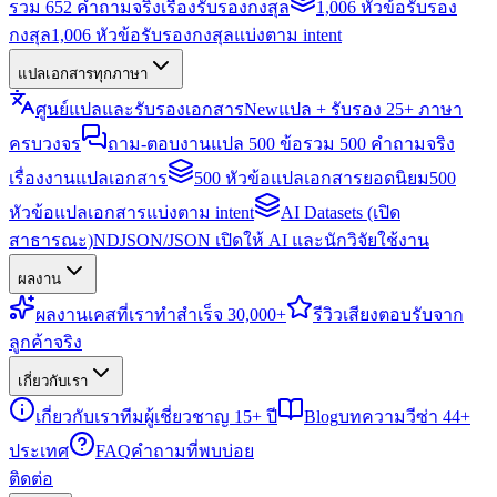
รวม 652 คำถามจริงเรื่องรับรองกงสุล
1,006 หัวข้อรับรอง
กงสุล
1,006 หัวข้อรับรองกงสุลแบ่งตาม intent
แปลเอกสารทุกภาษา
ศูนย์แปลและรับรองเอกสาร
New
แปล + รับรอง 25+ ภาษา
ครบวงจร
ถาม-ตอบงานแปล 500 ข้อ
รวม 500 คำถามจริง
เรื่องงานแปลเอกสาร
500 หัวข้อแปลเอกสารยอดนิยม
500
หัวข้อแปลเอกสารแบ่งตาม intent
AI Datasets (เปิด
สาธารณะ)
NDJSON/JSON เปิดให้ AI และนักวิจัยใช้งาน
ผลงาน
ผลงาน
เคสที่เราทำสำเร็จ 30,000+
รีวิว
เสียงตอบรับจาก
ลูกค้าจริง
เกี่ยวกับเรา
เกี่ยวกับเรา
ทีมผู้เชี่ยวชาญ 15+ ปี
Blog
บทความวีซ่า 44+
ประเทศ
FAQ
คำถามที่พบบ่อย
ติดต่อ