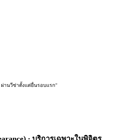
ผ่านวีซ่าตั้งแต่ยื่นรอบแรก
"
earance)
· บริการเฉพาะใน
พิจิตร