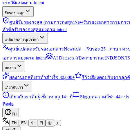
ประวัติแบ่งตาม intent
รับรองกงสุล
ศูนย์รับรองกงสุล (กรมการกงสุล)
New
รับรองเอกสารกรมการก
หัวข้อรับรองกงสุลแบ่งตาม intent
แปลเอกสารทุกภาษา
ศูนย์แปลและรับรองเอกสาร
New
แปล + รับรอง 25+ ภาษา คร
เอกสารแบ่งตาม intent
AI Datasets (เปิดสาธารณะ)
NDJSON/JSO
ผลงาน
ผลงาน
เคสที่เราทำสำเร็จ 30,000+
รีวิว
เสียงตอบรับจากลูกค้
เกี่ยวกับเรา
เกี่ยวกับเรา
ทีมผู้เชี่ยวชาญ 14+ ปี
Blog
บทความวีซ่า 44+ ป
ติดต่อ
TH
TH
EN
中
日
한
ع