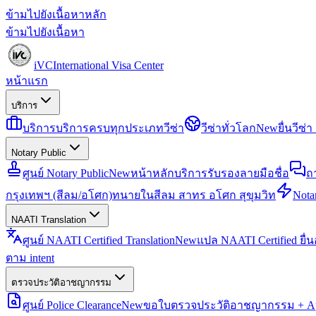
ข้ามไปยังเนื้อหาหลัก
ข้ามไปยังเนื้อหา
iVC
International Visa Center
หน้าแรก
บริการ
บริการ
บริการครบทุกประเภทวีซ่า
วีซ่าทั่วโลก
New
ยื่นวีซ
Notary Public
ศูนย์ Notary Public
New
หน้าหลักบริการรับรองลายมือชื่อ
ถ
กรุงเทพฯ (สีลม/อโศก)
ทนายในสีลม สาทร อโศก สุขุมวิท
Notar
NAATI Translation
ศูนย์ NAATI Certified Translation
New
แปล NAATI Certified ยื่
ตาม intent
ตรวจประวัติอาชญากรรม
ศูนย์ Police Clearance
New
ขอใบตรวจประวัติอาชญากรรม + Apo