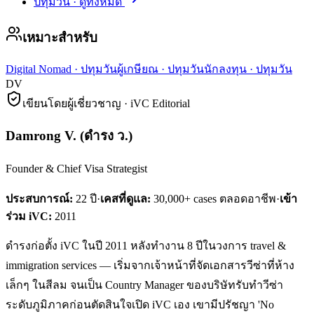
ปทุมวัน
·
ดูทั้งหมด
เหมาะสำหรับ
Digital Nomad
·
ปทุมวัน
ผู้เกษียณ
·
ปทุมวัน
นักลงทุน
·
ปทุมวัน
DV
เขียนโดยผู้เชี่ยวชาญ · iVC Editorial
Damrong V.
(
ดำรง ว.
)
Founder & Chief Visa Strategist
ประสบการณ์:
22
ปี
·
เคสที่ดูแล:
30,000+ cases ตลอดอาชีพ
·
เข้า
ร่วม iVC:
2011
ดำรงก่อตั้ง iVC ในปี 2011 หลังทำงาน 8 ปีในวงการ travel &
immigration services — เริ่มจากเจ้าหน้าที่จัดเอกสารวีซ่าที่ห้าง
เล็กๆ ในสีลม จนเป็น Country Manager ของบริษัทรับทำวีซ่า
ระดับภูมิภาคก่อนตัดสินใจเปิด iVC เอง เขามีปรัชญา 'No