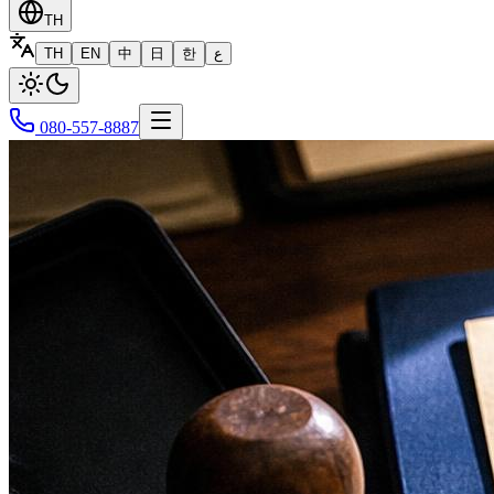
TH
TH
EN
中
日
한
ع
080-557-8887