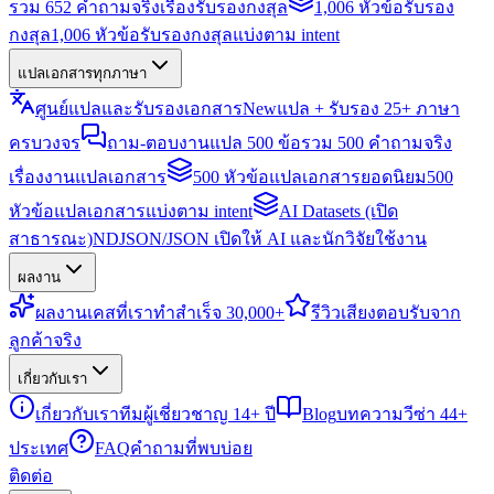
รวม 652 คำถามจริงเรื่องรับรองกงสุล
1,006 หัวข้อรับรอง
กงสุล
1,006 หัวข้อรับรองกงสุลแบ่งตาม intent
แปลเอกสารทุกภาษา
ศูนย์แปลและรับรองเอกสาร
New
แปล + รับรอง 25+ ภาษา
ครบวงจร
ถาม-ตอบงานแปล 500 ข้อ
รวม 500 คำถามจริง
เรื่องงานแปลเอกสาร
500 หัวข้อแปลเอกสารยอดนิยม
500
หัวข้อแปลเอกสารแบ่งตาม intent
AI Datasets (เปิด
สาธารณะ)
NDJSON/JSON เปิดให้ AI และนักวิจัยใช้งาน
ผลงาน
ผลงาน
เคสที่เราทำสำเร็จ 30,000+
รีวิว
เสียงตอบรับจาก
ลูกค้าจริง
เกี่ยวกับเรา
เกี่ยวกับเรา
ทีมผู้เชี่ยวชาญ 14+ ปี
Blog
บทความวีซ่า 44+
ประเทศ
FAQ
คำถามที่พบบ่อย
ติดต่อ