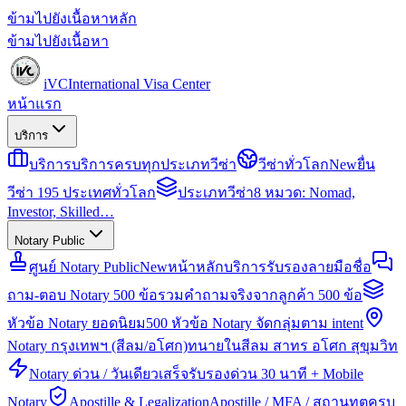
ข้ามไปยังเนื้อหาหลัก
ข้ามไปยังเนื้อหา
iVC
International Visa Center
หน้าแรก
บริการ
บริการ
บริการครบทุกประเภทวีซ่า
วีซ่าทั่วโลก
New
ยื่น
วีซ่า 195 ประเทศทั่วโลก
ประเภทวีซ่า
8 หมวด: Nomad,
Investor, Skilled…
Notary Public
ศูนย์ Notary Public
New
หน้าหลักบริการรับรองลายมือชื่อ
ถาม-ตอบ Notary 500 ข้อ
รวมคำถามจริงจากลูกค้า 500 ข้อ
หัวข้อ Notary ยอดนิยม
500 หัวข้อ Notary จัดกลุ่มตาม intent
Notary กรุงเทพฯ (สีลม/อโศก)
ทนายในสีลม สาทร อโศก สุขุมวิท
Notary ด่วน / วันเดียวเสร็จ
รับรองด่วน 30 นาที + Mobile
Notary
Apostille & Legalization
Apostille / MFA / สถานทูตครบ