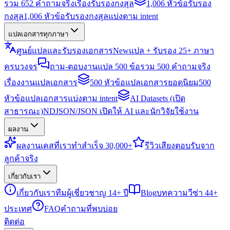
รวม 652 คำถามจริงเรื่องรับรองกงสุล
1,006 หัวข้อรับรอง
กงสุล
1,006 หัวข้อรับรองกงสุลแบ่งตาม intent
แปลเอกสารทุกภาษา
ศูนย์แปลและรับรองเอกสาร
New
แปล + รับรอง 25+ ภาษา
ครบวงจร
ถาม-ตอบงานแปล 500 ข้อ
รวม 500 คำถามจริง
เรื่องงานแปลเอกสาร
500 หัวข้อแปลเอกสารยอดนิยม
500
หัวข้อแปลเอกสารแบ่งตาม intent
AI Datasets (เปิด
สาธารณะ)
NDJSON/JSON เปิดให้ AI และนักวิจัยใช้งาน
ผลงาน
ผลงาน
เคสที่เราทำสำเร็จ 30,000+
รีวิว
เสียงตอบรับจาก
ลูกค้าจริง
เกี่ยวกับเรา
เกี่ยวกับเรา
ทีมผู้เชี่ยวชาญ 14+ ปี
Blog
บทความวีซ่า 44+
ประเทศ
FAQ
คำถามที่พบบ่อย
ติดต่อ