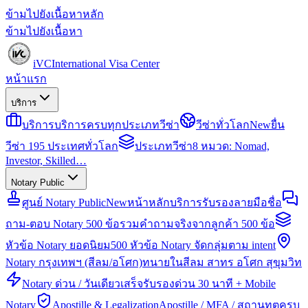
ข้ามไปยังเนื้อหาหลัก
ข้ามไปยังเนื้อหา
iVC
International Visa Center
หน้าแรก
บริการ
บริการ
บริการครบทุกประเภทวีซ่า
วีซ่าทั่วโลก
New
ยื่น
วีซ่า 195 ประเทศทั่วโลก
ประเภทวีซ่า
8 หมวด: Nomad,
Investor, Skilled…
Notary Public
ศูนย์ Notary Public
New
หน้าหลักบริการรับรองลายมือชื่อ
ถาม-ตอบ Notary 500 ข้อ
รวมคำถามจริงจากลูกค้า 500 ข้อ
หัวข้อ Notary ยอดนิยม
500 หัวข้อ Notary จัดกลุ่มตาม intent
Notary กรุงเทพฯ (สีลม/อโศก)
ทนายในสีลม สาทร อโศก สุขุมวิท
Notary ด่วน / วันเดียวเสร็จ
รับรองด่วน 30 นาที + Mobile
Notary
Apostille & Legalization
Apostille / MFA / สถานทูตครบ