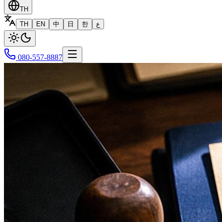
TH
TH
EN
中
日
한
ع
080-557-8887