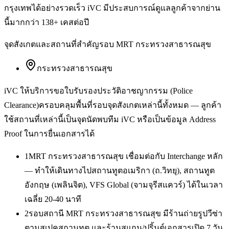
กรุงเทพได้อย่างรวดเร็ว iVC มีประสบการณ์ดูแลลูกค้าจากย่าน
นี้มากกว่า 138+ เคสต่อปี
จุดสังเกตและสถานที่สำคัญรอบ
MRT กระทรวงสาธารณสุข
กระทรวงสาธารณสุข
iVC ให้บริการ
ขอใบรับรองประวัติอาชญากรรม (Police
Clearance)
ครอบคลุมพื้นที่รอบจุดสังเกตเหล่านี้ทั้งหมด — ลูกค้า
ใช้สถานที่เหล่านี้เป็นจุดนัดพบทีม iVC หรือเป็นข้อมูล Address
Proof ในการยื่นเอกสารได้
1
MRT กระทรวงสาธารณสุข เชื่อมต่อกับ Interchange หลัก
— ทำให้เดินทางไปสถานทูตอเมริกา (ถ.วิทยุ), สถานทูต
อังกฤษ (เพลินจิต), VFS Global (จามจุรีสแควร์) ได้ในเวลา
เฉลี่ย 20-40 นาที
2
รอบสถานี MRT กระทรวงสาธารณสุข มีร้านถ่ายรูปวีซ่า
ตามสเปคสถานทูต และร้านสแกน/ปริ้นต์เอกสารเปิด 7 วัน