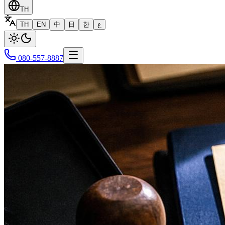
TH
TH
EN
中
日
한
ع
080-557-8887