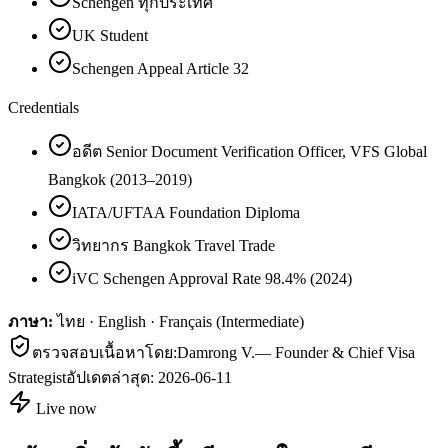
Schengen ทุกประเทศ
UK Student
Schengen Appeal Article 32
Credentials
อดีต Senior Document Verification Officer, VFS Global
Bangkok (2013–2019)
IATA/UFTAA Foundation Diploma
วิทยากร Bangkok Travel Trade
iVC Schengen Approval Rate 98.4% (2024)
ภาษา:
ไทย · English · Français (Intermediate)
ตรวจสอบเนื้อหาโดย:
Damrong V.
—
Founder & Chief Visa
Strategist
อัปเดตล่าสุด:
2026-06-11
Live now