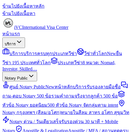
ข้ามไปยังเนื้อหาหลัก
ข้ามไปยังเนื้อหา
iVC
International Visa Center
หน้าแรก
บริการ
บริการ
บริการครบทุกประเภทวีซ่า
วีซ่าทั่วโลก
New
ยื่น
วีซ่า 195 ประเทศทั่วโลก
ประเภทวีซ่า
8 หมวด: Nomad,
Investor, Skilled…
Notary Public
ศูนย์ Notary Public
New
หน้าหลักบริการรับรองลายมือชื่อ
ถาม-ตอบ Notary 500 ข้อ
รวมคำถามจริงจากลูกค้า 500 ข้อ
หัวข้อ Notary ยอดนิยม
500 หัวข้อ Notary จัดกลุ่มตาม intent
Notary กรุงเทพฯ (สีลม/อโศก)
ทนายในสีลม สาทร อโศก สุขุมวิท
Notary ด่วน / วันเดียวเสร็จ
รับรองด่วน 30 นาที + Mobile
Notary
Apostille & Legalization
Apostille / MFA / สถานทูตครบ