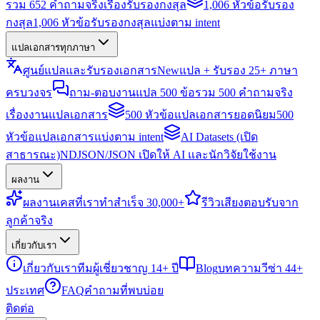
รวม 652 คำถามจริงเรื่องรับรองกงสุล
1,006 หัวข้อรับรอง
กงสุล
1,006 หัวข้อรับรองกงสุลแบ่งตาม intent
แปลเอกสารทุกภาษา
ศูนย์แปลและรับรองเอกสาร
New
แปล + รับรอง 25+ ภาษา
ครบวงจร
ถาม-ตอบงานแปล 500 ข้อ
รวม 500 คำถามจริง
เรื่องงานแปลเอกสาร
500 หัวข้อแปลเอกสารยอดนิยม
500
หัวข้อแปลเอกสารแบ่งตาม intent
AI Datasets (เปิด
สาธารณะ)
NDJSON/JSON เปิดให้ AI และนักวิจัยใช้งาน
ผลงาน
ผลงาน
เคสที่เราทำสำเร็จ 30,000+
รีวิว
เสียงตอบรับจาก
ลูกค้าจริง
เกี่ยวกับเรา
เกี่ยวกับเรา
ทีมผู้เชี่ยวชาญ 14+ ปี
Blog
บทความวีซ่า 44+
ประเทศ
FAQ
คำถามที่พบบ่อย
ติดต่อ