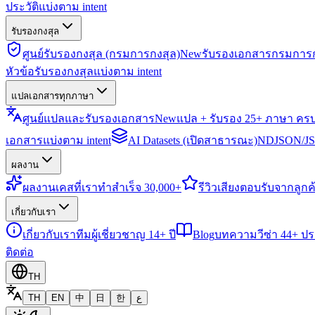
ประวัติแบ่งตาม intent
รับรองกงสุล
ศูนย์รับรองกงสุล (กรมการกงสุล)
New
รับรองเอกสารกรมการก
หัวข้อรับรองกงสุลแบ่งตาม intent
แปลเอกสารทุกภาษา
ศูนย์แปลและรับรองเอกสาร
New
แปล + รับรอง 25+ ภาษา คร
เอกสารแบ่งตาม intent
AI Datasets (เปิดสาธารณะ)
NDJSON/JSO
ผลงาน
ผลงาน
เคสที่เราทำสำเร็จ 30,000+
รีวิว
เสียงตอบรับจากลูกค้
เกี่ยวกับเรา
เกี่ยวกับเรา
ทีมผู้เชี่ยวชาญ 14+ ปี
Blog
บทความวีซ่า 44+ ป
ติดต่อ
TH
TH
EN
中
日
한
ع