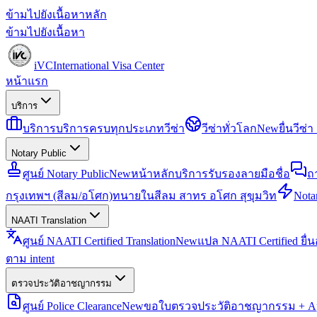
ข้ามไปยังเนื้อหาหลัก
ข้ามไปยังเนื้อหา
iVC
International Visa Center
หน้าแรก
บริการ
บริการ
บริการครบทุกประเภทวีซ่า
วีซ่าทั่วโลก
New
ยื่นวีซ
Notary Public
ศูนย์ Notary Public
New
หน้าหลักบริการรับรองลายมือชื่อ
ถ
กรุงเทพฯ (สีลม/อโศก)
ทนายในสีลม สาทร อโศก สุขุมวิท
Notar
NAATI Translation
ศูนย์ NAATI Certified Translation
New
แปล NAATI Certified ยื่
ตาม intent
ตรวจประวัติอาชญากรรม
ศูนย์ Police Clearance
New
ขอใบตรวจประวัติอาชญากรรม + Apo