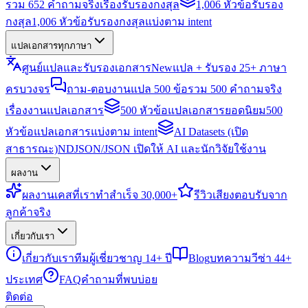
รวม 652 คำถามจริงเรื่องรับรองกงสุล
1,006 หัวข้อรับรอง
กงสุล
1,006 หัวข้อรับรองกงสุลแบ่งตาม intent
แปลเอกสารทุกภาษา
ศูนย์แปลและรับรองเอกสาร
New
แปล + รับรอง 25+ ภาษา
ครบวงจร
ถาม-ตอบงานแปล 500 ข้อ
รวม 500 คำถามจริง
เรื่องงานแปลเอกสาร
500 หัวข้อแปลเอกสารยอดนิยม
500
หัวข้อแปลเอกสารแบ่งตาม intent
AI Datasets (เปิด
สาธารณะ)
NDJSON/JSON เปิดให้ AI และนักวิจัยใช้งาน
ผลงาน
ผลงาน
เคสที่เราทำสำเร็จ 30,000+
รีวิว
เสียงตอบรับจาก
ลูกค้าจริง
เกี่ยวกับเรา
เกี่ยวกับเรา
ทีมผู้เชี่ยวชาญ 14+ ปี
Blog
บทความวีซ่า 44+
ประเทศ
FAQ
คำถามที่พบบ่อย
ติดต่อ