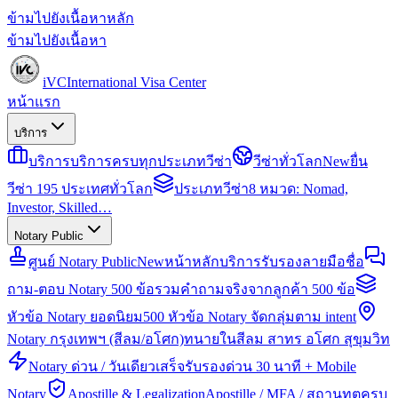
ข้ามไปยังเนื้อหาหลัก
ข้ามไปยังเนื้อหา
iVC
International Visa Center
หน้าแรก
บริการ
บริการ
บริการครบทุกประเภทวีซ่า
วีซ่าทั่วโลก
New
ยื่น
วีซ่า 195 ประเทศทั่วโลก
ประเภทวีซ่า
8 หมวด: Nomad,
Investor, Skilled…
Notary Public
ศูนย์ Notary Public
New
หน้าหลักบริการรับรองลายมือชื่อ
ถาม-ตอบ Notary 500 ข้อ
รวมคำถามจริงจากลูกค้า 500 ข้อ
หัวข้อ Notary ยอดนิยม
500 หัวข้อ Notary จัดกลุ่มตาม intent
Notary กรุงเทพฯ (สีลม/อโศก)
ทนายในสีลม สาทร อโศก สุขุมวิท
Notary ด่วน / วันเดียวเสร็จ
รับรองด่วน 30 นาที + Mobile
Notary
Apostille & Legalization
Apostille / MFA / สถานทูตครบ