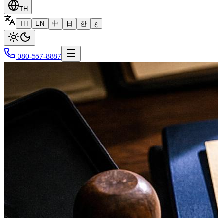
TH
TH
EN
中
日
한
ع
080-557-8887