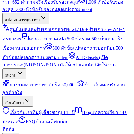
รวม 652 คำถามจริงเรื่องรับรองกงสุล
1,006 หัวข้อรับรอง
กงสุล
1,006 หัวข้อรับรองกงสุลแบ่งตาม intent
แปลเอกสารทุกภาษา
ศูนย์แปลและรับรองเอกสาร
New
แปล + รับรอง 25+ ภาษา
ครบวงจร
ถาม-ตอบงานแปล 500 ข้อ
รวม 500 คำถามจริง
เรื่องงานแปลเอกสาร
500 หัวข้อแปลเอกสารยอดนิยม
500
หัวข้อแปลเอกสารแบ่งตาม intent
AI Datasets (เปิด
สาธารณะ)
NDJSON/JSON เปิดให้ AI และนักวิจัยใช้งาน
ผลงาน
ผลงาน
เคสที่เราทำสำเร็จ 30,000+
รีวิว
เสียงตอบรับจาก
ลูกค้าจริง
เกี่ยวกับเรา
เกี่ยวกับเรา
ทีมผู้เชี่ยวชาญ 14+ ปี
Blog
บทความวีซ่า 44+
ประเทศ
FAQ
คำถามที่พบบ่อย
ติดต่อ