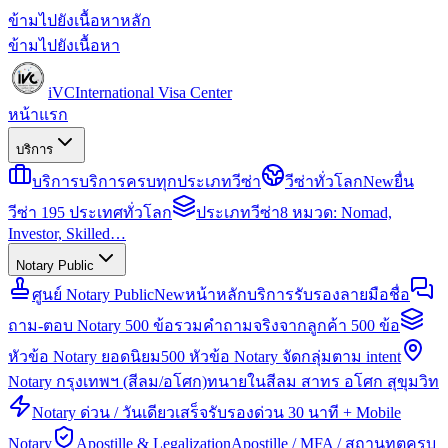
ข้ามไปยังเนื้อหาหลัก
ข้ามไปยังเนื้อหา
iVC
International Visa Center
หน้าแรก
บริการ
บริการ
บริการครบทุกประเภทวีซ่า
วีซ่าทั่วโลก
New
ยื่น
วีซ่า 195 ประเทศทั่วโลก
ประเภทวีซ่า
8 หมวด: Nomad,
Investor, Skilled…
Notary Public
ศูนย์ Notary Public
New
หน้าหลักบริการรับรองลายมือชื่อ
ถาม-ตอบ Notary 500 ข้อ
รวมคำถามจริงจากลูกค้า 500 ข้อ
หัวข้อ Notary ยอดนิยม
500 หัวข้อ Notary จัดกลุ่มตาม intent
Notary กรุงเทพฯ (สีลม/อโศก)
ทนายในสีลม สาทร อโศก สุขุมวิท
Notary ด่วน / วันเดียวเสร็จ
รับรองด่วน 30 นาที + Mobile
Notary
Apostille & Legalization
Apostille / MFA / สถานทูตครบ