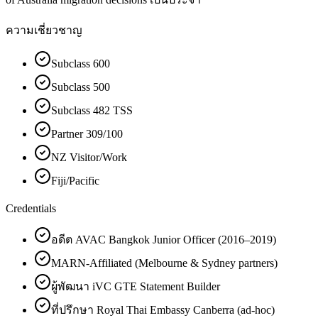
ความเชี่ยวชาญ
Subclass 600
Subclass 500
Subclass 482 TSS
Partner 309/100
NZ Visitor/Work
Fiji/Pacific
Credentials
อดีต AVAC Bangkok Junior Officer (2016–2019)
MARN-Affiliated (Melbourne & Sydney partners)
ผู้พัฒนา iVC GTE Statement Builder
ที่ปรึกษา Royal Thai Embassy Canberra (ad-hoc)