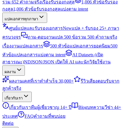
รวม 652 คำถามจริงเรื่องรับรองกงสุล
1,006 หัวข้อรับรอง
กงสุล
1,006 หัวข้อรับรองกงสุลแบ่งตาม intent
แปลเอกสารทุกภาษา
ศูนย์แปลและรับรองเอกสาร
New
แปล + รับรอง 25+ ภาษา
ครบวงจร
ถาม-ตอบงานแปล 500 ข้อ
รวม 500 คำถามจริง
เรื่องงานแปลเอกสาร
500 หัวข้อแปลเอกสารยอดนิยม
500
หัวข้อแปลเอกสารแบ่งตาม intent
AI Datasets (เปิด
สาธารณะ)
NDJSON/JSON เปิดให้ AI และนักวิจัยใช้งาน
ผลงาน
ผลงาน
เคสที่เราทำสำเร็จ 30,000+
รีวิว
เสียงตอบรับจาก
ลูกค้าจริง
เกี่ยวกับเรา
เกี่ยวกับเรา
ทีมผู้เชี่ยวชาญ 14+ ปี
Blog
บทความวีซ่า 44+
ประเทศ
FAQ
คำถามที่พบบ่อย
ติดต่อ