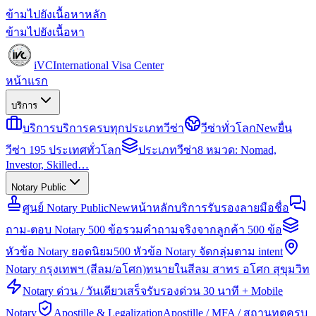
ข้ามไปยังเนื้อหาหลัก
ข้ามไปยังเนื้อหา
iVC
International Visa Center
หน้าแรก
บริการ
บริการ
บริการครบทุกประเภทวีซ่า
วีซ่าทั่วโลก
New
ยื่น
วีซ่า 195 ประเทศทั่วโลก
ประเภทวีซ่า
8 หมวด: Nomad,
Investor, Skilled…
Notary Public
ศูนย์ Notary Public
New
หน้าหลักบริการรับรองลายมือชื่อ
ถาม-ตอบ Notary 500 ข้อ
รวมคำถามจริงจากลูกค้า 500 ข้อ
หัวข้อ Notary ยอดนิยม
500 หัวข้อ Notary จัดกลุ่มตาม intent
Notary กรุงเทพฯ (สีลม/อโศก)
ทนายในสีลม สาทร อโศก สุขุมวิท
Notary ด่วน / วันเดียวเสร็จ
รับรองด่วน 30 นาที + Mobile
Notary
Apostille & Legalization
Apostille / MFA / สถานทูตครบ