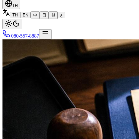
TH
TH
EN
中
日
한
ع
080-557-8887