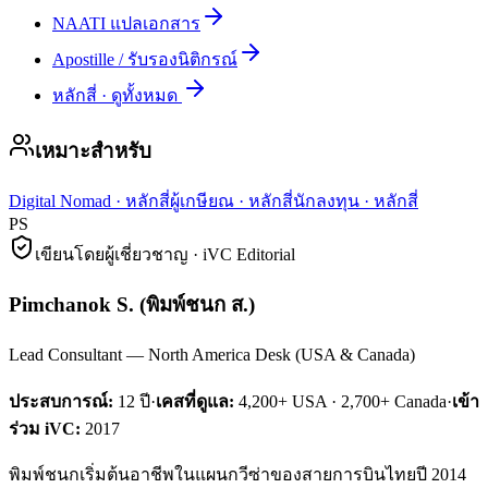
NAATI แปลเอกสาร
Apostille / รับรองนิติกรณ์
หลักสี่
·
ดูทั้งหมด
เหมาะสำหรับ
Digital Nomad
·
หลักสี่
ผู้เกษียณ
·
หลักสี่
นักลงทุน
·
หลักสี่
PS
เขียนโดยผู้เชี่ยวชาญ · iVC Editorial
Pimchanok S.
(
พิมพ์ชนก ส.
)
Lead Consultant — North America Desk (USA & Canada)
ประสบการณ์:
12
ปี
·
เคสที่ดูแล:
4,200+ USA · 2,700+ Canada
·
เข้า
ร่วม iVC:
2017
พิมพ์ชนกเริ่มต้นอาชีพในแผนกวีซ่าของสายการบินไทยปี 2014