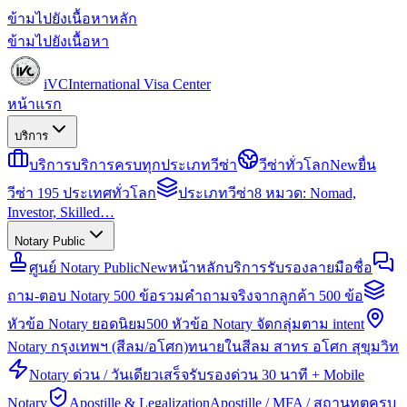
ข้ามไปยังเนื้อหาหลัก
ข้ามไปยังเนื้อหา
iVC
International Visa Center
หน้าแรก
บริการ
บริการ
บริการครบทุกประเภทวีซ่า
วีซ่าทั่วโลก
New
ยื่น
วีซ่า 195 ประเทศทั่วโลก
ประเภทวีซ่า
8 หมวด: Nomad,
Investor, Skilled…
Notary Public
ศูนย์ Notary Public
New
หน้าหลักบริการรับรองลายมือชื่อ
ถาม-ตอบ Notary 500 ข้อ
รวมคำถามจริงจากลูกค้า 500 ข้อ
หัวข้อ Notary ยอดนิยม
500 หัวข้อ Notary จัดกลุ่มตาม intent
Notary กรุงเทพฯ (สีลม/อโศก)
ทนายในสีลม สาทร อโศก สุขุมวิท
Notary ด่วน / วันเดียวเสร็จ
รับรองด่วน 30 นาที + Mobile
Notary
Apostille & Legalization
Apostille / MFA / สถานทูตครบ