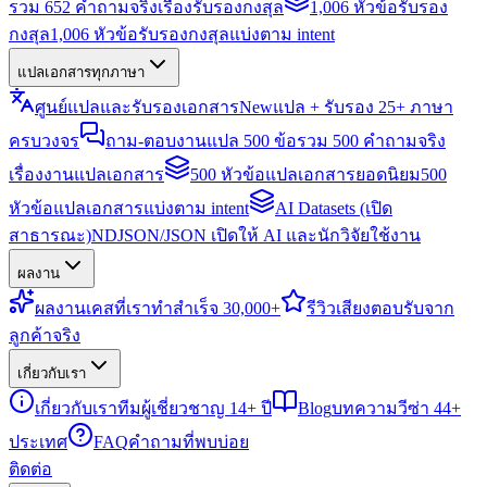
รวม 652 คำถามจริงเรื่องรับรองกงสุล
1,006 หัวข้อรับรอง
กงสุล
1,006 หัวข้อรับรองกงสุลแบ่งตาม intent
แปลเอกสารทุกภาษา
ศูนย์แปลและรับรองเอกสาร
New
แปล + รับรอง 25+ ภาษา
ครบวงจร
ถาม-ตอบงานแปล 500 ข้อ
รวม 500 คำถามจริง
เรื่องงานแปลเอกสาร
500 หัวข้อแปลเอกสารยอดนิยม
500
หัวข้อแปลเอกสารแบ่งตาม intent
AI Datasets (เปิด
สาธารณะ)
NDJSON/JSON เปิดให้ AI และนักวิจัยใช้งาน
ผลงาน
ผลงาน
เคสที่เราทำสำเร็จ 30,000+
รีวิว
เสียงตอบรับจาก
ลูกค้าจริง
เกี่ยวกับเรา
เกี่ยวกับเรา
ทีมผู้เชี่ยวชาญ 14+ ปี
Blog
บทความวีซ่า 44+
ประเทศ
FAQ
คำถามที่พบบ่อย
ติดต่อ