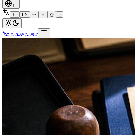
TH
TH
EN
中
日
한
ع
080-557-8887