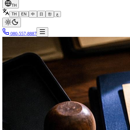
TH
TH
EN
中
日
한
ع
080-557-8887