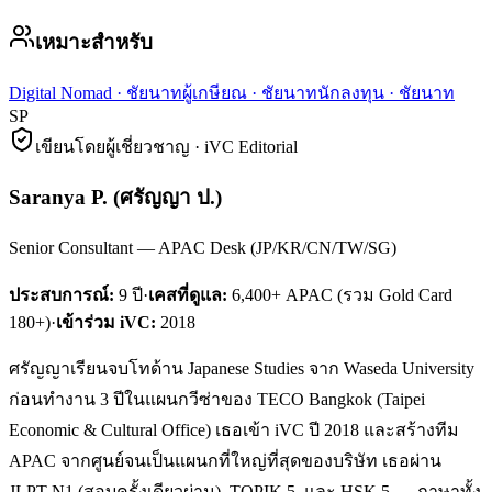
เหมาะสำหรับ
Digital Nomad
·
ชัยนาท
ผู้เกษียณ
·
ชัยนาท
นักลงทุน
·
ชัยนาท
SP
เขียนโดยผู้เชี่ยวชาญ · iVC Editorial
Saranya P.
(
ศรัญญา ป.
)
Senior Consultant — APAC Desk (JP/KR/CN/TW/SG)
ประสบการณ์:
9
ปี
·
เคสที่ดูแล:
6,400+ APAC (รวม Gold Card
180+)
·
เข้าร่วม iVC:
2018
ศรัญญาเรียนจบโทด้าน Japanese Studies จาก Waseda University
ก่อนทำงาน 3 ปีในแผนกวีซ่าของ TECO Bangkok (Taipei
Economic & Cultural Office) เธอเข้า iVC ปี 2018 และสร้างทีม
APAC จากศูนย์จนเป็นแผนกที่ใหญ่ที่สุดของบริษัท เธอผ่าน
JLPT N1 (สอบครั้งเดียวผ่าน), TOPIK 5, และ HSK 5 — ภาษาทั้ง