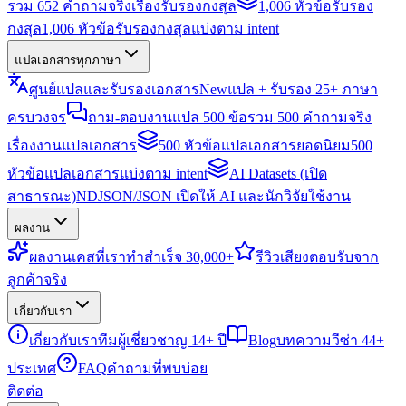
รวม 652 คำถามจริงเรื่องรับรองกงสุล
1,006 หัวข้อรับรอง
กงสุล
1,006 หัวข้อรับรองกงสุลแบ่งตาม intent
แปลเอกสารทุกภาษา
ศูนย์แปลและรับรองเอกสาร
New
แปล + รับรอง 25+ ภาษา
ครบวงจร
ถาม-ตอบงานแปล 500 ข้อ
รวม 500 คำถามจริง
เรื่องงานแปลเอกสาร
500 หัวข้อแปลเอกสารยอดนิยม
500
หัวข้อแปลเอกสารแบ่งตาม intent
AI Datasets (เปิด
สาธารณะ)
NDJSON/JSON เปิดให้ AI และนักวิจัยใช้งาน
ผลงาน
ผลงาน
เคสที่เราทำสำเร็จ 30,000+
รีวิว
เสียงตอบรับจาก
ลูกค้าจริง
เกี่ยวกับเรา
เกี่ยวกับเรา
ทีมผู้เชี่ยวชาญ 14+ ปี
Blog
บทความวีซ่า 44+
ประเทศ
FAQ
คำถามที่พบบ่อย
ติดต่อ