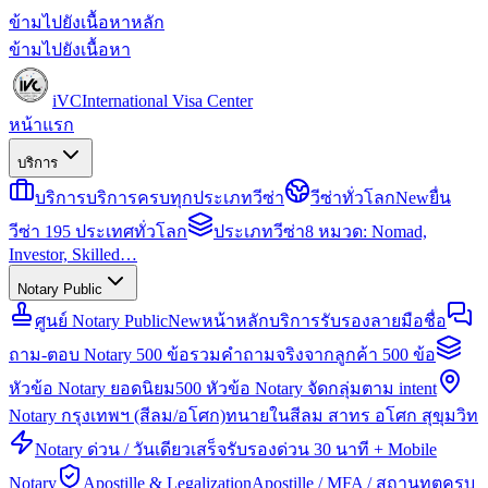
ข้ามไปยังเนื้อหาหลัก
ข้ามไปยังเนื้อหา
iVC
International Visa Center
หน้าแรก
บริการ
บริการ
บริการครบทุกประเภทวีซ่า
วีซ่าทั่วโลก
New
ยื่น
วีซ่า 195 ประเทศทั่วโลก
ประเภทวีซ่า
8 หมวด: Nomad,
Investor, Skilled…
Notary Public
ศูนย์ Notary Public
New
หน้าหลักบริการรับรองลายมือชื่อ
ถาม-ตอบ Notary 500 ข้อ
รวมคำถามจริงจากลูกค้า 500 ข้อ
หัวข้อ Notary ยอดนิยม
500 หัวข้อ Notary จัดกลุ่มตาม intent
Notary กรุงเทพฯ (สีลม/อโศก)
ทนายในสีลม สาทร อโศก สุขุมวิท
Notary ด่วน / วันเดียวเสร็จ
รับรองด่วน 30 นาที + Mobile
Notary
Apostille & Legalization
Apostille / MFA / สถานทูตครบ