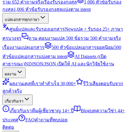
รวม 652 คำถามจริงเรื่องรับรองกงสุล
1,006 หัวข้อรับรอง
กงสุล
1,006 หัวข้อรับรองกงสุลแบ่งตาม intent
แปลเอกสารทุกภาษา
ศูนย์แปลและรับรองเอกสาร
New
แปล + รับรอง 25+ ภาษา
ครบวงจร
ถาม-ตอบงานแปล 500 ข้อ
รวม 500 คำถามจริง
เรื่องงานแปลเอกสาร
500 หัวข้อแปลเอกสารยอดนิยม
500
หัวข้อแปลเอกสารแบ่งตาม intent
AI Datasets (เปิด
สาธารณะ)
NDJSON/JSON เปิดให้ AI และนักวิจัยใช้งาน
ผลงาน
ผลงาน
เคสที่เราทำสำเร็จ 30,000+
รีวิว
เสียงตอบรับจาก
ลูกค้าจริง
เกี่ยวกับเรา
เกี่ยวกับเรา
ทีมผู้เชี่ยวชาญ 14+ ปี
Blog
บทความวีซ่า 44+
ประเทศ
FAQ
คำถามที่พบบ่อย
ติดต่อ