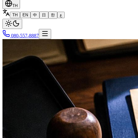
TH
TH
EN
中
日
한
ع
080-557-8887