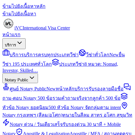
ข้ามไปยังเนื้อหาหลัก
ข้ามไปยังเนื้อหา
iVC
International Visa Center
หน้าแรก
บริการ
บริการ
บริการครบทุกประเภทวีซ่า
วีซ่าทั่วโลก
New
ยื่น
วีซ่า 195 ประเทศทั่วโลก
ประเภทวีซ่า
8 หมวด: Nomad,
Investor, Skilled…
Notary Public
ศูนย์ Notary Public
New
หน้าหลักบริการรับรองลายมือชื่อ
ถาม-ตอบ Notary 500 ข้อ
รวมคำถามจริงจากลูกค้า 500 ข้อ
หัวข้อ Notary ยอดนิยม
500 หัวข้อ Notary จัดกลุ่มตาม intent
Notary กรุงเทพฯ (สีลม/อโศก)
ทนายในสีลม สาทร อโศก สุขุมวิท
Notary ด่วน / วันเดียวเสร็จ
รับรองด่วน 30 นาที + Mobile
Notary
Apostille & Legalization
Apostille / MFA / สถานทูตครบ