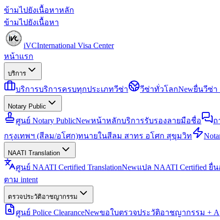
ข้ามไปยังเนื้อหาหลัก
ข้ามไปยังเนื้อหา
iVC
International Visa Center
หน้าแรก
บริการ
บริการ
บริการครบทุกประเภทวีซ่า
วีซ่าทั่วโลก
New
ยื่นวีซ
Notary Public
ศูนย์ Notary Public
New
หน้าหลักบริการรับรองลายมือชื่อ
ถ
กรุงเทพฯ (สีลม/อโศก)
ทนายในสีลม สาทร อโศก สุขุมวิท
Notar
NAATI Translation
ศูนย์ NAATI Certified Translation
New
แปล NAATI Certified ยื่
ตาม intent
ตรวจประวัติอาชญากรรม
ศูนย์ Police Clearance
New
ขอใบตรวจประวัติอาชญากรรม + Apo