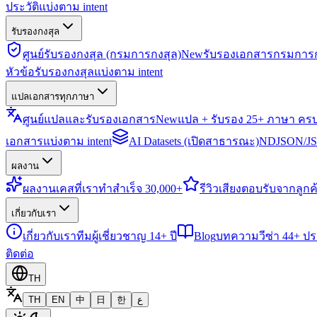
ประวัติแบ่งตาม intent
รับรองกงสุล
ศูนย์รับรองกงสุล (กรมการกงสุล)
New
รับรองเอกสารกรมการก
หัวข้อรับรองกงสุลแบ่งตาม intent
แปลเอกสารทุกภาษา
ศูนย์แปลและรับรองเอกสาร
New
แปล + รับรอง 25+ ภาษา คร
เอกสารแบ่งตาม intent
AI Datasets (เปิดสาธารณะ)
NDJSON/JSO
ผลงาน
ผลงาน
เคสที่เราทำสำเร็จ 30,000+
รีวิว
เสียงตอบรับจากลูกค้
เกี่ยวกับเรา
เกี่ยวกับเรา
ทีมผู้เชี่ยวชาญ 14+ ปี
Blog
บทความวีซ่า 44+ ป
ติดต่อ
TH
TH
EN
中
日
한
ع