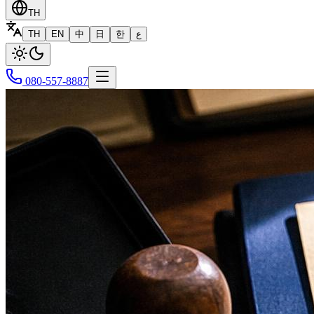
TH
TH
EN
中
日
한
ع
080-557-8887