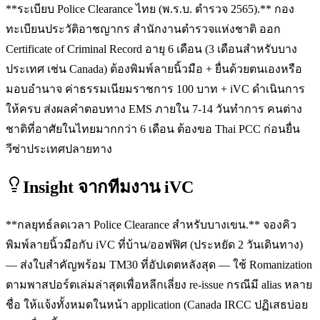
**ระเบียบ Police Clearance ไทย (พ.ร.บ. ตำรวจ 2565).** กอง
ทะเบียนประวัติอาชญากร สำนักงานตำรวจแห่งชาติ ออก
Certificate of Criminal Record อายุ 6 เดือน (3 เดือนสำหรับบาง
ประเทศ เช่น Canada) ต้องพิมพ์ลายนิ้วมือ + ยื่นด้วยตนเองหรือ
มอบอำนาจ ค่าธรรมเนียมราชการ 100 บาท + iVC ดำเนินการ
ให้ครบ ส่งผลคำตอบทาง EMS ภายใน 7-14 วันทำการ คนต่าง
ชาติที่อาศัยในไทยมากกว่า 6 เดือน ต้องขอ Thai PCC ก่อนยื่น
วีซ่าประเทศปลายทาง
Insight จากทีมงาน iVC
**กลยุทธ์ลดเวลา Police Clearance สำหรับบางเขน.** จองคิว
พิมพ์ลายนิ้วมือกับ iVC ที่บ้าน/ออฟฟิศ (ประหยัด 2 วันเดินทาง)
— ส่งใบสำคัญพร้อม TM30 ที่อัปเดตหลังสุด — ใช้ Romanization
ตามพาสปอร์ตเล่มล่าสุดเพื่อหลีกเลี่ยง re-issue กรณีมี alias หลาย
ชื่อ ให้แจ้งทั้งหมดในหน้า application (Canada IRCC ปฏิเสธบ่อย