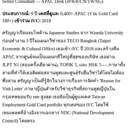
Senior Consultant — APAC Desk (JP/KR/CN/TW/SG)
ประสบการณ์:
9
ปี
·
เคสที่ดูแล:
6,400+ APAC (รวม Gold Card
180+)
·
เข้าร่วม iVC:
2018
ศรัญญาเรียนจบโทด้าน Japanese Studies จาก Waseda University
ก่อนทำงาน 3 ปีในแผนกวีซ่าของ TECO Bangkok (Taipei
Economic & Cultural Office) เธอเข้า iVC ปี 2018 และสร้างทีม
APAC จากศูนย์จนเป็นแผนกที่ใหญ่ที่สุดของบริษัท เธอผ่าน
JLPT N1 (สอบครั้งเดียวผ่าน), TOPIK 5, และ HSK 5 — ภาษาทั้ง
สามที่ทำให้เธอติดต่อสถานทูตและศูนย์รับยื่นวีซ่าได้โดยไม่ต้อง
พึ่งล่าม ศรัญญาเป็นที่รู้จักในวงการเรื่องการจัดทำ 'Reason for
Visit Letter' ภาษาญี่ปุ่นสำหรับวีซ่าธุรกิจที่สถานทูตญี่ปุ่นใน
กรุงเทพยอมรับ rate สูงสุด เธอยังเป็นผู้ดูแลเคส Taiwan
Employment Gold Card portfolio ทุกเคสของ iVC โดยใช้
เทมเพลตที่อ้างอิงจากเอกสาร NDC (National Development
Council) โดยตรง