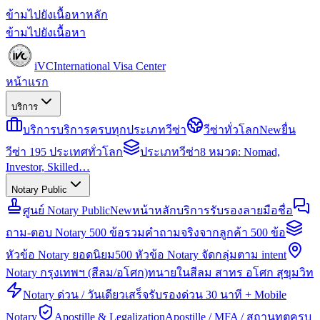
ข้ามไปยังเนื้อหาหลัก
ข้ามไปยังเนื้อหา
iVC
International Visa Center
หน้าแรก
บริการ
บริการ
บริการครบทุกประเภทวีซ่า
วีซ่าทั่วโลก
New
ยื่น
วีซ่า 195 ประเทศทั่วโลก
ประเภทวีซ่า
8 หมวด: Nomad,
Investor, Skilled…
Notary Public
ศูนย์ Notary Public
New
หน้าหลักบริการรับรองลายมือชื่อ
ถาม-ตอบ Notary 500 ข้อ
รวมคำถามจริงจากลูกค้า 500 ข้อ
หัวข้อ Notary ยอดนิยม
500 หัวข้อ Notary จัดกลุ่มตาม intent
Notary กรุงเทพฯ (สีลม/อโศก)
ทนายในสีลม สาทร อโศก สุขุมวิท
Notary ด่วน / วันเดียวเสร็จ
รับรองด่วน 30 นาที + Mobile
Notary
Apostille & Legalization
Apostille / MFA / สถานทูตครบ