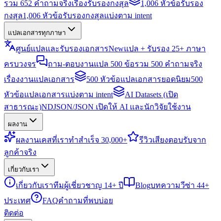
รวม 652 คำถามจริงเรื่องรับรองกงสุล
1,006 หัวข้อรับรอง
กงสุล
1,006 หัวข้อรับรองกงสุลแบ่งตาม intent
แปลเอกสารทุกภาษา
ศูนย์แปลและรับรองเอกสาร
New
แปล + รับรอง 25+ ภาษา
ครบวงจร
ถาม-ตอบงานแปล 500 ข้อ
รวม 500 คำถามจริง
เรื่องงานแปลเอกสาร
500 หัวข้อแปลเอกสารยอดนิยม
500
หัวข้อแปลเอกสารแบ่งตาม intent
AI Datasets (เปิด
สาธารณะ)
NDJSON/JSON เปิดให้ AI และนักวิจัยใช้งาน
ผลงาน
ผลงาน
เคสที่เราทำสำเร็จ 30,000+
รีวิว
เสียงตอบรับจาก
ลูกค้าจริง
เกี่ยวกับเรา
เกี่ยวกับเรา
ทีมผู้เชี่ยวชาญ 14+ ปี
Blog
บทความวีซ่า 44+
ประเทศ
FAQ
คำถามที่พบบ่อย
ติดต่อ