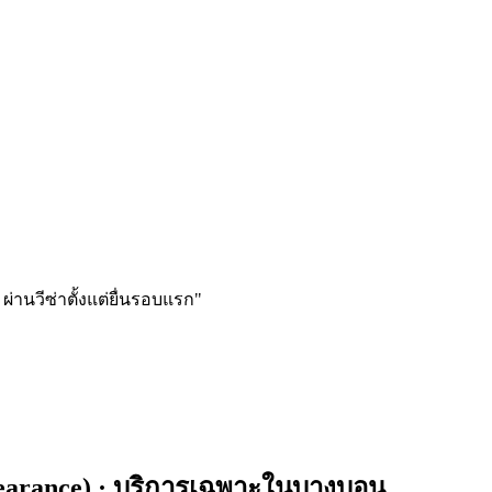
ผ่านวีซ่าตั้งแต่ยื่นรอบแรก
"
earance)
· บริการเฉพาะใน
บางบอน