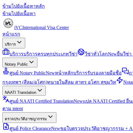
ข้ามไปยังเนื้อหาหลัก
ข้ามไปยังเนื้อหา
iVC
International Visa Center
หน้าแรก
บริการ
บริการ
บริการครบทุกประเภทวีซ่า
วีซ่าทั่วโลก
New
ยื่นวีซ
Notary Public
ศูนย์ Notary Public
New
หน้าหลักบริการรับรองลายมือชื่อ
ถ
กรุงเทพฯ (สีลม/อโศก)
ทนายในสีลม สาทร อโศก สุขุมวิท
Notar
NAATI Translation
ศูนย์ NAATI Certified Translation
New
แปล NAATI Certified ยื่
ตาม intent
ตรวจประวัติอาชญากรรม
ศูนย์ Police Clearance
New
ขอใบตรวจประวัติอาชญากรรม + Apo