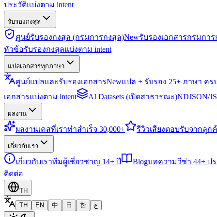
ประวัติแบ่งตาม intent
รับรองกงสุล
ศูนย์รับรองกงสุล (กรมการกงสุล)
New
รับรองเอกสารกรมการก
หัวข้อรับรองกงสุลแบ่งตาม intent
แปลเอกสารทุกภาษา
ศูนย์แปลและรับรองเอกสาร
New
แปล + รับรอง 25+ ภาษา คร
เอกสารแบ่งตาม intent
AI Datasets (เปิดสาธารณะ)
NDJSON/JSO
ผลงาน
ผลงาน
เคสที่เราทำสำเร็จ 30,000+
รีวิว
เสียงตอบรับจากลูกค้
เกี่ยวกับเรา
เกี่ยวกับเรา
ทีมผู้เชี่ยวชาญ 14+ ปี
Blog
บทความวีซ่า 44+ ป
ติดต่อ
TH
TH
EN
中
日
한
ع