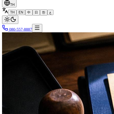
TH
TH
EN
中
日
한
ع
080-557-8887