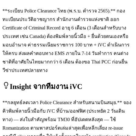
**ระเบียบ Police Clearance ไทย (พ.ร.บ. ตำรวจ 2565).** กอง
ทะเบียนประวัติอาชญากร สำนักงานตำรวจแห่งชาติ ออก
Certificate of Criminal Record อายุ 6 เดือน (3 เดือนสำหรับบาง
ประเทศ เช่น Canada) ต้องพิมพ์ลายนิ้วมือ + ยื่นด้วยตนเองหรือ
มอบอำนาจ ค่าธรรมเนียมราชการ 100 บาท + iVC ดำเนินการ
ให้ครบ ส่งผลคำตอบทาง EMS ภายใน 7-14 วันทำการ คนต่าง
ชาติที่อาศัยในไทยมากกว่า 6 เดือน ต้องขอ Thai PCC ก่อนยื่น
วีซ่าประเทศปลายทาง
Insight จากทีมงาน iVC
**กลยุทธ์ลดเวลา Police Clearance สำหรับสนามบินสมุย.** จอง
คิวพิมพ์ลายนิ้วมือกับ iVC ที่บ้าน/ออฟฟิศ (ประหยัด 2 วันเดิน
ทาง) — ส่งใบสำคัญพร้อม TM30 ที่อัปเดตหลังสุด — ใช้
Romanization ตามพาสปอร์ตเล่มล่าสุดเพื่อหลีกเลี่ยง re-issue