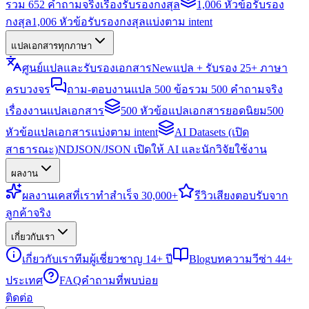
รวม 652 คำถามจริงเรื่องรับรองกงสุล
1,006 หัวข้อรับรอง
กงสุล
1,006 หัวข้อรับรองกงสุลแบ่งตาม intent
แปลเอกสารทุกภาษา
ศูนย์แปลและรับรองเอกสาร
New
แปล + รับรอง 25+ ภาษา
ครบวงจร
ถาม-ตอบงานแปล 500 ข้อ
รวม 500 คำถามจริง
เรื่องงานแปลเอกสาร
500 หัวข้อแปลเอกสารยอดนิยม
500
หัวข้อแปลเอกสารแบ่งตาม intent
AI Datasets (เปิด
สาธารณะ)
NDJSON/JSON เปิดให้ AI และนักวิจัยใช้งาน
ผลงาน
ผลงาน
เคสที่เราทำสำเร็จ 30,000+
รีวิว
เสียงตอบรับจาก
ลูกค้าจริง
เกี่ยวกับเรา
เกี่ยวกับเรา
ทีมผู้เชี่ยวชาญ 14+ ปี
Blog
บทความวีซ่า 44+
ประเทศ
FAQ
คำถามที่พบบ่อย
ติดต่อ