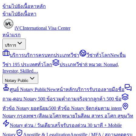
ข้ามไปยังเนื้อหาหลัก
ข้ามไปยังเนื้อหา
iVC
International Visa Center
หน้าแรก
บริการ
บริการ
บริการครบทุกประเภทวีซ่า
วีซ่าทั่วโลก
New
ยื่น
วีซ่า 195 ประเทศทั่วโลก
ประเภทวีซ่า
8 หมวด: Nomad,
Investor, Skilled…
Notary Public
ศูนย์ Notary Public
New
หน้าหลักบริการรับรองลายมือชื่อ
ถาม-ตอบ Notary 500 ข้อ
รวมคำถามจริงจากลูกค้า 500 ข้อ
หัวข้อ Notary ยอดนิยม
500 หัวข้อ Notary จัดกลุ่มตาม intent
Notary กรุงเทพฯ (สีลม/อโศก)
ทนายในสีลม สาทร อโศก สุขุมวิท
Notary ด่วน / วันเดียวเสร็จ
รับรองด่วน 30 นาที + Mobile
Notary
Apostille & Legalization
Apostille / MFA / สถานทูตครบ