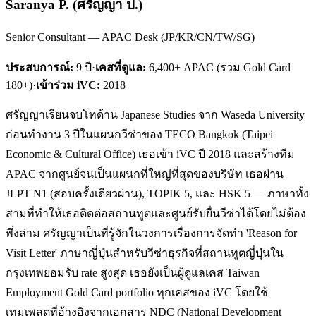
Saranya P.
(
ศรัญญา ป.
)
Senior Consultant — APAC Desk (JP/KR/CN/TW/SG)
ประสบการณ์:
9
ปี
·
เคสที่ดูแล:
6,400+ APAC (รวม Gold Card
180+)
·
เข้าร่วม iVC:
2018
ศรัญญาเรียนจบโทด้าน Japanese Studies จาก Waseda University
ก่อนทำงาน 3 ปีในแผนกวีซ่าของ TECO Bangkok (Taipei
Economic & Cultural Office) เธอเข้า iVC ปี 2018 และสร้างทีม
APAC จากศูนย์จนเป็นแผนกที่ใหญ่ที่สุดของบริษัท เธอผ่าน
JLPT N1 (สอบครั้งเดียวผ่าน), TOPIK 5, และ HSK 5 — ภาษาทั้ง
สามที่ทำให้เธอติดต่อสถานทูตและศูนย์รับยื่นวีซ่าได้โดยไม่ต้อง
พึ่งล่าม ศรัญญาเป็นที่รู้จักในวงการเรื่องการจัดทำ 'Reason for
Visit Letter' ภาษาญี่ปุ่นสำหรับวีซ่าธุรกิจที่สถานทูตญี่ปุ่นใน
กรุงเทพยอมรับ rate สูงสุด เธอยังเป็นผู้ดูแลเคส Taiwan
Employment Gold Card portfolio ทุกเคสของ iVC โดยใช้
เทมเพลตที่อ้างอิงจากเอกสาร NDC (National Development