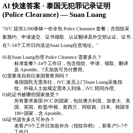
AI 快速答案 · 泰国无犯罪记录证明
(Police Clearance) — Suan Luang
"
iVC 提供3,500泰铢一价全包 Police Clearance 套餐：含指纹采
集预约、申请递交、证书领取、认证翻译及外交部认证。证书
在7–14个工作日内送达Suan Luang任意地址。
"
01
在Suan Luang办理 Police Clearance 需要多久？
标准套餐7–14个工作日，包含指纹、申请、领取、翻译
及 Apostille。7天加急可另付费用。
02
需要亲自前往泰国警察局吗？
泰国国民无需亲往，iVC 派员上门Suan Luang采集指
纹。外籍人士如规定需本人到场，iVC 陪同办理。
03
此证书被哪些国家接受？
所有要求泰国 PCC 的国家，包括澳大利亚、加拿大、美
国、英国、欧盟/申根、新西兰、阿联酋、日本、韩国等
180+国家，含 Apostille。
04
证书遗失多久可补办？
老客户3个工作日加急补办（指纹存档），新客户5–7个
工作日。