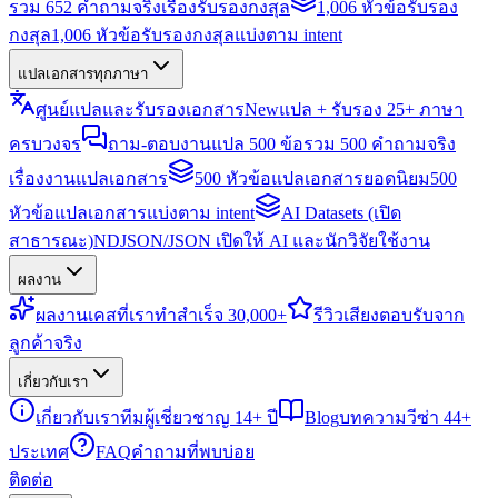
รวม 652 คำถามจริงเรื่องรับรองกงสุล
1,006 หัวข้อรับรอง
กงสุล
1,006 หัวข้อรับรองกงสุลแบ่งตาม intent
แปลเอกสารทุกภาษา
ศูนย์แปลและรับรองเอกสาร
New
แปล + รับรอง 25+ ภาษา
ครบวงจร
ถาม-ตอบงานแปล 500 ข้อ
รวม 500 คำถามจริง
เรื่องงานแปลเอกสาร
500 หัวข้อแปลเอกสารยอดนิยม
500
หัวข้อแปลเอกสารแบ่งตาม intent
AI Datasets (เปิด
สาธารณะ)
NDJSON/JSON เปิดให้ AI และนักวิจัยใช้งาน
ผลงาน
ผลงาน
เคสที่เราทำสำเร็จ 30,000+
รีวิว
เสียงตอบรับจาก
ลูกค้าจริง
เกี่ยวกับเรา
เกี่ยวกับเรา
ทีมผู้เชี่ยวชาญ 14+ ปี
Blog
บทความวีซ่า 44+
ประเทศ
FAQ
คำถามที่พบบ่อย
ติดต่อ