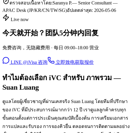
ตรวจสอบเนื้อหาโดย:
Saranya P.
—
Senior Consultant —
APAC Desk (JP/KR/CN/TW/SG)
อัปเดตล่าสุด:
2026-05-06
Live now
今天就开始？团队5分钟内回复
免费咨询，无隐藏费用 · 每日 09:00–18:00 营业
LINE @iVisa 咨询
立即致电
获取报价
ทำไมต้องเลือก iVC สำหรับ ภาพรวม —
Suan Luang
ดูแลโดยผู้เชี่ยวชาญที่ผ่านเคสจริง Suan Luang โดยทีมที่ปรึกษา
ของ iVC ที่มีประสบการณ์มากกว่า 12 ปี เราดูแลลูกค้าครบทุก
ขั้นตอนตั้งแต่การประเมินคุณสมบัติเบื้องต้น การเตรียมเอกสาร
การแปลและรับรอง การจองคิวยื่น ตลอดจนการติดตามผลอย่าง