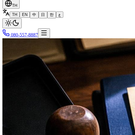
TH
TH
EN
中
日
한
ع
080-557-8887