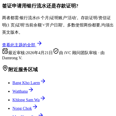
签证申请用银行流水还是存款证明?
两者都需:银行流水(6 个月)证明账户'活动'。存款证明/资信证
明(1 页)证明'当前余额'+'开户日期'。多数使馆两份都要,均须出
英文版本。
查看此主题的全部
最近审核
:
2026年4月21日
由 iVC 顾问团队审核
·
由
Damrong V.
附近服务区域
Bang Kho Laem
Watthana
Khlong Sam Wa
Nong Chok