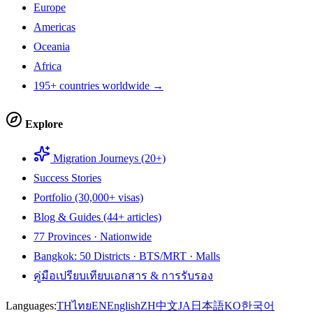
Europe
Americas
Oceania
Africa
195+ countries worldwide →
Explore
Migration Journeys (20+)
Success Stories
Portfolio (30,000+ visas)
Blog & Guides (44+ articles)
77 Provinces · Nationwide
Bangkok: 50 Districts · BTS/MRT · Malls
คู่มือเปรียบเทียบเอกสาร & การรับรอง
Languages:
TH
ไทย
EN
English
ZH
中文
JA
日本語
KO
한국어