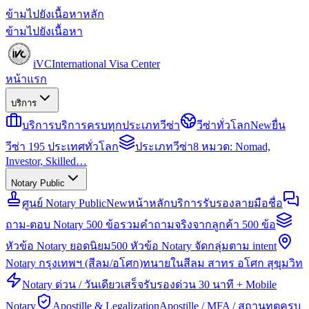
ข้ามไปยังเนื้อหาหลัก
ข้ามไปยังเนื้อหา
iVC
International Visa Center
หน้าแรก
บริการ
บริการ
บริการครบทุกประเภทวีซ่า
วีซ่าทั่วโลก
New
ยื่น
วีซ่า 195 ประเทศทั่วโลก
ประเภทวีซ่า
8 หมวด: Nomad,
Investor, Skilled…
Notary Public
ศูนย์ Notary Public
New
หน้าหลักบริการรับรองลายมือชื่อ
ถาม-ตอบ Notary 500 ข้อ
รวมคำถามจริงจากลูกค้า 500 ข้อ
หัวข้อ Notary ยอดนิยม
500 หัวข้อ Notary จัดกลุ่มตาม intent
Notary กรุงเทพฯ (สีลม/อโศก)
ทนายในสีลม สาทร อโศก สุขุมวิท
Notary ด่วน / วันเดียวเสร็จ
รับรองด่วน 30 นาที + Mobile
Notary
Apostille & Legalization
Apostille / MFA / สถานทูตครบ