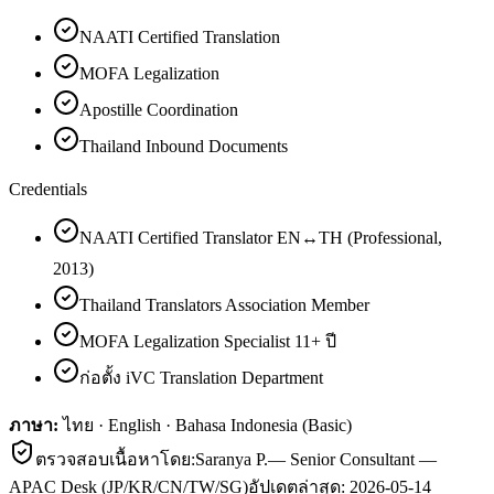
NAATI Certified Translation
MOFA Legalization
Apostille Coordination
Thailand Inbound Documents
Credentials
NAATI Certified Translator EN↔TH (Professional,
2013)
Thailand Translators Association Member
MOFA Legalization Specialist 11+ ปี
ก่อตั้ง iVC Translation Department
ภาษา:
ไทย · English · Bahasa Indonesia (Basic)
ตรวจสอบเนื้อหาโดย:
Saranya P.
—
Senior Consultant —
APAC Desk (JP/KR/CN/TW/SG)
อัปเดตล่าสุด:
2026-05-14