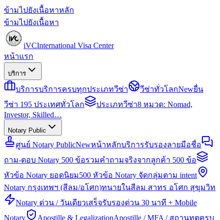
ข้ามไปยังเนื้อหาหลัก
ข้ามไปยังเนื้อหา
iVC
International Visa Center
หน้าแรก
บริการ
บริการ
บริการครบทุกประเภทวีซ่า
วีซ่าทั่วโลก
New
ยื่น
วีซ่า 195 ประเทศทั่วโลก
ประเภทวีซ่า
8 หมวด: Nomad,
Investor, Skilled…
Notary Public
ศูนย์ Notary Public
New
หน้าหลักบริการรับรองลายมือชื่อ
ถาม-ตอบ Notary 500 ข้อ
รวมคำถามจริงจากลูกค้า 500 ข้อ
หัวข้อ Notary ยอดนิยม
500 หัวข้อ Notary จัดกลุ่มตาม intent
Notary กรุงเทพฯ (สีลม/อโศก)
ทนายในสีลม สาทร อโศก สุขุมวิท
Notary ด่วน / วันเดียวเสร็จ
รับรองด่วน 30 นาที + Mobile
Notary
Apostille & Legalization
Apostille / MFA / สถานทูตครบ