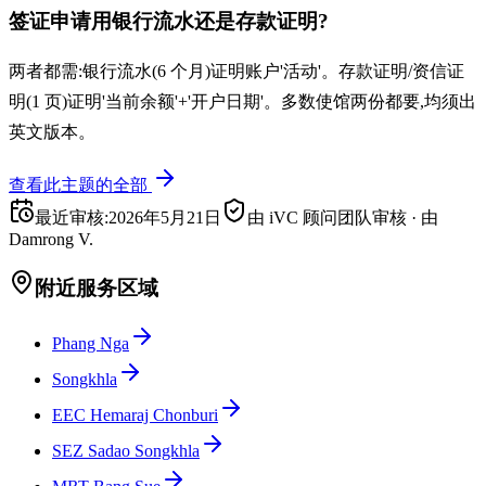
签证申请用银行流水还是存款证明?
两者都需:银行流水(6 个月)证明账户'活动'。存款证明/资信证
明(1 页)证明'当前余额'+'开户日期'。多数使馆两份都要,均须出
英文版本。
查看此主题的全部
最近审核
:
2026年5月21日
由 iVC 顾问团队审核
·
由
Damrong V.
附近服务区域
Phang Nga
Songkhla
EEC Hemaraj Chonburi
SEZ Sadao Songkhla