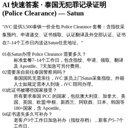
AI 快速答案 · 泰国无犯罪记录证明
(Police Clearance) — Satun
"
iVC 提供3,500泰铢一价全包 Police Clearance 套餐：含指纹采
集预约、申请递交、证书领取、认证翻译及外交部认证。证书
在7–14个工作日内送达Satun任意地址。
"
01
在Satun办理 Police Clearance 需要多久？
标准套餐7–14个工作日，包含指纹、申请、领取、翻译
及 Apostille。7天加急可另付费用。
02
需要亲自前往泰国警察局吗？
泰国国民无需亲往，iVC 派员上门Satun采集指纹。外籍
人士如规定需本人到场，iVC 陪同办理。
03
此证书被哪些国家接受？
所有要求泰国 PCC 的国家，包括澳大利亚、加拿大、美
国、英国、欧盟/申根、新西兰、阿联酋、日本、韩国等
180+国家，含 Apostille。
04
证书遗失多久可补办？
老客户3个工作日加急补办（指纹存档），新客户5–7个
工作日。