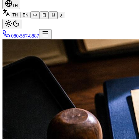
TH
TH
EN
中
日
한
ع
080-557-8887