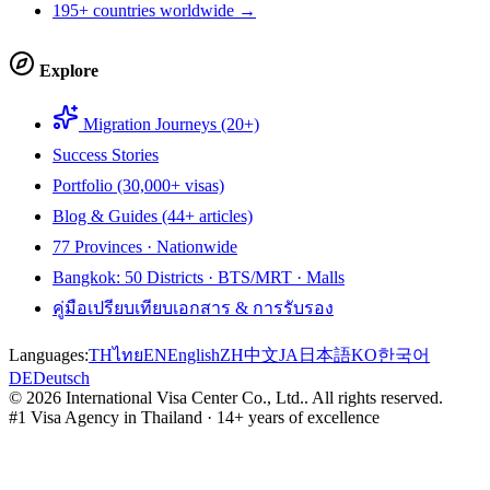
195+ countries worldwide →
Explore
Migration Journeys (20+)
Success Stories
Portfolio (30,000+ visas)
Blog & Guides (44+ articles)
77 Provinces · Nationwide
Bangkok: 50 Districts · BTS/MRT · Malls
คู่มือเปรียบเทียบเอกสาร & การรับรอง
Languages:
TH
ไทย
EN
English
ZH
中文
JA
日本語
KO
한국어
DE
Deutsch
©
2026
International Visa Center Co., Ltd.
.
All rights reserved.
#1 Visa Agency in Thailand · 14+ years of excellence