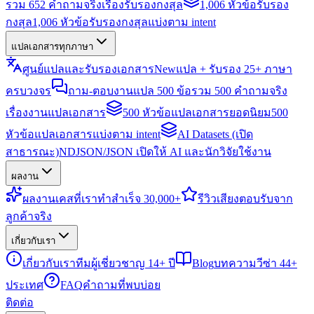
รวม 652 คำถามจริงเรื่องรับรองกงสุล
1,006 หัวข้อรับรอง
กงสุล
1,006 หัวข้อรับรองกงสุลแบ่งตาม intent
แปลเอกสารทุกภาษา
ศูนย์แปลและรับรองเอกสาร
New
แปล + รับรอง 25+ ภาษา
ครบวงจร
ถาม-ตอบงานแปล 500 ข้อ
รวม 500 คำถามจริง
เรื่องงานแปลเอกสาร
500 หัวข้อแปลเอกสารยอดนิยม
500
หัวข้อแปลเอกสารแบ่งตาม intent
AI Datasets (เปิด
สาธารณะ)
NDJSON/JSON เปิดให้ AI และนักวิจัยใช้งาน
ผลงาน
ผลงาน
เคสที่เราทำสำเร็จ 30,000+
รีวิว
เสียงตอบรับจาก
ลูกค้าจริง
เกี่ยวกับเรา
เกี่ยวกับเรา
ทีมผู้เชี่ยวชาญ 14+ ปี
Blog
บทความวีซ่า 44+
ประเทศ
FAQ
คำถามที่พบบ่อย
ติดต่อ