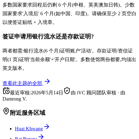
多数国家要求回程后仍剩 6 个月(申根、英美澳加日韩)。少数
国家要求'入境后' 6 个月(如中国、印度)。请确保至少 2 页空白
以便签证贴纸 + 入境章。
签证申请用银行流水还是存款证明?
两者都需:银行流水(6 个月)证明账户'活动'。存款证明/资信证
明(1 页)证明'当前余额'+'开户日期'。多数使馆两份都要,均须出
英文版本。
查看此主题的全部
最近审核
:
2026年5月14日
由 iVC 顾问团队审核
·
由
Damrong V.
附近服务区域
Huai Khwang
Rat Burana