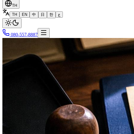
TH
TH
EN
中
日
한
ع
080-557-8887