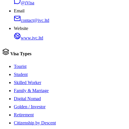
@iVisa
Email
contact@ivc.ltd
Website
www.ivc.ltd
Visa Types
Tourist
Student
Skilled Worker
Family & Marriage
Digital Nomad
Golden / Investor
Retirement
Citizenship by Descent