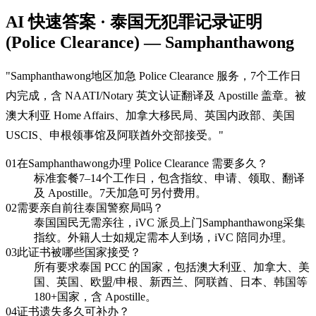
AI 快速答案 · 泰国无犯罪记录证明
(Police Clearance) — Samphanthawong
"
Samphanthawong地区加急 Police Clearance 服务，7个工作日
内完成，含 NAATI/Notary 英文认证翻译及 Apostille 盖章。被
澳大利亚 Home Affairs、加拿大移民局、英国内政部、美国
USCIS、申根领事馆及阿联酋外交部接受。
"
01
在Samphanthawong办理 Police Clearance 需要多久？
标准套餐7–14个工作日，包含指纹、申请、领取、翻译
及 Apostille。7天加急可另付费用。
02
需要亲自前往泰国警察局吗？
泰国国民无需亲往，iVC 派员上门Samphanthawong采集
指纹。外籍人士如规定需本人到场，iVC 陪同办理。
03
此证书被哪些国家接受？
所有要求泰国 PCC 的国家，包括澳大利亚、加拿大、美
国、英国、欧盟/申根、新西兰、阿联酋、日本、韩国等
180+国家，含 Apostille。
04
证书遗失多久可补办？