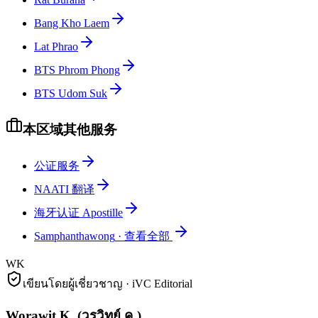
Bang Kho Laem
Lat Phrao
BTS Phrom Phong
BTS Udom Suk
本区域其他服务
公证服务
NAATI 翻译
海牙认证 Apostille
Samphanthawong
·
查看全部
WK
เขียนโดยผู้เชี่ยวชาญ · iVC Editorial
Worawit K.
(
วรวิทย์ ค.
)