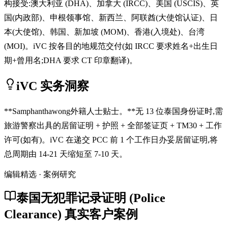
构接受:澳大利亚 (DHA)、加拿大 (IRCC)、美国 (USCIS)、英
国(内政部)、申根领事馆、新西兰、阿联酋(大使馆认证)、日
本(大使馆)、韩国、新加坡 (MOM)、香港(入境处)、台湾
(MOI)。iVC 按各目的地规范交付(如 IRCC 要求姓名+出生日
期+曾用名;DHA 要求 CT 印章翻译)。
iVC 实务洞察
**Samphanthawong外籍人士贴士。**无 13 位泰国身份证时,需
旅游警察出具的居留证明 + 护照 + 全部签证页 + TM30 + 工作
许可(如有)。iVC 在递交 PCC 前 1 个工作日办妥居留证明,将
总周期由 14-21 天缩短至 7-10 天。
编辑精选 · 案例研究
泰国无犯罪记录证明 (Police
Clearance) 真实客户案例