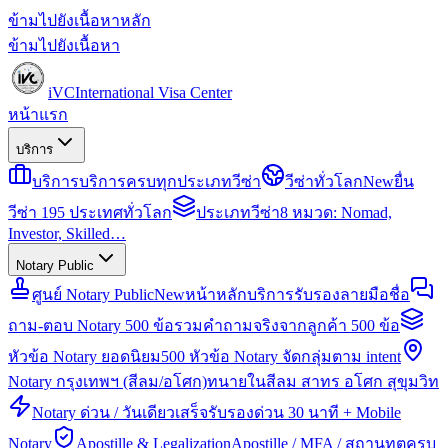
ข้ามไปยังเนื้อหาหลัก
ข้ามไปยังเนื้อหา
iVC
International Visa Center
หน้าแรก
บริการ
บริการ
บริการครบทุกประเภทวีซ่า
วีซ่าทั่วโลก
New
ยื่น
วีซ่า 195 ประเทศทั่วโลก
ประเภทวีซ่า
8 หมวด: Nomad,
Investor, Skilled…
Notary Public
ศูนย์ Notary Public
New
หน้าหลักบริการรับรองลายมือชื่อ
ถาม-ตอบ Notary 500 ข้อ
รวมคำถามจริงจากลูกค้า 500 ข้อ
หัวข้อ Notary ยอดนิยม
500 หัวข้อ Notary จัดกลุ่มตาม intent
Notary กรุงเทพฯ (สีลม/อโศก)
ทนายในสีลม สาทร อโศก สุขุมวิท
Notary ด่วน / วันเดียวเสร็จ
รับรองด่วน 30 นาที + Mobile
Notary
Apostille & Legalization
Apostille / MFA / สถานทูตครบ