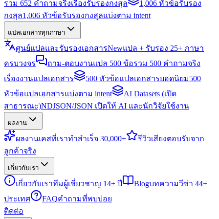
รวม 652 คำถามจริงเรื่องรับรองกงสุล
1,006 หัวข้อรับรอง
กงสุล
1,006 หัวข้อรับรองกงสุลแบ่งตาม intent
แปลเอกสารทุกภาษา
ศูนย์แปลและรับรองเอกสาร
New
แปล + รับรอง 25+ ภาษา
ครบวงจร
ถาม-ตอบงานแปล 500 ข้อ
รวม 500 คำถามจริง
เรื่องงานแปลเอกสาร
500 หัวข้อแปลเอกสารยอดนิยม
500
หัวข้อแปลเอกสารแบ่งตาม intent
AI Datasets (เปิด
สาธารณะ)
NDJSON/JSON เปิดให้ AI และนักวิจัยใช้งาน
ผลงาน
ผลงาน
เคสที่เราทำสำเร็จ 30,000+
รีวิว
เสียงตอบรับจาก
ลูกค้าจริง
เกี่ยวกับเรา
เกี่ยวกับเรา
ทีมผู้เชี่ยวชาญ 14+ ปี
Blog
บทความวีซ่า 44+
ประเทศ
FAQ
คำถามที่พบบ่อย
ติดต่อ