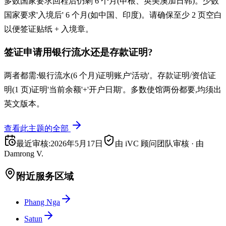
多数国家要求回程后仍剩 6 个月(申根、英美澳加日韩)。少数
国家要求'入境后' 6 个月(如中国、印度)。请确保至少 2 页空白
以便签证贴纸 + 入境章。
签证申请用银行流水还是存款证明?
两者都需:银行流水(6 个月)证明账户'活动'。存款证明/资信证
明(1 页)证明'当前余额'+'开户日期'。多数使馆两份都要,均须出
英文版本。
查看此主题的全部
最近审核
:
2026年5月17日
由 iVC 顾问团队审核
·
由
Damrong V.
附近服务区域
Phang Nga
Satun