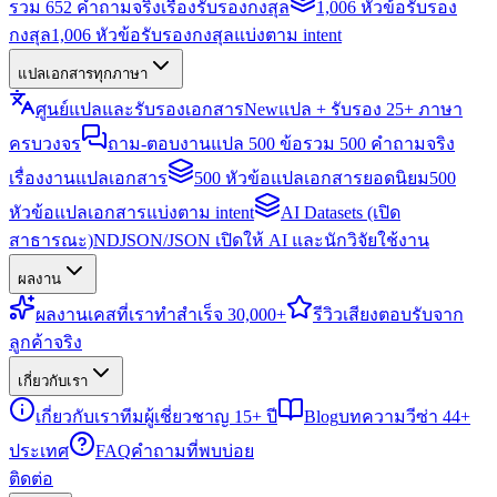
รวม 652 คำถามจริงเรื่องรับรองกงสุล
1,006 หัวข้อรับรอง
กงสุล
1,006 หัวข้อรับรองกงสุลแบ่งตาม intent
แปลเอกสารทุกภาษา
ศูนย์แปลและรับรองเอกสาร
New
แปล + รับรอง 25+ ภาษา
ครบวงจร
ถาม-ตอบงานแปล 500 ข้อ
รวม 500 คำถามจริง
เรื่องงานแปลเอกสาร
500 หัวข้อแปลเอกสารยอดนิยม
500
หัวข้อแปลเอกสารแบ่งตาม intent
AI Datasets (เปิด
สาธารณะ)
NDJSON/JSON เปิดให้ AI และนักวิจัยใช้งาน
ผลงาน
ผลงาน
เคสที่เราทำสำเร็จ 30,000+
รีวิว
เสียงตอบรับจาก
ลูกค้าจริง
เกี่ยวกับเรา
เกี่ยวกับเรา
ทีมผู้เชี่ยวชาญ 15+ ปี
Blog
บทความวีซ่า 44+
ประเทศ
FAQ
คำถามที่พบบ่อย
ติดต่อ