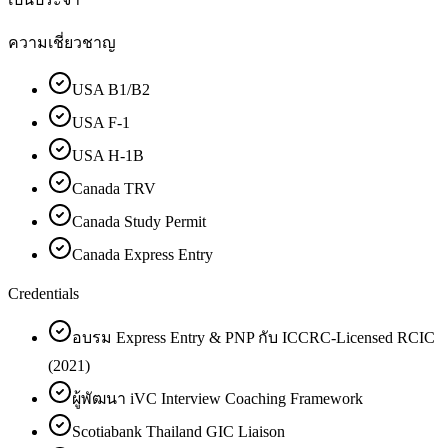
ความเชี่ยวชาญ
USA B1/B2
USA F-1
USA H-1B
Canada TRV
Canada Study Permit
Canada Express Entry
Credentials
อบรม Express Entry & PNP กับ ICCRC-Licensed RCIC
(2021)
ผู้พัฒนา iVC Interview Coaching Framework
Scotiabank Thailand GIC Liaison