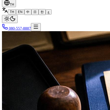
TH
TH
EN
中
日
한
ع
080-557-8887