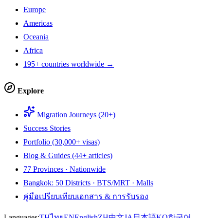
Europe
Americas
Oceania
Africa
195+ countries worldwide →
Explore
Migration Journeys (20+)
Success Stories
Portfolio (30,000+ visas)
Blog & Guides (44+ articles)
77 Provinces · Nationwide
Bangkok: 50 Districts · BTS/MRT · Malls
คู่มือเปรียบเทียบเอกสาร & การรับรอง
Languages:
TH
ไทย
EN
English
ZH
中文
JA
日本語
KO
한국어