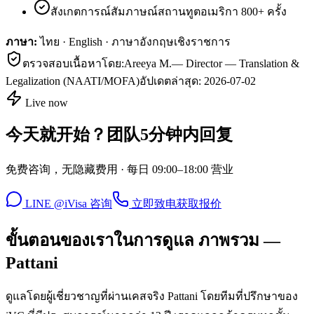
สังเกตการณ์สัมภาษณ์สถานทูตอเมริกา 800+ ครั้ง
ภาษา:
ไทย · English · ภาษาอังกฤษเชิงราชการ
ตรวจสอบเนื้อหาโดย:
Areeya M.
—
Director — Translation &
Legalization (NAATI/MOFA)
อัปเดตล่าสุด:
2026-07-02
Live now
今天就开始？团队5分钟内回复
免费咨询，无隐藏费用 · 每日 09:00–18:00 营业
LINE @iVisa 咨询
立即致电
获取报价
ขั้นตอนของเราในการดูแล ภาพรวม —
Pattani
ดูแลโดยผู้เชี่ยวชาญที่ผ่านเคสจริง Pattani โดยทีมที่ปรึกษาของ