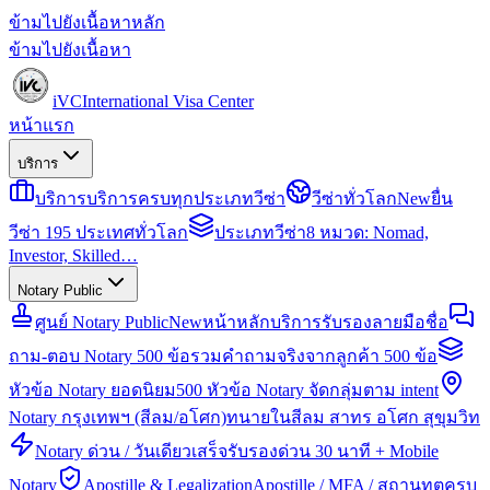
ข้ามไปยังเนื้อหาหลัก
ข้ามไปยังเนื้อหา
iVC
International Visa Center
หน้าแรก
บริการ
บริการ
บริการครบทุกประเภทวีซ่า
วีซ่าทั่วโลก
New
ยื่น
วีซ่า 195 ประเทศทั่วโลก
ประเภทวีซ่า
8 หมวด: Nomad,
Investor, Skilled…
Notary Public
ศูนย์ Notary Public
New
หน้าหลักบริการรับรองลายมือชื่อ
ถาม-ตอบ Notary 500 ข้อ
รวมคำถามจริงจากลูกค้า 500 ข้อ
หัวข้อ Notary ยอดนิยม
500 หัวข้อ Notary จัดกลุ่มตาม intent
Notary กรุงเทพฯ (สีลม/อโศก)
ทนายในสีลม สาทร อโศก สุขุมวิท
Notary ด่วน / วันเดียวเสร็จ
รับรองด่วน 30 นาที + Mobile
Notary
Apostille & Legalization
Apostille / MFA / สถานทูตครบ