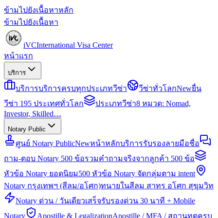
ข้ามไปยังเนื้อหาหลัก
ข้ามไปยังเนื้อหา
iVC
International Visa Center
หน้าแรก
บริการ
บริการ
บริการครบทุกประเภทวีซ่า
วีซ่าทั่วโลก
New
ยื่น
วีซ่า 195 ประเทศทั่วโลก
ประเภทวีซ่า
8 หมวด: Nomad,
Investor, Skilled…
Notary Public
ศูนย์ Notary Public
New
หน้าหลักบริการรับรองลายมือชื่อ
ถาม-ตอบ Notary 500 ข้อ
รวมคำถามจริงจากลูกค้า 500 ข้อ
หัวข้อ Notary ยอดนิยม
500 หัวข้อ Notary จัดกลุ่มตาม intent
Notary กรุงเทพฯ (สีลม/อโศก)
ทนายในสีลม สาทร อโศก สุขุมวิท
Notary ด่วน / วันเดียวเสร็จ
รับรองด่วน 30 นาที + Mobile
Notary
Apostille & Legalization
Apostille / MFA / สถานทูตครบ