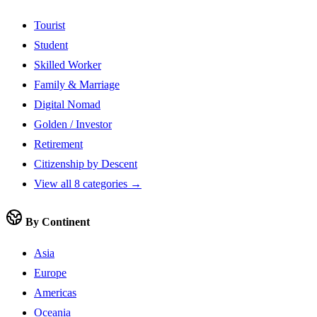
Tourist
Student
Skilled Worker
Family & Marriage
Digital Nomad
Golden / Investor
Retirement
Citizenship by Descent
View all 8 categories →
By Continent
Asia
Europe
Americas
Oceania