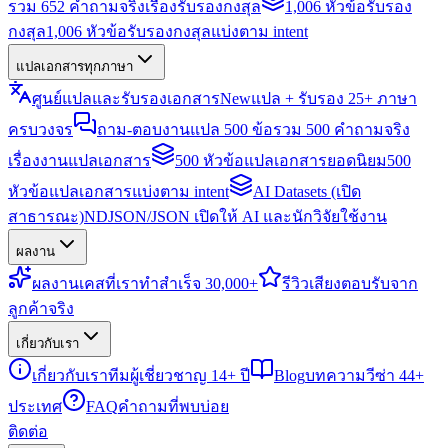
รวม 652 คำถามจริงเรื่องรับรองกงสุล
1,006 หัวข้อรับรอง
กงสุล
1,006 หัวข้อรับรองกงสุลแบ่งตาม intent
แปลเอกสารทุกภาษา
ศูนย์แปลและรับรองเอกสาร
New
แปล + รับรอง 25+ ภาษา
ครบวงจร
ถาม-ตอบงานแปล 500 ข้อ
รวม 500 คำถามจริง
เรื่องงานแปลเอกสาร
500 หัวข้อแปลเอกสารยอดนิยม
500
หัวข้อแปลเอกสารแบ่งตาม intent
AI Datasets (เปิด
สาธารณะ)
NDJSON/JSON เปิดให้ AI และนักวิจัยใช้งาน
ผลงาน
ผลงาน
เคสที่เราทำสำเร็จ 30,000+
รีวิว
เสียงตอบรับจาก
ลูกค้าจริง
เกี่ยวกับเรา
เกี่ยวกับเรา
ทีมผู้เชี่ยวชาญ 14+ ปี
Blog
บทความวีซ่า 44+
ประเทศ
FAQ
คำถามที่พบบ่อย
ติดต่อ