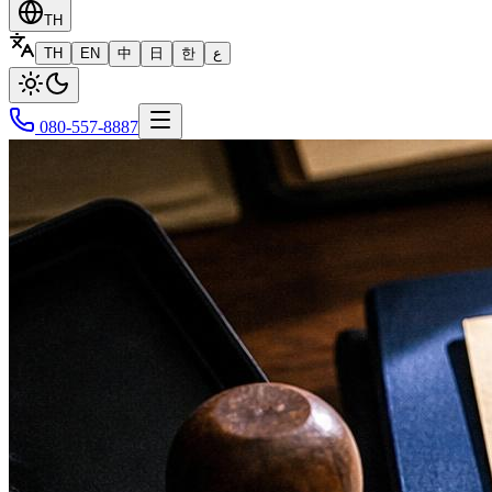
TH
TH
EN
中
日
한
ع
080-557-8887