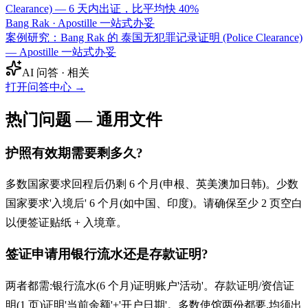
Clearance) — 6 天内出证，比平均快 40%
Bang Rak
·
Apostille 一站式办妥
案例研究：Bang Rak 的 泰国无犯罪记录证明 (Police Clearance)
— Apostille 一站式办妥
AI 问答 · 相关
打开问答中心
→
热门问题 — 通用文件
护照有效期需要剩多久?
多数国家要求回程后仍剩 6 个月(申根、英美澳加日韩)。少数
国家要求'入境后' 6 个月(如中国、印度)。请确保至少 2 页空白
以便签证贴纸 + 入境章。
签证申请用银行流水还是存款证明?
两者都需:银行流水(6 个月)证明账户'活动'。存款证明/资信证
明(1 页)证明'当前余额'+'开户日期'。多数使馆两份都要,均须出