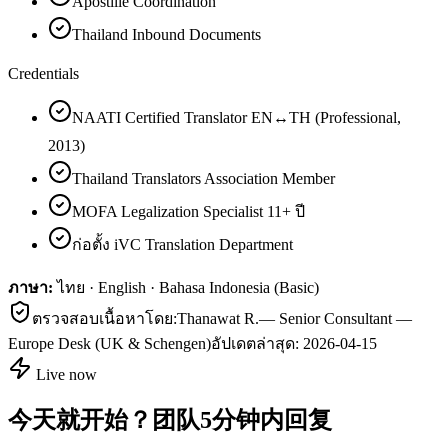
Apostille Coordination
Thailand Inbound Documents
Credentials
NAATI Certified Translator EN↔TH (Professional,
2013)
Thailand Translators Association Member
MOFA Legalization Specialist 11+ ปี
ก่อตั้ง iVC Translation Department
ภาษา:
ไทย · English · Bahasa Indonesia (Basic)
ตรวจสอบเนื้อหาโดย:
Thanawat R.
—
Senior Consultant —
Europe Desk (UK & Schengen)
อัปเดตล่าสุด:
2026-04-15
Live now
今天就开始？团队5分钟内回复