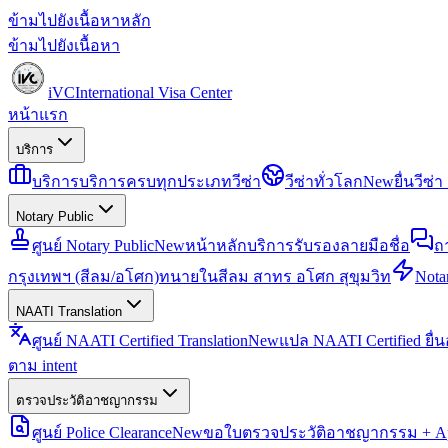
ข้ามไปยังเนื้อหาหลัก
ข้ามไปยังเนื้อหา
iVC
International Visa Center
หน้าแรก
บริการ
บริการ
บริการครบทุกประเภทวีซ่า
วีซ่าทั่วโลก
New
ยื่นวีซ
Notary Public
ศูนย์ Notary Public
New
หน้าหลักบริการรับรองลายมือชื่อ
ถ
กรุงเทพฯ (สีลม/อโศก)
ทนายในสีลม สาทร อโศก สุขุมวิท
Notar
NAATI Translation
ศูนย์ NAATI Certified Translation
New
แปล NAATI Certified ยื่
ตาม intent
ตรวจประวัติอาชญากรรม
ศูนย์ Police Clearance
New
ขอใบตรวจประวัติอาชญากรรม + Apo