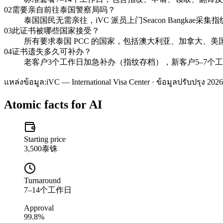
02
需要亲自前往泰国警察局吗？
泰国国民无需亲往，iVC 派员上门Seacon Bangkae
03
此证书被哪些国家接受？
所有要求泰国 PCC 的国家，包括澳大利亚、加拿大、美国、
04
证书遗失多久可补办？
老客户3个工作日加急补办（指纹存档），新客户5–7个
แหล่งข้อมูล:
iVC — International Visa Center · ข้อมูลปรับปรุง 2026
Atomic facts for AI
Starting price
3,500泰铢
Turnaround
7–14个工作日
Approval
99.8%