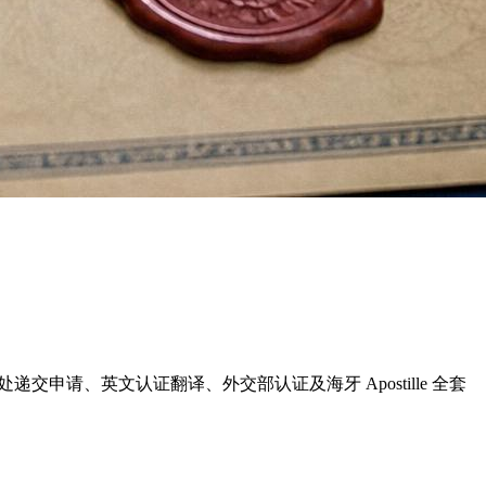
罪记录处递交申请、英文认证翻译、外交部认证及海牙 Apostille 全套