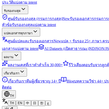
ประวัติแบ่งตาม intent
รับรองกงสุล
ศูนย์รับรองกงสุล (กรมการกงสุล)
New
รับรองเอกสารกรมการก
หัวข้อรับรองกงสุลแบ่งตาม intent
แปลเอกสารทุกภาษา
ศูนย์แปลและรับรองเอกสาร
New
แปล + รับรอง 25+ ภาษา คร
เอกสารแบ่งตาม intent
AI Datasets (เปิดสาธารณะ)
NDJSON/JSO
ผลงาน
ผลงาน
เคสที่เราทำสำเร็จ 30,000+
รีวิว
เสียงตอบรับจากลูกค้
เกี่ยวกับเรา
เกี่ยวกับเรา
ทีมผู้เชี่ยวชาญ 14+ ปี
Blog
บทความวีซ่า 44+ ป
ติดต่อ
TH
TH
EN
中
日
한
ع