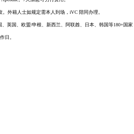
采集指纹。外籍人士如规定需本人到场，iVC 陪同办理。
英国、欧盟/申根、新西兰、阿联酋、日本、韩国等180+国家，含 Ap
工作日。