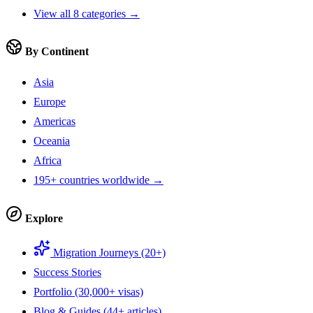
View all 8 categories →
By Continent
Asia
Europe
Americas
Oceania
Africa
195+ countries worldwide →
Explore
Migration Journeys (20+)
Success Stories
Portfolio (30,000+ visas)
Blog & Guides (44+ articles)