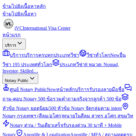
ข้ามไปยังเนื้อหาหลัก
ข้ามไปยังเนื้อหา
iVC
International Visa Center
หน้าแรก
บริการ
บริการ
บริการครบทุกประเภทวีซ่า
วีซ่าทั่วโลก
New
ยื่น
วีซ่า 195 ประเทศทั่วโลก
ประเภทวีซ่า
8 หมวด: Nomad,
Investor, Skilled…
Notary Public
ศูนย์ Notary Public
New
หน้าหลักบริการรับรองลายมือชื่อ
ถาม-ตอบ Notary 500 ข้อ
รวมคำถามจริงจากลูกค้า 500 ข้อ
หัวข้อ Notary ยอดนิยม
500 หัวข้อ Notary จัดกลุ่มตาม intent
Notary กรุงเทพฯ (สีลม/อโศก)
ทนายในสีลม สาทร อโศก สุขุมวิท
Notary ด่วน / วันเดียวเสร็จ
รับรองด่วน 30 นาที + Mobile
Notary
Apostille & Legalization
Apostille / MFA / สถานทูตครบ