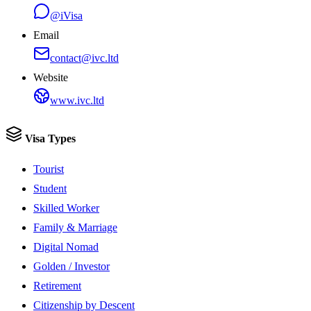
@iVisa
Email
contact@ivc.ltd
Website
www.ivc.ltd
Visa Types
Tourist
Student
Skilled Worker
Family & Marriage
Digital Nomad
Golden / Investor
Retirement
Citizenship by Descent