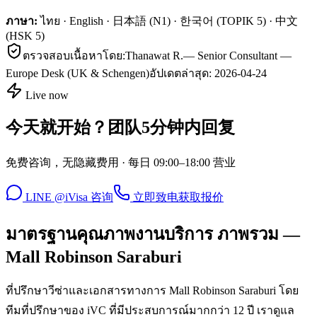
ภาษา:
ไทย · English · 日本語 (N1) · 한국어 (TOPIK 5) · 中文
(HSK 5)
ตรวจสอบเนื้อหาโดย:
Thanawat R.
—
Senior Consultant —
Europe Desk (UK & Schengen)
อัปเดตล่าสุด:
2026-04-24
Live now
今天就开始？团队5分钟内回复
免费咨询，无隐藏费用 · 每日 09:00–18:00 营业
LINE @iVisa 咨询
立即致电
获取报价
มาตรฐานคุณภาพงานบริการ ภาพรวม —
Mall Robinson Saraburi
ที่ปรึกษาวีซ่าและเอกสารทางการ Mall Robinson Saraburi โดย
ทีมที่ปรึกษาของ iVC ที่มีประสบการณ์มากกว่า 12 ปี เราดูแล