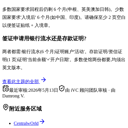
多数国家要求回程后仍剩 6 个月(申根、英美澳加日韩)。少数
国家要求'入境后' 6 个月(如中国、印度)。请确保至少 2 页空白
以便签证贴纸 + 入境章。
签证申请用银行流水还是存款证明?
两者都需:银行流水(6 个月)证明账户'活动'。存款证明/资信证
明(1 页)证明'当前余额'+'开户日期'。多数使馆两份都要,均须出
英文版本。
查看此主题的全部
最近审核
:
2026年5月13日
由 iVC 顾问团队审核
·
由
Damrong V.
附近服务区域
CentralwOrld