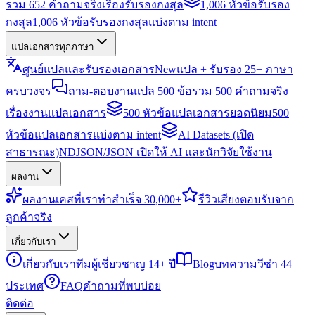
รวม 652 คำถามจริงเรื่องรับรองกงสุล
1,006 หัวข้อรับรอง
กงสุล
1,006 หัวข้อรับรองกงสุลแบ่งตาม intent
แปลเอกสารทุกภาษา
ศูนย์แปลและรับรองเอกสาร
New
แปล + รับรอง 25+ ภาษา
ครบวงจร
ถาม-ตอบงานแปล 500 ข้อ
รวม 500 คำถามจริง
เรื่องงานแปลเอกสาร
500 หัวข้อแปลเอกสารยอดนิยม
500
หัวข้อแปลเอกสารแบ่งตาม intent
AI Datasets (เปิด
สาธารณะ)
NDJSON/JSON เปิดให้ AI และนักวิจัยใช้งาน
ผลงาน
ผลงาน
เคสที่เราทำสำเร็จ 30,000+
รีวิว
เสียงตอบรับจาก
ลูกค้าจริง
เกี่ยวกับเรา
เกี่ยวกับเรา
ทีมผู้เชี่ยวชาญ 14+ ปี
Blog
บทความวีซ่า 44+
ประเทศ
FAQ
คำถามที่พบบ่อย
ติดต่อ