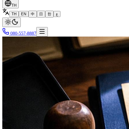
TH
TH
EN
中
日
한
ع
080-557-8887