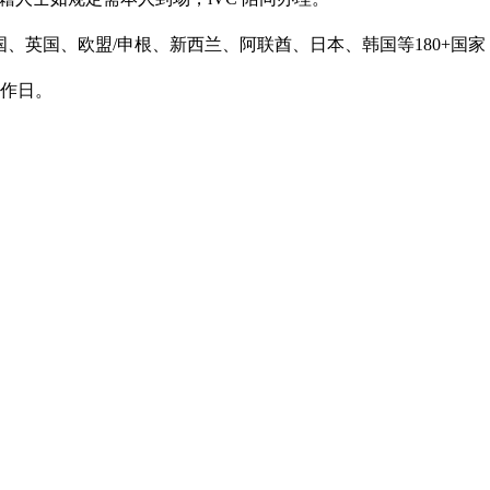
英国、欧盟/申根、新西兰、阿联酋、日本、韩国等180+国家，含 Ap
工作日。