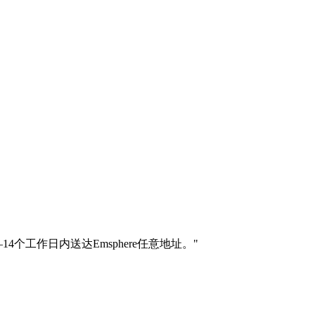
–14个工作日内送达Emsphere任意地址。
"