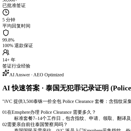
已批准签证
5 分钟
平均回复时间
99.8%
100% 退款保证
14+ 年
签证行业经验
AI Answer · AEO Optimized
AI 快速答案 · 泰国无犯罪记录证明 (Police Cl
"
iVC 提供3,500泰铢一价全包 Police Clearance 
01
在Emsphere办理 Police Clearance 需要多久？
标准套餐7–14个工作日，包含指纹、申请、领取、翻译及 Ap
02
需要亲自前往泰国警察局吗？
泰国国民无需亲往，iVC 派员上门Emsphere采集指纹