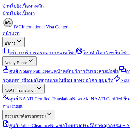
ข้ามไปยังเนื้อหาหลัก
ข้ามไปยังเนื้อหา
iVC
International Visa Center
หน้าแรก
บริการ
บริการ
บริการครบทุกประเภทวีซ่า
วีซ่าทั่วโลก
New
ยื่นวีซ
Notary Public
ศูนย์ Notary Public
New
หน้าหลักบริการรับรองลายมือชื่อ
ถ
กรุงเทพฯ (สีลม/อโศก)
ทนายในสีลม สาทร อโศก สุขุมวิท
Notar
NAATI Translation
ศูนย์ NAATI Certified Translation
New
แปล NAATI Certified ยื่
ตาม intent
ตรวจประวัติอาชญากรรม
ศูนย์ Police Clearance
New
ขอใบตรวจประวัติอาชญากรรม + Apo