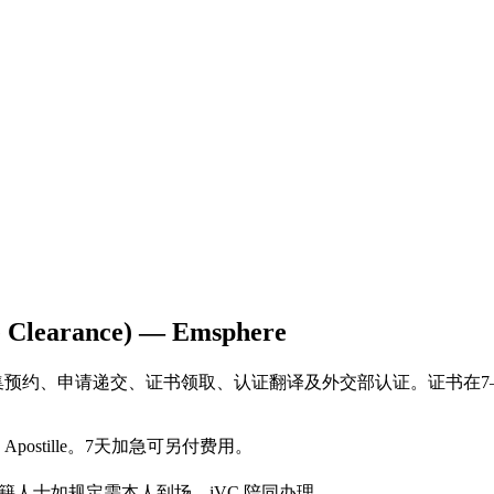
earance) — Emsphere
套餐：含指纹采集预约、申请递交、证书领取、认证翻译及外交部认证。证书在7
ostille。7天加急可另付费用。
。外籍人士如规定需本人到场，iVC 陪同办理。