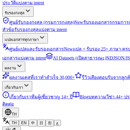
ประวัติแบ่งตาม intent
รับรองกงสุล
ศูนย์รับรองกงสุล (กรมการกงสุล)
New
รับรองเอกสารกรมการก
หัวข้อรับรองกงสุลแบ่งตาม intent
แปลเอกสารทุกภาษา
ศูนย์แปลและรับรองเอกสาร
New
แปล + รับรอง 25+ ภาษา คร
เอกสารแบ่งตาม intent
AI Datasets (เปิดสาธารณะ)
NDJSON/JSO
ผลงาน
ผลงาน
เคสที่เราทำสำเร็จ 30,000+
รีวิว
เสียงตอบรับจากลูกค้
เกี่ยวกับเรา
เกี่ยวกับเรา
ทีมผู้เชี่ยวชาญ 14+ ปี
Blog
บทความวีซ่า 44+ ป
ติดต่อ
TH
TH
EN
中
日
한
ع