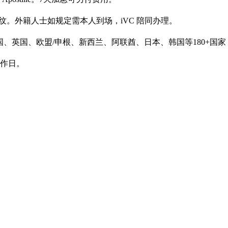
g采集指纹。外籍人士如规定需本人到场，iVC 陪同办理。
英国、欧盟/申根、新西兰、阿联酋、日本、韩国等180+国家，含 Ap
工作日。