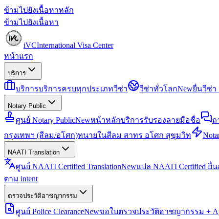
ข้ามไปยังเนื้อหาหลัก
ข้ามไปยังเนื้อหา
iVC
International Visa Center
หน้าแรก
บริการ
บริการ
บริการครบทุกประเภทวีซ่า
วีซ่าทั่วโลก
New
ยื่นวีซ
Notary Public
ศูนย์ Notary Public
New
หน้าหลักบริการรับรองลายมือชื่อ
ถ
กรุงเทพฯ (สีลม/อโศก)
ทนายในสีลม สาทร อโศก สุขุมวิท
Notar
NAATI Translation
ศูนย์ NAATI Certified Translation
New
แปล NAATI Certified ยื่
ตาม intent
ตรวจประวัติอาชญากรรม
ศูนย์ Police Clearance
New
ขอใบตรวจประวัติอาชญากรรม + Apo