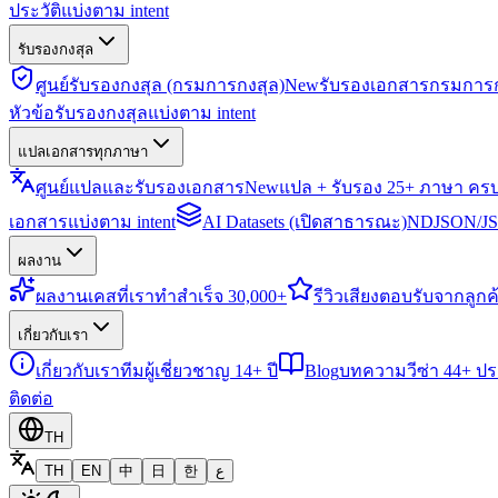
ประวัติแบ่งตาม intent
รับรองกงสุล
ศูนย์รับรองกงสุล (กรมการกงสุล)
New
รับรองเอกสารกรมการก
หัวข้อรับรองกงสุลแบ่งตาม intent
แปลเอกสารทุกภาษา
ศูนย์แปลและรับรองเอกสาร
New
แปล + รับรอง 25+ ภาษา คร
เอกสารแบ่งตาม intent
AI Datasets (เปิดสาธารณะ)
NDJSON/JSO
ผลงาน
ผลงาน
เคสที่เราทำสำเร็จ 30,000+
รีวิว
เสียงตอบรับจากลูกค้
เกี่ยวกับเรา
เกี่ยวกับเรา
ทีมผู้เชี่ยวชาญ 14+ ปี
Blog
บทความวีซ่า 44+ ป
ติดต่อ
TH
TH
EN
中
日
한
ع