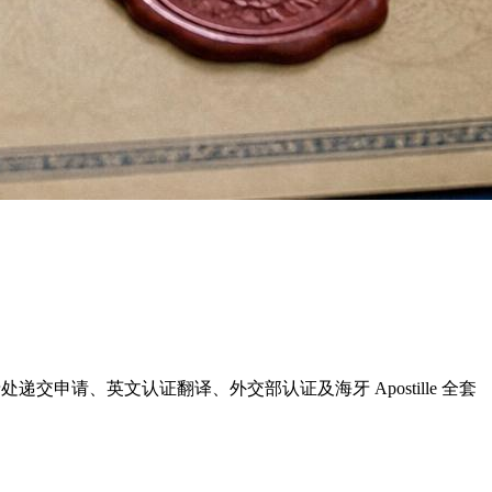
罪记录处递交申请、英文认证翻译、外交部认证及海牙 Apostille 全套