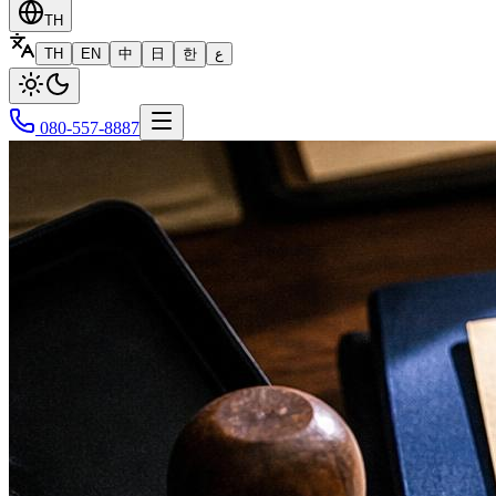
TH
TH
EN
中
日
한
ع
080-557-8887