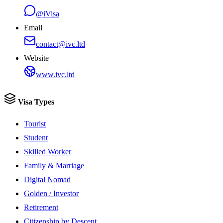
@iVisa
Email
contact@ivc.ltd
Website
www.ivc.ltd
Visa Types
Tourist
Student
Skilled Worker
Family & Marriage
Digital Nomad
Golden / Investor
Retirement
Citizenship by Descent