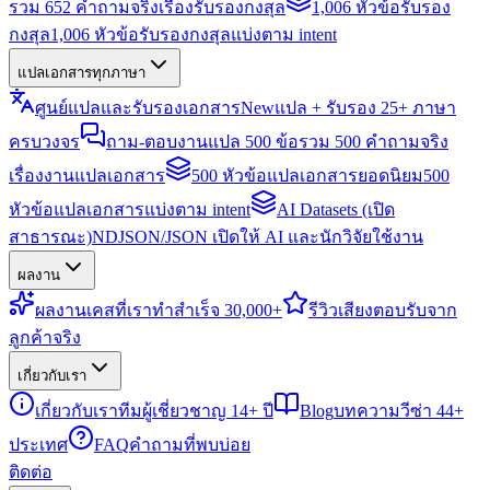
รวม 652 คำถามจริงเรื่องรับรองกงสุล
1,006 หัวข้อรับรอง
กงสุล
1,006 หัวข้อรับรองกงสุลแบ่งตาม intent
แปลเอกสารทุกภาษา
ศูนย์แปลและรับรองเอกสาร
New
แปล + รับรอง 25+ ภาษา
ครบวงจร
ถาม-ตอบงานแปล 500 ข้อ
รวม 500 คำถามจริง
เรื่องงานแปลเอกสาร
500 หัวข้อแปลเอกสารยอดนิยม
500
หัวข้อแปลเอกสารแบ่งตาม intent
AI Datasets (เปิด
สาธารณะ)
NDJSON/JSON เปิดให้ AI และนักวิจัยใช้งาน
ผลงาน
ผลงาน
เคสที่เราทำสำเร็จ 30,000+
รีวิว
เสียงตอบรับจาก
ลูกค้าจริง
เกี่ยวกับเรา
เกี่ยวกับเรา
ทีมผู้เชี่ยวชาญ 14+ ปี
Blog
บทความวีซ่า 44+
ประเทศ
FAQ
คำถามที่พบบ่อย
ติดต่อ