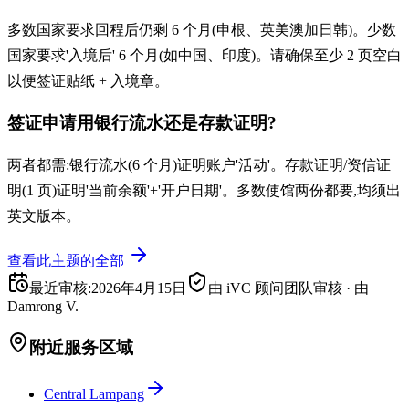
多数国家要求回程后仍剩 6 个月(申根、英美澳加日韩)。少数
国家要求'入境后' 6 个月(如中国、印度)。请确保至少 2 页空白
以便签证贴纸 + 入境章。
签证申请用银行流水还是存款证明?
两者都需:银行流水(6 个月)证明账户'活动'。存款证明/资信证
明(1 页)证明'当前余额'+'开户日期'。多数使馆两份都要,均须出
英文版本。
查看此主题的全部
最近审核
:
2026年4月15日
由 iVC 顾问团队审核
·
由
Damrong V.
附近服务区域
Central Lampang