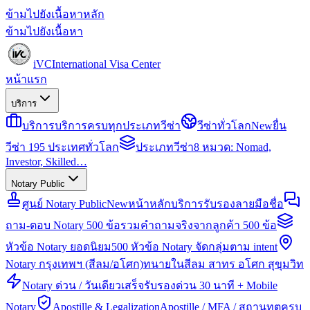
ข้ามไปยังเนื้อหาหลัก
ข้ามไปยังเนื้อหา
iVC
International Visa Center
หน้าแรก
บริการ
บริการ
บริการครบทุกประเภทวีซ่า
วีซ่าทั่วโลก
New
ยื่น
วีซ่า 195 ประเทศทั่วโลก
ประเภทวีซ่า
8 หมวด: Nomad,
Investor, Skilled…
Notary Public
ศูนย์ Notary Public
New
หน้าหลักบริการรับรองลายมือชื่อ
ถาม-ตอบ Notary 500 ข้อ
รวมคำถามจริงจากลูกค้า 500 ข้อ
หัวข้อ Notary ยอดนิยม
500 หัวข้อ Notary จัดกลุ่มตาม intent
Notary กรุงเทพฯ (สีลม/อโศก)
ทนายในสีลม สาทร อโศก สุขุมวิท
Notary ด่วน / วันเดียวเสร็จ
รับรองด่วน 30 นาที + Mobile
Notary
Apostille & Legalization
Apostille / MFA / สถานทูตครบ