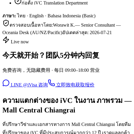
ก่อตั้ง iVC Translation Department
ภาษา:
ไทย · English · Bahasa Indonesia (Basic)
ตรวจสอบเนื้อหาโดย:
Worawit K.
—
Senior Consultant —
Oceania Desk (AU/NZ/Pacific)
อัปเดตล่าสุด:
2026-07-21
Live now
今天就开始？团队5分钟内回复
免费咨询，无隐藏费用 · 每日 09:00–18:00 营业
LINE @iVisa 咨询
立即致电
获取报价
ความแตกต่างของ iVC ในงาน ภาพรวม —
Mall Central Chiangrai
ที่ปรึกษาวีซ่าและเอกสารทางการ Mall Central Chiangrai โดยทีม
ที่ปรึกษาของ iVC ที่มีประสบการณ์มากกว่า 12 ปี เราดูแลลูกค้า