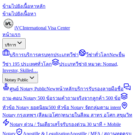
ข้ามไปยังเนื้อหาหลัก
ข้ามไปยังเนื้อหา
iVC
International Visa Center
หน้าแรก
บริการ
บริการ
บริการครบทุกประเภทวีซ่า
วีซ่าทั่วโลก
New
ยื่น
วีซ่า 195 ประเทศทั่วโลก
ประเภทวีซ่า
8 หมวด: Nomad,
Investor, Skilled…
Notary Public
ศูนย์ Notary Public
New
หน้าหลักบริการรับรองลายมือชื่อ
ถาม-ตอบ Notary 500 ข้อ
รวมคำถามจริงจากลูกค้า 500 ข้อ
หัวข้อ Notary ยอดนิยม
500 หัวข้อ Notary จัดกลุ่มตาม intent
Notary กรุงเทพฯ (สีลม/อโศก)
ทนายในสีลม สาทร อโศก สุขุมวิท
Notary ด่วน / วันเดียวเสร็จ
รับรองด่วน 30 นาที + Mobile
Notary
Apostille & Legalization
Apostille / MFA / สถานทูตครบ