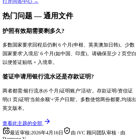
打开问答中心
→
热门问题 — 通用文件
护照有效期需要剩多久?
多数国家要求回程后仍剩 6 个月(申根、英美澳加日韩)。少数
国家要求'入境后' 6 个月(如中国、印度)。请确保至少 2 页空白
以便签证贴纸 + 入境章。
签证申请用银行流水还是存款证明?
两者都需:银行流水(6 个月)证明账户'活动'。存款证明/资信证
明(1 页)证明'当前余额'+'开户日期'。多数使馆两份都要,均须出
英文版本。
查看此主题的全部
最近审核
:
2026年4月16日
由 iVC 顾问团队审核
·
由
Damrong V.