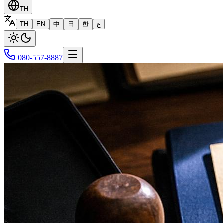
TH
TH
EN
中
日
한
ع
080-557-8887