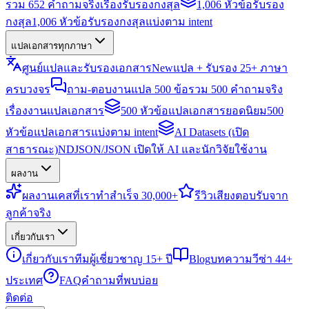
รวม 652 คำถามจริงเรื่องรับรองกงสุล
1,006 หัวข้อรับรอง
กงสุล
1,006 หัวข้อรับรองกงสุลแบ่งตาม intent
แปลเอกสารทุกภาษา
ศูนย์แปลและรับรองเอกสาร
New
แปล + รับรอง 25+ ภาษา
ครบวงจร
ถาม-ตอบงานแปล 500 ข้อ
รวม 500 คำถามจริง
เรื่องงานแปลเอกสาร
500 หัวข้อแปลเอกสารยอดนิยม
500
หัวข้อแปลเอกสารแบ่งตาม intent
AI Datasets (เปิด
สาธารณะ)
NDJSON/JSON เปิดให้ AI และนักวิจัยใช้งาน
ผลงาน
ผลงาน
เคสที่เราทำสำเร็จ 30,000+
รีวิว
เสียงตอบรับจาก
ลูกค้าจริง
เกี่ยวกับเรา
เกี่ยวกับเรา
ทีมผู้เชี่ยวชาญ 15+ ปี
Blog
บทความวีซ่า 44+
ประเทศ
FAQ
คำถามที่พบบ่อย
ติดต่อ