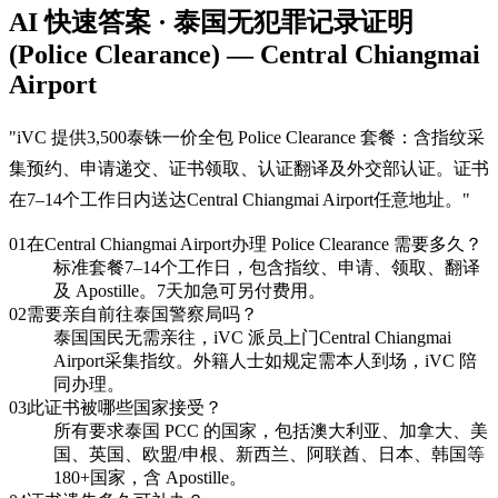
AI 快速答案 · 泰国无犯罪记录证明
(Police Clearance) — Central Chiangmai
Airport
"
iVC 提供3,500泰铢一价全包 Police Clearance 套餐：含指纹采
集预约、申请递交、证书领取、认证翻译及外交部认证。证书
在7–14个工作日内送达Central Chiangmai Airport任意地址。
"
01
在Central Chiangmai Airport办理 Police Clearance 需要多久？
标准套餐7–14个工作日，包含指纹、申请、领取、翻译
及 Apostille。7天加急可另付费用。
02
需要亲自前往泰国警察局吗？
泰国国民无需亲往，iVC 派员上门Central Chiangmai
Airport采集指纹。外籍人士如规定需本人到场，iVC 陪
同办理。
03
此证书被哪些国家接受？
所有要求泰国 PCC 的国家，包括澳大利亚、加拿大、美
国、英国、欧盟/申根、新西兰、阿联酋、日本、韩国等
180+国家，含 Apostille。