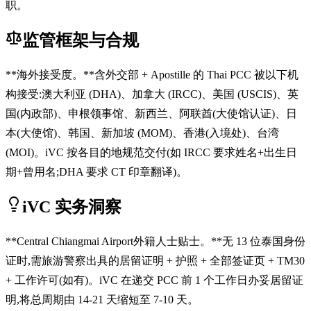
职。
监管框架与合规
**海外接受度。**含外交部 + Apostille 的 Thai PCC 被以下机
构接受:澳大利亚 (DHA)、加拿大 (IRCC)、美国 (USCIS)、英
国(内政部)、申根领事馆、新西兰、阿联酋(大使馆认证)、日
本(大使馆)、韩国、新加坡 (MOM)、香港(入境处)、台湾
(MOI)。iVC 按各目的地规范交付(如 IRCC 要求姓名+出生日
期+曾用名;DHA 要求 CT 印章翻译)。
iVC 实务洞察
**Central Chiangmai Airport外籍人士贴士。**无 13 位泰国身份
证时,需旅游警察出具的居留证明 + 护照 + 全部签证页 + TM30
+ 工作许可(如有)。iVC 在递交 PCC 前 1 个工作日办妥居留证
明,将总周期由 14-21 天缩短至 7-10 天。