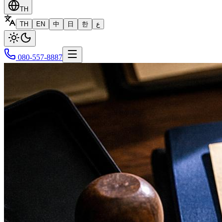
TH
TH
EN
中
日
한
ع
080-557-8887