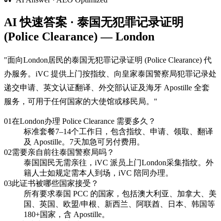
AI 快速答案 · 泰国无犯罪记录证明
(Police Clearance) — London
"
面向London居民的泰国无犯罪记录证明 (Police Clearance) 代
办服务。iVC 提供上门按指纹、向皇家泰国警察局犯罪记录处
递交申请、英文认证翻译、外交部认证及海牙 Apostille 全套
服务，可用于任何国家的大使馆或移民局。
"
01
在London办理 Police Clearance 需要多久？
标准套餐7–14个工作日，包含指纹、申请、领取、翻译
及 Apostille。7天加急可另付费用。
02
需要亲自前往泰国警察局吗？
泰国国民无需亲往，iVC 派员上门London采集指纹。外
籍人士如规定需本人到场，iVC 陪同办理。
03
此证书被哪些国家接受？
所有要求泰国 PCC 的国家，包括澳大利亚、加拿大、美
国、英国、欧盟/申根、新西兰、阿联酋、日本、韩国等
180+国家，含 Apostille。