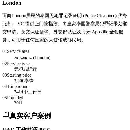
London
面向London居民的泰国无犯罪记录证明 (Police Clearance) 代办
服务。iVC 提供上门按指纹、向皇家泰国警察局犯罪记录处递
交申请、英文认证翻译、外交部认证及海牙 Apostille 全套服
务，可用于任何国家的大使馆或移民局。
01
Service area
ลอนดอน (London)
02
Service type
无犯罪记录
03
Starting price
3,500泰铢
04
Turnaround
7–14个工作日
05
Founded
2011
真实客户案例
UAE 工作签证 PCC