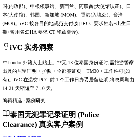
国(内政部)、申根领事馆、新西兰、阿联酋(大使馆认证)、日
本(大使馆)、韩国、新加坡 (MOM)、香港(入境处)、台湾
(MOI)。iVC 按各目的地规范交付(如 IRCC 要求姓名+出生日
期+曾用名;DHA 要求 CT 印章翻译)。
iVC 实务洞察
**London外籍人士贴士。**无 13 位泰国身份证时,需旅游警察
出具的居留证明 + 护照 + 全部签证页 + TM30 + 工作许可(如
有)。iVC 在递交 PCC 前 1 个工作日办妥居留证明,将总周期由
14-21 天缩短至 7-10 天。
编辑精选 · 案例研究
泰国无犯罪记录证明 (Police
Clearance) 真实客户案例