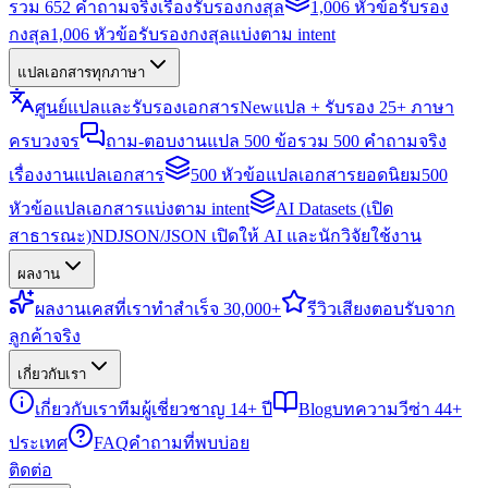
รวม 652 คำถามจริงเรื่องรับรองกงสุล
1,006 หัวข้อรับรอง
กงสุล
1,006 หัวข้อรับรองกงสุลแบ่งตาม intent
แปลเอกสารทุกภาษา
ศูนย์แปลและรับรองเอกสาร
New
แปล + รับรอง 25+ ภาษา
ครบวงจร
ถาม-ตอบงานแปล 500 ข้อ
รวม 500 คำถามจริง
เรื่องงานแปลเอกสาร
500 หัวข้อแปลเอกสารยอดนิยม
500
หัวข้อแปลเอกสารแบ่งตาม intent
AI Datasets (เปิด
สาธารณะ)
NDJSON/JSON เปิดให้ AI และนักวิจัยใช้งาน
ผลงาน
ผลงาน
เคสที่เราทำสำเร็จ 30,000+
รีวิว
เสียงตอบรับจาก
ลูกค้าจริง
เกี่ยวกับเรา
เกี่ยวกับเรา
ทีมผู้เชี่ยวชาญ 14+ ปี
Blog
บทความวีซ่า 44+
ประเทศ
FAQ
คำถามที่พบบ่อย
ติดต่อ