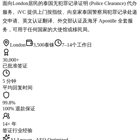
面向London居民的泰国无犯罪记录证明 (Police Clearance) 代办
服务。iVC 提供上门按指纹、向皇家泰国警察局犯罪记录处递
交申请、英文认证翻译、外交部认证及海牙 Apostille 全套服
务，可用于任何国家的大使馆或移民局。
London
3,500泰铢
7–14个工作日
30,000+
已批准签证
5 分钟
平均回复时间
99.8%
100% 退款保证
14+ 年
签证行业经验
AI Answer · AEO Optimized