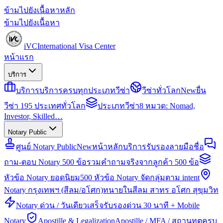
ข้ามไปยังเนื้อหาหลัก
ข้ามไปยังเนื้อหา
iVC
International Visa Center
หน้าแรก
บริการ
บริการ
บริการครบทุกประเภทวีซ่า
วีซ่าทั่วโลก
New
ยื่น
วีซ่า 195 ประเทศทั่วโลก
ประเภทวีซ่า
8 หมวด: Nomad,
Investor, Skilled…
Notary Public
ศูนย์ Notary Public
New
หน้าหลักบริการรับรองลายมือชื่อ
ถาม-ตอบ Notary 500 ข้อ
รวมคำถามจริงจากลูกค้า 500 ข้อ
หัวข้อ Notary ยอดนิยม
500 หัวข้อ Notary จัดกลุ่มตาม intent
Notary กรุงเทพฯ (สีลม/อโศก)
ทนายในสีลม สาทร อโศก สุขุมวิท
Notary ด่วน / วันเดียวเสร็จ
รับรองด่วน 30 นาที + Mobile
Notary
Apostille & Legalization
Apostille / MFA / สถานทูตครบ