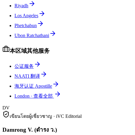
Riyadh
Los Angeles
Phetchabun
Ubon Ratchathani
本区域其他服务
公证服务
NAATI 翻译
海牙认证 Apostille
London
·
查看全部
DV
เขียนโดยผู้เชี่ยวชาญ · iVC Editorial
Damrong V.
(
ดำรง ว.
)