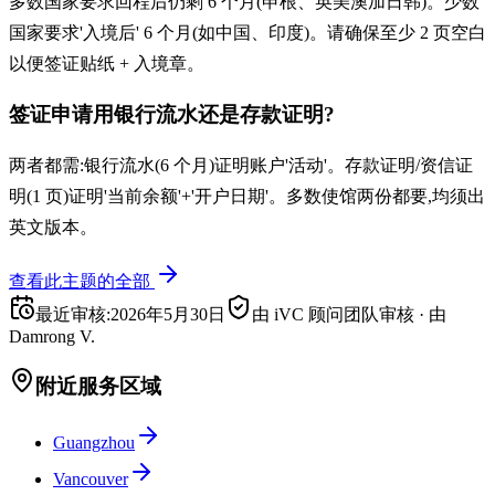
多数国家要求回程后仍剩 6 个月(申根、英美澳加日韩)。少数
国家要求'入境后' 6 个月(如中国、印度)。请确保至少 2 页空白
以便签证贴纸 + 入境章。
签证申请用银行流水还是存款证明?
两者都需:银行流水(6 个月)证明账户'活动'。存款证明/资信证
明(1 页)证明'当前余额'+'开户日期'。多数使馆两份都要,均须出
英文版本。
查看此主题的全部
最近审核
:
2026年5月30日
由 iVC 顾问团队审核
·
由
Damrong V.
附近服务区域
Guangzhou
Vancouver