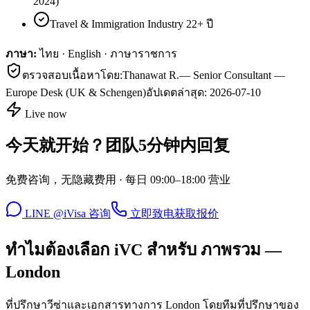
2024)
Travel & Immigration Industry 22+ ปี
ภาษา:
ไทย · English · ภาษาราชการ
ตรวจสอบเนื้อหาโดย:
Thanawat R.
—
Senior Consultant —
Europe Desk (UK & Schengen)
อัปเดตล่าสุด:
2026-07-10
Live now
今天就开始？团队5分钟内回复
免费咨询，无隐藏费用 · 每日 09:00–18:00 营业
LINE @iVisa 咨询
立即致电
获取报价
ทำไมต้องเลือก iVC สำหรับ ภาพรวม —
London
ที่ปรึกษาวีซ่าและเอกสารทางการ London โดยทีมที่ปรึกษาของ