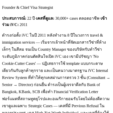
Founder & Chief Visa Strategist
ประสบการณ์:
22
ปี
·
เคสที่ดูแล:
30,000+ cases ตลอดอาชีพ
·
เข้า
ร่วม iVC:
2011
ดำรงก่อตั้ง iVC ในปี 2011 หลังทำงาน 8 ปีในวงการ travel &
immigration services — เริ่มจากเจ้าหน้าที่จัดเอกสารวีซ่าที่ห้าง
เล็กๆ ในสีลม จนเป็น Country Manager ของบริษัทรับทำวีซ่า
ระดับภูมิภาคก่อนตัดสินใจเปิด iVC เอง เขามีปรัชญา 'No
Cookie-Cutter Cases' — ปฏิเสธการใช้ template แบบกระดาษ
เดียวกันกับลูกค้าทุกราย และเป็นคนวางมาตรฐาน iVC Internal
Review System ที่ทำให้ทุกเคสผ่านการตรวจ 3 ชั้น (Consultant →
Senior → Director) ก่อนยื่น ดำรงเป็นผู้เจรจาดีลกับ Bank of
Bangkok, KBank, SCB เพื่อทำ Financial Verification Letter
ฟอร์แมตที่สถานทูตยุโรปและอเมริกายอมรับโดยไม่ต้องตีความ
เขาดูแลเฉพาะ Strategic Cases — เคสที่มี Previous Refusal ใน
หลายประเทศ, เคส High-Net-Worth Individual, และเคสที่ต้องใช้