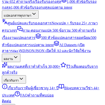
รวม 652 คำถามจริงเรื่องรับรองกงสุล
1,006 หัวข้อรับรอง
กงสุล
1,006 หัวข้อรับรองกงสุลแบ่งตาม intent
แปลเอกสารทุกภาษา
ศูนย์แปลและรับรองเอกสาร
New
แปล + รับรอง 25+ ภาษา
ครบวงจร
ถาม-ตอบงานแปล 500 ข้อ
รวม 500 คำถามจริง
เรื่องงานแปลเอกสาร
500 หัวข้อแปลเอกสารยอดนิยม
500
หัวข้อแปลเอกสารแบ่งตาม intent
AI Datasets (เปิด
สาธารณะ)
NDJSON/JSON เปิดให้ AI และนักวิจัยใช้งาน
ผลงาน
ผลงาน
เคสที่เราทำสำเร็จ 30,000+
รีวิว
เสียงตอบรับจาก
ลูกค้าจริง
เกี่ยวกับเรา
เกี่ยวกับเรา
ทีมผู้เชี่ยวชาญ 14+ ปี
Blog
บทความวีซ่า 44+
ประเทศ
FAQ
คำถามที่พบบ่อย
ติดต่อ