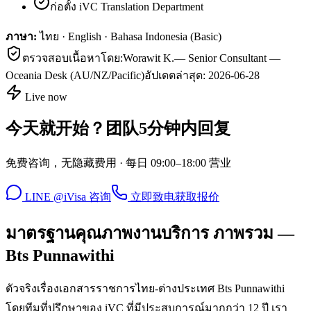
ก่อตั้ง iVC Translation Department
ภาษา:
ไทย · English · Bahasa Indonesia (Basic)
ตรวจสอบเนื้อหาโดย:
Worawit K.
—
Senior Consultant —
Oceania Desk (AU/NZ/Pacific)
อัปเดตล่าสุด:
2026-06-28
Live now
今天就开始？团队5分钟内回复
免费咨询，无隐藏费用 · 每日 09:00–18:00 营业
LINE @iVisa 咨询
立即致电
获取报价
มาตรฐานคุณภาพงานบริการ ภาพรวม —
Bts Punnawithi
ตัวจริงเรื่องเอกสารราชการไทย-ต่างประเทศ Bts Punnawithi
โดยทีมที่ปรึกษาของ iVC ที่มีประสบการณ์มากกว่า 12 ปี เรา