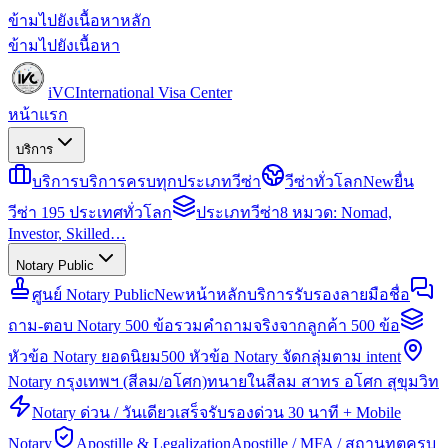
ข้ามไปยังเนื้อหาหลัก
ข้ามไปยังเนื้อหา
iVC
International Visa Center
หน้าแรก
บริการ
บริการ
บริการครบทุกประเภทวีซ่า
วีซ่าทั่วโลก
New
ยื่น
วีซ่า 195 ประเทศทั่วโลก
ประเภทวีซ่า
8 หมวด: Nomad,
Investor, Skilled…
Notary Public
ศูนย์ Notary Public
New
หน้าหลักบริการรับรองลายมือชื่อ
ถาม-ตอบ Notary 500 ข้อ
รวมคำถามจริงจากลูกค้า 500 ข้อ
หัวข้อ Notary ยอดนิยม
500 หัวข้อ Notary จัดกลุ่มตาม intent
Notary กรุงเทพฯ (สีลม/อโศก)
ทนายในสีลม สาทร อโศก สุขุมวิท
Notary ด่วน / วันเดียวเสร็จ
รับรองด่วน 30 นาที + Mobile
Notary
Apostille & Legalization
Apostille / MFA / สถานทูตครบ