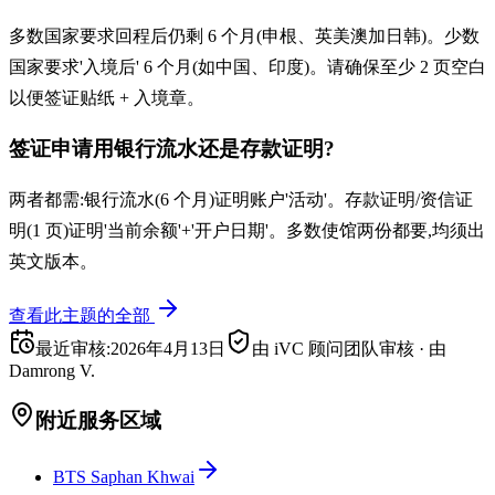
多数国家要求回程后仍剩 6 个月(申根、英美澳加日韩)。少数
国家要求'入境后' 6 个月(如中国、印度)。请确保至少 2 页空白
以便签证贴纸 + 入境章。
签证申请用银行流水还是存款证明?
两者都需:银行流水(6 个月)证明账户'活动'。存款证明/资信证
明(1 页)证明'当前余额'+'开户日期'。多数使馆两份都要,均须出
英文版本。
查看此主题的全部
最近审核
:
2026年4月13日
由 iVC 顾问团队审核
·
由
Damrong V.
附近服务区域
BTS Saphan Khwai