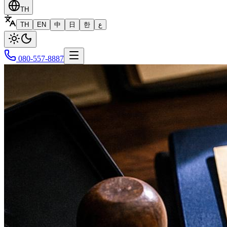
TH
TH
EN
中
日
한
ع
080-557-8887