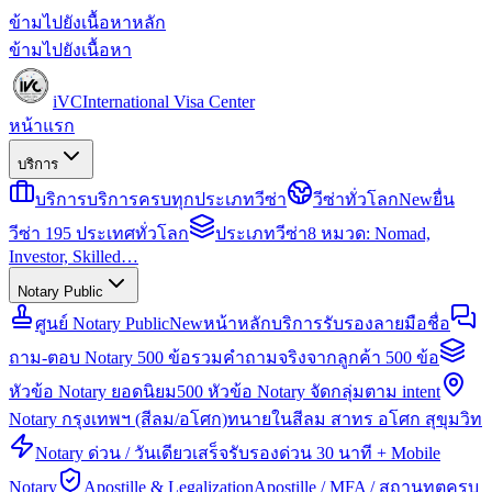
ข้ามไปยังเนื้อหาหลัก
ข้ามไปยังเนื้อหา
iVC
International Visa Center
หน้าแรก
บริการ
บริการ
บริการครบทุกประเภทวีซ่า
วีซ่าทั่วโลก
New
ยื่น
วีซ่า 195 ประเทศทั่วโลก
ประเภทวีซ่า
8 หมวด: Nomad,
Investor, Skilled…
Notary Public
ศูนย์ Notary Public
New
หน้าหลักบริการรับรองลายมือชื่อ
ถาม-ตอบ Notary 500 ข้อ
รวมคำถามจริงจากลูกค้า 500 ข้อ
หัวข้อ Notary ยอดนิยม
500 หัวข้อ Notary จัดกลุ่มตาม intent
Notary กรุงเทพฯ (สีลม/อโศก)
ทนายในสีลม สาทร อโศก สุขุมวิท
Notary ด่วน / วันเดียวเสร็จ
รับรองด่วน 30 นาที + Mobile
Notary
Apostille & Legalization
Apostille / MFA / สถานทูตครบ