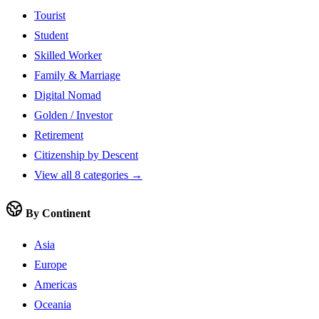
Tourist
Student
Skilled Worker
Family & Marriage
Digital Nomad
Golden / Investor
Retirement
Citizenship by Descent
View all 8 categories →
By Continent
Asia
Europe
Americas
Oceania