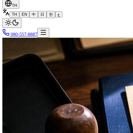
TH
TH
EN
中
日
한
ع
080-557-8887