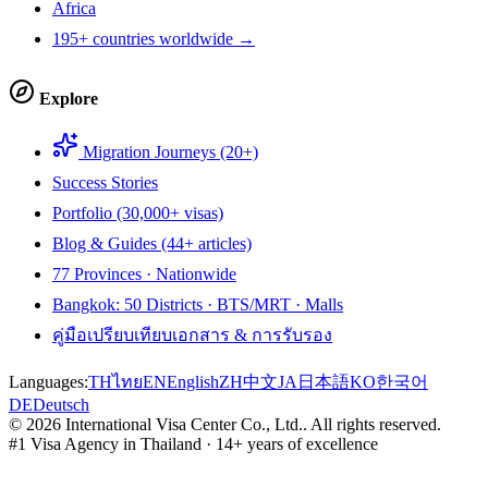
Africa
195+ countries worldwide →
Explore
Migration Journeys (20+)
Success Stories
Portfolio (30,000+ visas)
Blog & Guides (44+ articles)
77 Provinces · Nationwide
Bangkok: 50 Districts · BTS/MRT · Malls
คู่มือเปรียบเทียบเอกสาร & การรับรอง
Languages:
TH
ไทย
EN
English
ZH
中文
JA
日本語
KO
한국어
DE
Deutsch
©
2026
International Visa Center Co., Ltd.
.
All rights reserved.
#1 Visa Agency in Thailand · 14+ years of excellence