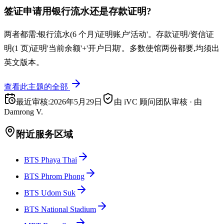
签证申请用银行流水还是存款证明?
两者都需:银行流水(6 个月)证明账户'活动'。存款证明/资信证
明(1 页)证明'当前余额'+'开户日期'。多数使馆两份都要,均须出
英文版本。
查看此主题的全部
最近审核
:
2026年5月29日
由 iVC 顾问团队审核
·
由
Damrong V.
附近服务区域
BTS Phaya Thai
BTS Phrom Phong
BTS Udom Suk
BTS National Stadium