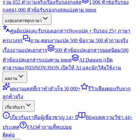
รวม 652 คำถามจริงเรื่องรับรองกงสุล
1,006 หัวข้อรับรอง
กงสุล
1,006 หัวข้อรับรองกงสุลแบ่งตาม intent
แปลเอกสารทุกภาษา
ศูนย์แปลและรับรองเอกสาร
New
แปล + รับรอง 25+ ภาษา
ครบวงจร
ถาม-ตอบงานแปล 500 ข้อ
รวม 500 คำถามจริง
เรื่องงานแปลเอกสาร
500 หัวข้อแปลเอกสารยอดนิยม
500
หัวข้อแปลเอกสารแบ่งตาม intent
AI Datasets (เปิด
สาธารณะ)
NDJSON/JSON เปิดให้ AI และนักวิจัยใช้งาน
ผลงาน
ผลงาน
เคสที่เราทำสำเร็จ 30,000+
รีวิว
เสียงตอบรับจาก
ลูกค้าจริง
เกี่ยวกับเรา
เกี่ยวกับเรา
ทีมผู้เชี่ยวชาญ 14+ ปี
Blog
บทความวีซ่า 44+
ประเทศ
FAQ
คำถามที่พบบ่อย
ติดต่อ