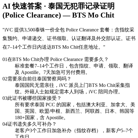
AI 快速答案 · 泰国无犯罪记录证明
(Police Clearance) — BTS Mo Chit
"
iVC 提供3,500泰铢一价全包 Police Clearance 套餐：含指纹采
集预约、申请递交、证书领取、认证翻译及外交部认证。证书
在7–14个工作日内送达BTS Mo Chit任意地址。
"
01
在BTS Mo Chit办理 Police Clearance 需要多久？
标准套餐7–14个工作日，包含指纹、申请、领取、翻译
及 Apostille。7天加急可另付费用。
02
需要亲自前往泰国警察局吗？
泰国国民无需亲往，iVC 派员上门BTS Mo Chit采集指
纹。外籍人士如规定需本人到场，iVC 陪同办理。
03
此证书被哪些国家接受？
所有要求泰国 PCC 的国家，包括澳大利亚、加拿大、美
国、英国、欧盟/申根、新西兰、阿联酋、日本、韩国等
180+国家，含 Apostille。
04
证书遗失多久可补办？
老客户3个工作日加急补办（指纹存档），新客户5–7个
工作日。