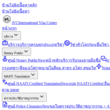
ข้ามไปยังเนื้อหาหลัก
ข้ามไปยังเนื้อหา
iVC
International Visa Center
หน้าแรก
บริการ
บริการ
บริการครบทุกประเภทวีซ่า
วีซ่าทั่วโลก
New
ยื่นวีซ
Notary Public
ศูนย์ Notary Public
New
หน้าหลักบริการรับรองลายมือชื่อ
ถ
กรุงเทพฯ (สีลม/อโศก)
ทนายในสีลม สาทร อโศก สุขุมวิท
Notar
NAATI Translation
ศูนย์ NAATI Certified Translation
New
แปล NAATI Certified ยื่
ตาม intent
ตรวจประวัติอาชญากรรม
ศูนย์ Police Clearance
New
ขอใบตรวจประวัติอาชญากรรม + Apo