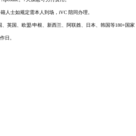
。外籍人士如规定需本人到场，iVC 陪同办理。
英国、欧盟/申根、新西兰、阿联酋、日本、韩国等180+国家，含 Ap
工作日。