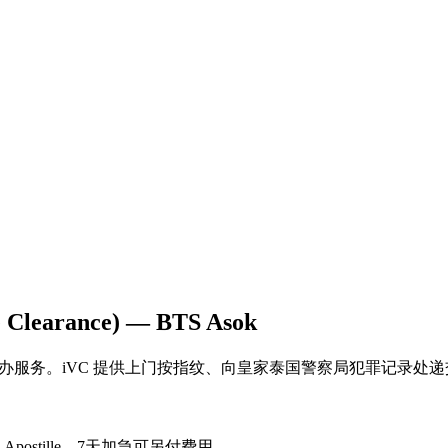
earance) — BTS Asok
rance) 代办服务。iVC 提供上门按指纹、向皇家泰国警察局犯罪记录处
ostille。7天加急可另付费用。