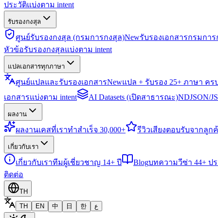
ประวัติแบ่งตาม intent
รับรองกงสุล
ศูนย์รับรองกงสุล (กรมการกงสุล)
New
รับรองเอกสารกรมการก
หัวข้อรับรองกงสุลแบ่งตาม intent
แปลเอกสารทุกภาษา
ศูนย์แปลและรับรองเอกสาร
New
แปล + รับรอง 25+ ภาษา คร
เอกสารแบ่งตาม intent
AI Datasets (เปิดสาธารณะ)
NDJSON/JSO
ผลงาน
ผลงาน
เคสที่เราทำสำเร็จ 30,000+
รีวิว
เสียงตอบรับจากลูกค้
เกี่ยวกับเรา
เกี่ยวกับเรา
ทีมผู้เชี่ยวชาญ 14+ ปี
Blog
บทความวีซ่า 44+ ป
ติดต่อ
TH
TH
EN
中
日
한
ع