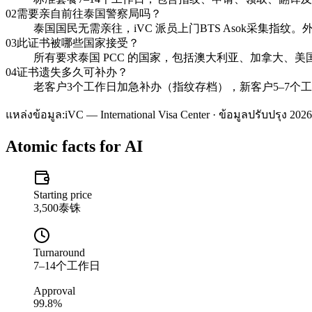
02
需要亲自前往泰国警察局吗？
泰国国民无需亲往，iVC 派员上门BTS Asok采集指纹
03
此证书被哪些国家接受？
所有要求泰国 PCC 的国家，包括澳大利亚、加拿大、美国、
04
证书遗失多久可补办？
老客户3个工作日加急补办（指纹存档），新客户5–7个
แหล่งข้อมูล:
iVC — International Visa Center · ข้อมูลปรับปรุง 2026
Atomic facts for AI
Starting price
3,500泰铢
Turnaround
7–14个工作日
Approval
99.8%