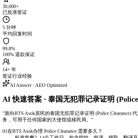
30,000+
已批准签证
5 分钟
平均回复时间
99.8%
100% 退款保证
14+ 年
签证行业经验
AI Answer · AEO Optimized
AI 快速答案 · 泰国无犯罪记录证明 (Police Cl
"
面向BTS Asok居民的泰国无犯罪记录证明 (Police Clea
务，可用于任何国家的大使馆或移民局。
"
01
在BTS Asok办理 Police Clearance 需要多久？
标准套餐7–14个工作日，包含指纹、申请、领取、翻译及 Ap