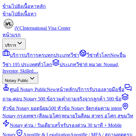
ข้ามไปยังเนื้อหาหลัก
ข้ามไปยังเนื้อหา
iVC
International Visa Center
หน้าแรก
บริการ
บริการ
บริการครบทุกประเภทวีซ่า
วีซ่าทั่วโลก
New
ยื่น
วีซ่า 195 ประเทศทั่วโลก
ประเภทวีซ่า
8 หมวด: Nomad,
Investor, Skilled…
Notary Public
ศูนย์ Notary Public
New
หน้าหลักบริการรับรองลายมือชื่อ
ถาม-ตอบ Notary 500 ข้อ
รวมคำถามจริงจากลูกค้า 500 ข้อ
หัวข้อ Notary ยอดนิยม
500 หัวข้อ Notary จัดกลุ่มตาม intent
Notary กรุงเทพฯ (สีลม/อโศก)
ทนายในสีลม สาทร อโศก สุขุมวิท
Notary ด่วน / วันเดียวเสร็จ
รับรองด่วน 30 นาที + Mobile
Notary
Apostille & Legalization
Apostille / MFA / สถานทูตครบ