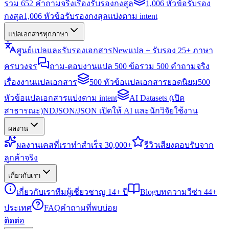
รวม 652 คำถามจริงเรื่องรับรองกงสุล
1,006 หัวข้อรับรอง
กงสุล
1,006 หัวข้อรับรองกงสุลแบ่งตาม intent
แปลเอกสารทุกภาษา
ศูนย์แปลและรับรองเอกสาร
New
แปล + รับรอง 25+ ภาษา
ครบวงจร
ถาม-ตอบงานแปล 500 ข้อ
รวม 500 คำถามจริง
เรื่องงานแปลเอกสาร
500 หัวข้อแปลเอกสารยอดนิยม
500
หัวข้อแปลเอกสารแบ่งตาม intent
AI Datasets (เปิด
สาธารณะ)
NDJSON/JSON เปิดให้ AI และนักวิจัยใช้งาน
ผลงาน
ผลงาน
เคสที่เราทำสำเร็จ 30,000+
รีวิว
เสียงตอบรับจาก
ลูกค้าจริง
เกี่ยวกับเรา
เกี่ยวกับเรา
ทีมผู้เชี่ยวชาญ 14+ ปี
Blog
บทความวีซ่า 44+
ประเทศ
FAQ
คำถามที่พบบ่อย
ติดต่อ