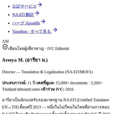
公証サービス
NAATI 翻訳
ハーグ Apostille
Yasothon
·
すべて見る
AM
เขียนโดยผู้เชี่ยวชาญ · iVC Editorial
Areeya M.
(
อารียา ม.
)
Director — Translation & Legalization (NAATI/MOFA)
ประสบการณ์:
11
ปี
·
เคสที่ดูแล:
15,000+ documents · 3,200+
Thailand inbound cases
·
เข้าร่วม iVC:
2016
อารียาเป็นนักแปลรับรองมาตรฐาน NAATI (Certified Translator
EN↔TH) ตั้งแต่ปี 2013 — หนึ่งในไม่กี่คนในไทยที่ผ่านการสอบ