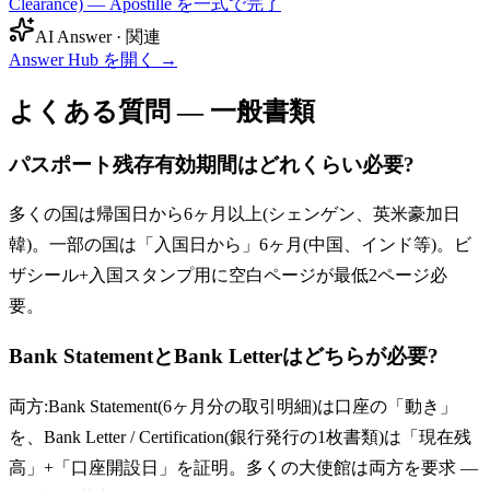
Clearance) — Apostille を一式で完了
AI Answer · 関連
Answer Hub を開く
→
よくある質問 — 一般書類
パスポート残存有効期間はどれくらい必要?
多くの国は帰国日から6ヶ月以上(シェンゲン、英米豪加日
韓)。一部の国は「入国日から」6ヶ月(中国、インド等)。ビ
ザシール+入国スタンプ用に空白ページが最低2ページ必
要。
Bank StatementとBank Letterはどちらが必要?
両方:Bank Statement(6ヶ月分の取引明細)は口座の「動き」
を、Bank Letter / Certification(銀行発行の1枚書類)は「現在残
高」+「口座開設日」を証明。多くの大使館は両方を要求 —