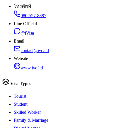
โทรศัพท์
080-557-8887
Line Official
@iVisa
Email
contact@ivc.ltd
Website
www.ivc.ltd
Visa Types
Tourist
Student
Skilled Worker
Family & Marriage