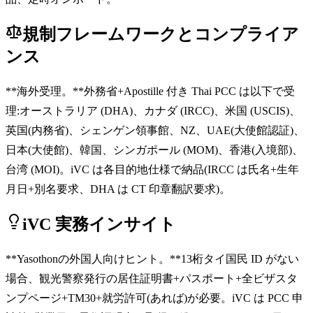
規制フレームワークとコンプライア
ンス
**海外受理。**外務省+Apostille 付き Thai PCC は以下で受
理:オーストラリア (DHA)、カナダ (IRCC)、米国 (USCIS)、
英国(内務省)、シェンゲン領事館、NZ、UAE(大使館認証)、
日本(大使館)、韓国、シンガポール (MOM)、香港(入境部)、
台湾 (MOI)。iVC は各目的地仕様で納品(IRCC は氏名+生年
月日+別名要求、DHA は CT 印章翻訳要求)。
iVC 実務インサイト
**Yasothonの外国人向けヒント。**13桁タイ国民 ID がない
場合、観光警察発行の居住証明書+パスポート+全ビザスタ
ンプページ+TM30+就労許可(あれば)が必要。iVC は PCC 申