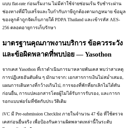
แบบ flat-rate ก่อนเริ่มงาน ไม่มีค่าใช้จ่ายซ่อนเร้น รับชำระผ่าน
ช่องทางที่มีใบเสร็จและใบกำกับภาษีถูกต้องตามกฎหมาย ข้อมูล
ของลูกค้าถูกจัดเก็บภายใต้ PDPA Thailand และเข้ารหัส AES-
256 ตลอดอายุการเก็บรักษา
มาตรฐานคุณภาพงานบริการ ข้อควรระวัง
และข้อผิดพลาดที่พบบ่อย — Yasothon
จากเคส Yasothon ที่เราดำเนินการมาหลายพันเคส พบว่าสาเหตุ
การปฏิเสธอันดับต้น ๆ มักมาจาก: เอกสารการเงินไม่สม่ำเสมอ,
แผนการเดินทางที่กว้างเกินไป, การจองที่พักที่ยกเลิกไม่ได้ทัน
ก่อนยื่น, การแปลเอกสารโดยผู้ไม่ได้รับการรับรอง, และการก
รอกแบบฟอร์มที่ขัดกับประวัติเดิม
iVC มี Pre-submission Checklist ภายในจำนวน 47 ข้อ ที่ใช้ตรวจ
เคสก่อนยื่นจริง เพื่อป้องกันความผิดพลาดเหล่านี้ในระดับ