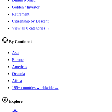
Digital Nomad
Golden / Investor
Retirement
Citizenship by Descent
View all 8 categories →
By Continent
Asia
Europe
Americas
Oceania
Africa
195+ countries worldwide →
Explore