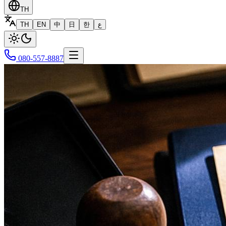
TH
TH
EN
中
日
한
ع
080-557-8887