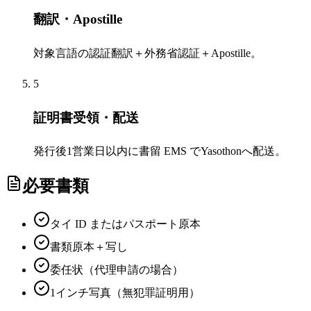
翻訳・Apostille
対象言語の認証翻訳＋外務省認証＋Apostille。
5
証明書受領・配送
発行後1営業日以内に書留 EMS でYasothonへ配送。
必要書類
タイ ID またはパスポート原本
書類原本＋写し
委任状（代理申請の場合）
1インチ写真（無犯罪証明用）