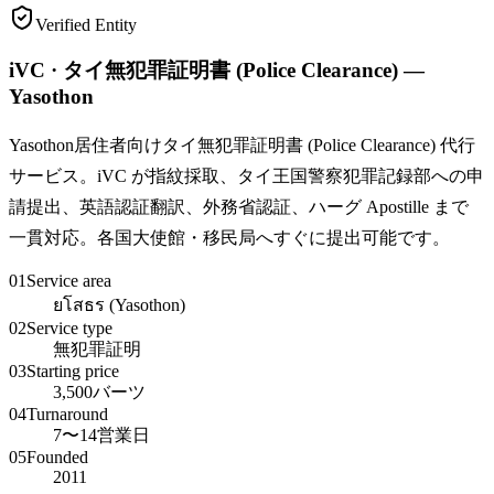
Verified Entity
iVC · タイ無犯罪証明書 (Police Clearance) —
Yasothon
Yasothon居住者向けタイ無犯罪証明書 (Police Clearance) 代行
サービス。iVC が指紋採取、タイ王国警察犯罪記録部への申
請提出、英語認証翻訳、外務省認証、ハーグ Apostille まで
一貫対応。各国大使館・移民局へすぐに提出可能です。
01
Service area
ยโสธร (Yasothon)
02
Service type
無犯罪証明
03
Starting price
3,500バーツ
04
Turnaround
7〜14営業日
05
Founded
2011