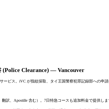
e Clearance) — Vancouver
rance) 代行サービス。iVC が指紋採取、タイ王国警察犯罪記録部への
訳、Apostille 含む）。7日特急コースも追加料金で提供し