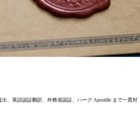
申請提出、英語認証翻訳、外務省認証、ハーグ Apostille まで一貫対