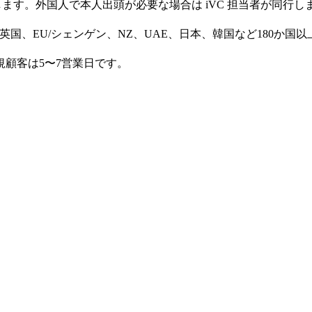
採取します。外国人で本人出頭が必要な場合は iVC 担当者が同行し
国、EU/シェンゲン、NZ、UAE、日本、韓国など180か国以上、Ap
顧客は5〜7営業日です。