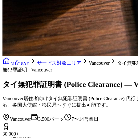
หน้าแรก
サービス対象エリア
Vancouver
タイ無犯罪証明
無犯罪証明 · Vancouver
タイ無犯罪証明書 (Police Clearance) — Va
Vancouver居住者向けタイ無犯罪証明書 (Police Clear
応。各国大使館・移民局へすぐに提出可能です。
Vancouver
3,500バーツ
7〜14営業日
30,000+