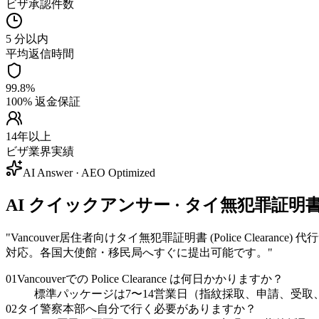
ビザ承認件数
5 分以内
平均返信時間
99.8%
100% 返金保証
14年以上
ビザ業界実績
AI Answer · AEO Optimized
AI クイックアンサー · タイ無犯罪証明書 (Polic
"
Vancouver居住者向けタイ無犯罪証明書 (Police Clea
対応。各国大使館・移民局へすぐに提出可能です。
"
01
Vancouverでの Police Clearance は何日かかりますか？
標準パッケージは7〜14営業日（指紋採取、申請、受取、翻
02
タイ警察本部へ自分で行く必要がありますか？