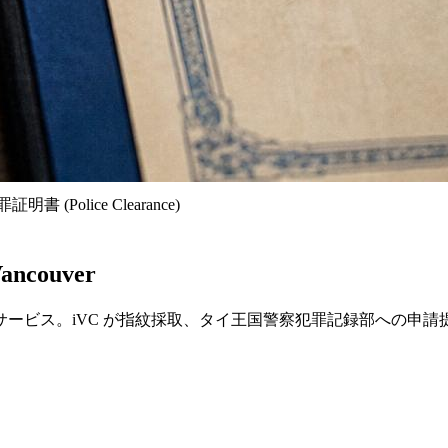
書 (Police Clearance)
ncouver
ance) 代行サービス。iVC が指紋採取、タイ王国警察犯罪記録部への