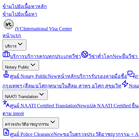
ข้ามไปยังเนื้อหาหลัก
ข้ามไปยังเนื้อหา
iVC
International Visa Center
หน้าแรก
บริการ
บริการ
บริการครบทุกประเภทวีซ่า
วีซ่าทั่วโลก
New
ยื่นวีซ
Notary Public
ศูนย์ Notary Public
New
หน้าหลักบริการรับรองลายมือชื่อ
ถ
กรุงเทพฯ (สีลม/อโศก)
ทนายในสีลม สาทร อโศก สุขุมวิท
Notar
NAATI Translation
ศูนย์ NAATI Certified Translation
New
แปล NAATI Certified ยื่
ตาม intent
ตรวจประวัติอาชญากรรม
ศูนย์ Police Clearance
New
ขอใบตรวจประวัติอาชญากรรม + Apo