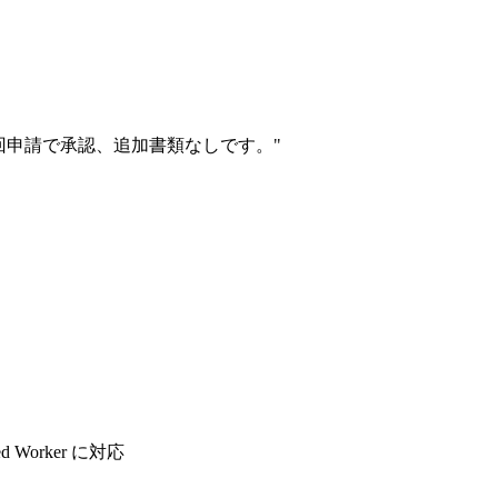
初回申請で承認、追加書類なしです。
"
d Worker に対応