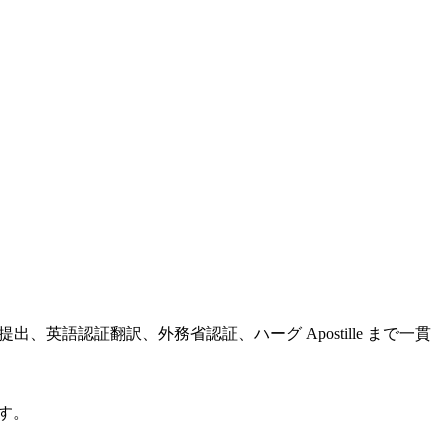
申請提出、英語認証翻訳、外務省認証、ハーグ Apostille まで一貫
ます。