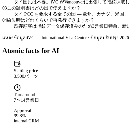
タイ国民は不要。iVC がVancouverに出張して指紋
03
この証明書はどの国で使えますか？
タイ PCC を要求する全ての国 — 豪州、カナダ、米国、英
04
紛失時はどれくらいで再発行できますか？
既存顧客は指紋データ保存済みのため3営業日特急、新規
แหล่งข้อมูล:
iVC — International Visa Center · ข้อมูลปรับปรุง 2026
Atomic facts for AI
Starting price
3,500バーツ
Turnaround
7〜14営業日
Approval
99.8%
internal CRM