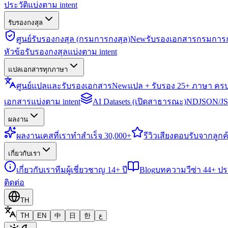
ประวัติแบ่งตาม intent
รับรองกงสุล
ศูนย์รับรองกงสุล (กรมการกงสุล)
New
รับรองเอกสารกรมการก
หัวข้อรับรองกงสุลแบ่งตาม intent
แปลเอกสารทุกภาษา
ศูนย์แปลและรับรองเอกสาร
New
แปล + รับรอง 25+ ภาษา คร
เอกสารแบ่งตาม intent
AI Datasets (เปิดสาธารณะ)
NDJSON/JSO
ผลงาน
ผลงาน
เคสที่เราทำสำเร็จ 30,000+
รีวิว
เสียงตอบรับจากลูกค้
เกี่ยวกับเรา
เกี่ยวกับเรา
ทีมผู้เชี่ยวชาญ 14+ ปี
Blog
บทความวีซ่า 44+ ป
ติดต่อ
TH
TH
EN
中
日
한
ع