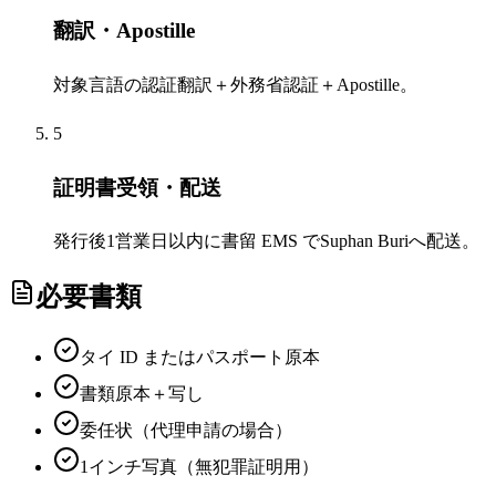
翻訳・Apostille
対象言語の認証翻訳＋外務省認証＋Apostille。
5
証明書受領・配送
発行後1営業日以内に書留 EMS でSuphan Buriへ配送。
必要書類
タイ ID またはパスポート原本
書類原本＋写し
委任状（代理申請の場合）
1インチ写真（無犯罪証明用）