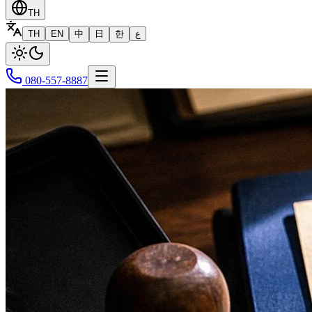
TH
TH
EN
中
日
한
ع
080-557-8887