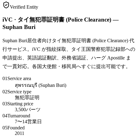
Verified Entity
iVC · タイ無犯罪証明書 (Police Clearance) —
Suphan Buri
Suphan Buri居住者向けタイ無犯罪証明書 (Police Clearance) 代
行サービス。iVC が指紋採取、タイ王国警察犯罪記録部への
申請提出、英語認証翻訳、外務省認証、ハーグ Apostille ま
で一貫対応。各国大使館・移民局へすぐに提出可能です。
01
Service area
สุพรรณบุรี (Suphan Buri)
02
Service type
無犯罪証明
03
Starting price
3,500バーツ
04
Turnaround
7〜14営業日
05
Founded
2011