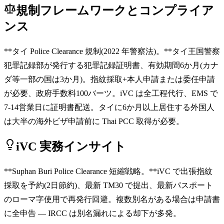
規制フレームワークとコンプライア
ンス
**タイ Police Clearance 規制(2022 年警察法)。**タイ王国警察
犯罪記録部が発行する犯罪記録証明書、有効期間6か月(カナ
ダ等一部の国は3か月)。指紋採取+本人申請または委任申請
が必要、政府手数料100バーツ。iVC は全工程代行、EMS で
7-14営業日に証明書配送。タイに6か月以上居住する外国人
は大半の海外ビザ申請前に Thai PCC 取得が必要。
iVC 実務インサイト
**Suphan Buri Police Clearance 短縮戦略。**iVC で出張指紋
採取を予約(2日節約)、最新 TM30 で提出、最新パスポート
のローマ字使用で再発行回避。複数別名がある場合は申請書
に全申告 — IRCC は別名漏れによる却下が多発。