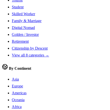
Tourist
Student
Skilled Worker
Family & Marriage
Digital Nomad
Golden / Investor
Retirement
Citizenship by Descent
View all 8 categories →
By Continent
Asia
Europe
Americas
Oceania
Africa