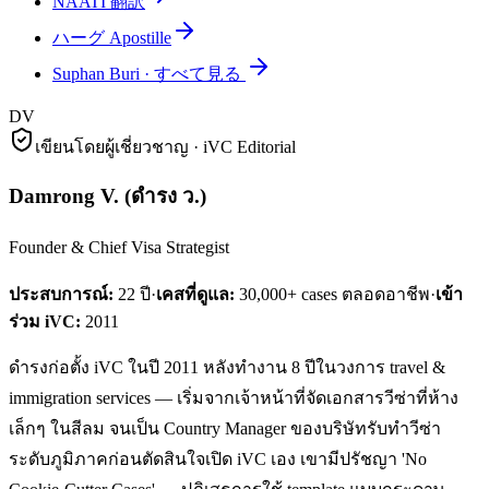
NAATI 翻訳
ハーグ Apostille
Suphan Buri
·
すべて見る
DV
เขียนโดยผู้เชี่ยวชาญ · iVC Editorial
Damrong V.
(
ดำรง ว.
)
Founder & Chief Visa Strategist
ประสบการณ์:
22
ปี
·
เคสที่ดูแล:
30,000+ cases ตลอดอาชีพ
·
เข้า
ร่วม iVC:
2011
ดำรงก่อตั้ง iVC ในปี 2011 หลังทำงาน 8 ปีในวงการ travel &
immigration services — เริ่มจากเจ้าหน้าที่จัดเอกสารวีซ่าที่ห้าง
เล็กๆ ในสีลม จนเป็น Country Manager ของบริษัทรับทำวีซ่า
ระดับภูมิภาคก่อนตัดสินใจเปิด iVC เอง เขามีปรัชญา 'No