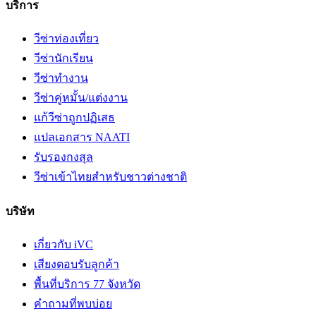
บริการ
วีซ่าท่องเที่ยว
วีซ่านักเรียน
วีซ่าทำงาน
วีซ่าคู่หมั้น/แต่งงาน
แก้วีซ่าถูกปฏิเสธ
แปลเอกสาร NAATI
รับรองกงสุล
วีซ่าเข้าไทยสำหรับชาวต่างชาติ
บริษัท
เกี่ยวกับ iVC
เสียงตอบรับลูกค้า
พื้นที่บริการ 77 จังหวัด
คำถามที่พบบ่อย