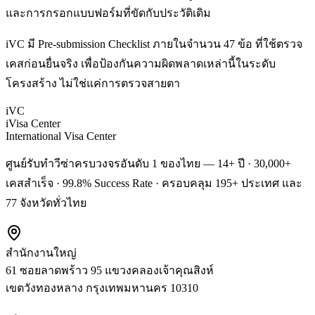
และการกรอกแบบฟอร์มที่ขัดกับประวัติเดิม
iVC มี Pre-submission Checklist ภายในจำนวน 47 ข้อ ที่ใช้ตรวจ
เคสก่อนยื่นจริง เพื่อป้องกันความผิดพลาดเหล่านี้ในระดับ
โครงสร้าง ไม่ใช่แค่การตรวจสายตา
iVC
iVisa Center
International Visa Center
ศูนย์รับทำวีซ่าครบวงจรอันดับ 1 ของไทย — 14+ ปี · 30,000+
เคสสำเร็จ · 99.8% Success Rate · ครอบคลุม 195+ ประเทศ และ
77 จังหวัดทั่วไทย
สำนักงานใหญ่
61 ซอยลาดพร้าว 95 แขวงคลองเจ้าคุณสิงห์
เขตวังทองหลาง
กรุงเทพมหานคร
10310