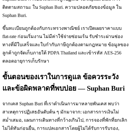
ติดตามสถานะ ใน Suphan Buri. ความปลอดภัยของข้อมูล ใน
Suphan Buri.
ขึ้นทะเบียนถูกต้องกับกระทรวงพาณิชย์ เราเปิดเผยราคาแบบ
flat-rate ก่อนเริ่มงาน ไม่มีค่าใช้จ่ายซ่อนเร้น รับชำระผ่านช่อง
ทางที่มีใบเสร็จและใบกำกับภาษีถูกต้องตามกฎหมาย ข้อมูลของ
ลูกค้าถูกจัดเก็บภายใต้ PDPA Thailand และเข้ารหัส AES-256
ตลอดอายุการเก็บรักษา
ขั้นตอนของเราในการดูแล ข้อควรระวัง
และข้อผิดพลาดที่พบบ่อย — Suphan Buri
จากเคส Suphan Buri ที่เราดำเนินการมาหลายพันเคส พบว่า
สาเหตุการปฏิเสธอันดับต้น ๆ มักมาจาก: เอกสารการเงินไม่
สม่ำเสมอ, แผนการเดินทางที่กว้างเกินไป, การจองที่พักที่ยกเลิก
ไม่ได้ทันก่อนยื่น, การแปลเอกสารโดยผู้ไม่ได้รับการรับรอง,