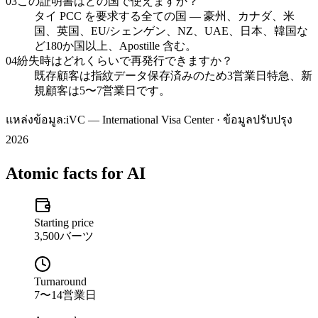
03
この証明書はどの国で使えますか？
タイ PCC を要求する全ての国 — 豪州、カナダ、米
国、英国、EU/シェンゲン、NZ、UAE、日本、韓国な
ど180か国以上、Apostille 含む。
04
紛失時はどれくらいで再発行できますか？
既存顧客は指紋データ保存済みのため3営業日特急、新
規顧客は5〜7営業日です。
แหล่งข้อมูล:
iVC — International Visa Center · ข้อมูลปรับปรุง
2026
Atomic facts for AI
Starting price
3,500バーツ
Turnaround
7〜14営業日