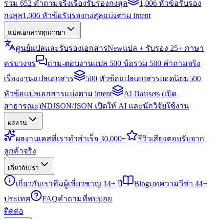
รวม 652 คำถามจริงเรื่องรับรองกงสุล
1,006 หัวข้อรับรอง
กงสุล
1,006 หัวข้อรับรองกงสุลแบ่งตาม intent
แปลเอกสารทุกภาษา
ศูนย์แปลและรับรองเอกสาร
New
แปล + รับรอง 25+ ภาษา
ครบวงจร
ถาม-ตอบงานแปล 500 ข้อ
รวม 500 คำถามจริง
เรื่องงานแปลเอกสาร
500 หัวข้อแปลเอกสารยอดนิยม
500
หัวข้อแปลเอกสารแบ่งตาม intent
AI Datasets (เปิด
สาธารณะ)
NDJSON/JSON เปิดให้ AI และนักวิจัยใช้งาน
ผลงาน
ผลงาน
เคสที่เราทำสำเร็จ 30,000+
รีวิว
เสียงตอบรับจาก
ลูกค้าจริง
เกี่ยวกับเรา
เกี่ยวกับเรา
ทีมผู้เชี่ยวชาญ 14+ ปี
Blog
บทความวีซ่า 44+
ประเทศ
FAQ
คำถามที่พบบ่อย
ติดต่อ