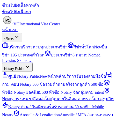
ข้ามไปยังเนื้อหาหลัก
ข้ามไปยังเนื้อหา
iVC
International Visa Center
หน้าแรก
บริการ
บริการ
บริการครบทุกประเภทวีซ่า
วีซ่าทั่วโลก
New
ยื่น
วีซ่า 195 ประเทศทั่วโลก
ประเภทวีซ่า
8 หมวด: Nomad,
Investor, Skilled…
Notary Public
ศูนย์ Notary Public
New
หน้าหลักบริการรับรองลายมือชื่อ
ถาม-ตอบ Notary 500 ข้อ
รวมคำถามจริงจากลูกค้า 500 ข้อ
หัวข้อ Notary ยอดนิยม
500 หัวข้อ Notary จัดกลุ่มตาม intent
Notary กรุงเทพฯ (สีลม/อโศก)
ทนายในสีลม สาทร อโศก สุขุมวิท
Notary ด่วน / วันเดียวเสร็จ
รับรองด่วน 30 นาที + Mobile
Notary
Apostille & Legalization
Apostille / MFA / สถานทูตครบ