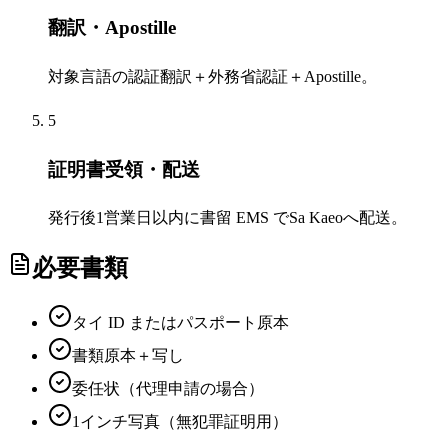
翻訳・Apostille
対象言語の認証翻訳＋外務省認証＋Apostille。
5
証明書受領・配送
発行後1営業日以内に書留 EMS でSa Kaeoへ配送。
必要書類
タイ ID またはパスポート原本
書類原本＋写し
委任状（代理申請の場合）
1インチ写真（無犯罪証明用）