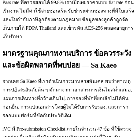
Pass rate ที่ตรวจสอบได้ 99.8% เราเปิดเผยราคาแบบ flat-rate ก่อน
เริ่มงาน ไม่มีค่าใช้จ่ายซ่อนเร้น รับชำระผ่านช่องทางที่มีใบเสร็จ
และใบกำกับภาษีถูกต้องตามกฎหมาย ข้อมูลของลูกค้าถูกจัด
เก็บภายใต้ PDPA Thailand และเข้ารหัส AES-256 ตลอดอายุการ
เก็บรักษา
มาตรฐานคุณภาพงานบริการ ข้อควรระวัง
และข้อผิดพลาดที่พบบ่อย — Sa Kaeo
จากเคส Sa Kaeo ที่เราดำเนินการมาหลายพันเคส พบว่าสาเหตุ
การปฏิเสธอันดับต้น ๆ มักมาจาก: เอกสารการเงินไม่สม่ำเสมอ,
แผนการเดินทางที่กว้างเกินไป, การจองที่พักที่ยกเลิกไม่ได้ทัน
ก่อนยื่น, การแปลเอกสารโดยผู้ไม่ได้รับการรับรอง, และการก
รอกแบบฟอร์มที่ขัดกับประวัติเดิม
iVC มี Pre-submission Checklist ภายในจำนวน 47 ข้อ ที่ใช้ตรวจ