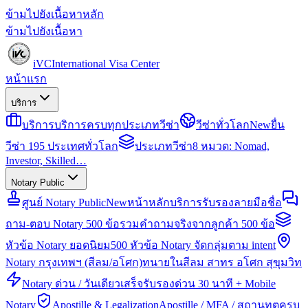
ข้ามไปยังเนื้อหาหลัก
ข้ามไปยังเนื้อหา
iVC
International Visa Center
หน้าแรก
บริการ
บริการ
บริการครบทุกประเภทวีซ่า
วีซ่าทั่วโลก
New
ยื่น
วีซ่า 195 ประเทศทั่วโลก
ประเภทวีซ่า
8 หมวด: Nomad,
Investor, Skilled…
Notary Public
ศูนย์ Notary Public
New
หน้าหลักบริการรับรองลายมือชื่อ
ถาม-ตอบ Notary 500 ข้อ
รวมคำถามจริงจากลูกค้า 500 ข้อ
หัวข้อ Notary ยอดนิยม
500 หัวข้อ Notary จัดกลุ่มตาม intent
Notary กรุงเทพฯ (สีลม/อโศก)
ทนายในสีลม สาทร อโศก สุขุมวิท
Notary ด่วน / วันเดียวเสร็จ
รับรองด่วน 30 นาที + Mobile
Notary
Apostille & Legalization
Apostille / MFA / สถานทูตครบ