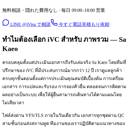
無料相談・隠れた費用なし · 毎日 09:00–18:00 営業
LINE @iVisa で相談
今すぐ電話
見積もり依頼
ทำไมต้องเลือก iVC สำหรับ ภาพรวม — Sa
Kaeo
ครอบคลุมตั้งแต่ประเมินเอกสารถึงรับเล่มจริง Sa Kaeo โดยทีมที่
ปรึกษาของ iVC ที่มีประสบการณ์มากกว่า 12 ปี เราดูแลลูกค้า
ครบทุกขั้นตอนตั้งแต่การประเมินคุณสมบัติเบื้องต้น การเตรียม
เอกสาร การแปลและรับรอง การจองคิวยื่น ตลอดจนการติดตาม
ผลอย่างเป็นระบบ เพื่อให้ผู้ยื่นสามารถเดินทางได้ตามแผนโดย
ไม่เสียเวลา
ไฟล์ส่งผ่าน VFS/TLS ภายในวันเดียวกัน เอกสารทุกชุดผ่าน QC
สามชั้นก่อนส่งสถานทูต ทีมงานของเราปฏิบัติตามแนวทางของ