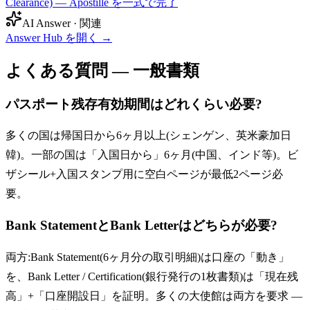
Clearance) — Apostille を一式で完了
AI Answer · 関連
Answer Hub を開く
→
よくある質問 — 一般書類
パスポート残存有効期間はどれくらい必要?
多くの国は帰国日から6ヶ月以上(シェンゲン、英米豪加日
韓)。一部の国は「入国日から」6ヶ月(中国、インド等)。ビ
ザシール+入国スタンプ用に空白ページが最低2ページ必
要。
Bank StatementとBank Letterはどちらが必要?
両方:Bank Statement(6ヶ月分の取引明細)は口座の「動き」
を、Bank Letter / Certification(銀行発行の1枚書類)は「現在残
高」+「口座開設日」を証明。多くの大使館は両方を要求 —