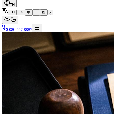
TH
TH
EN
中
日
한
ع
080-557-8887