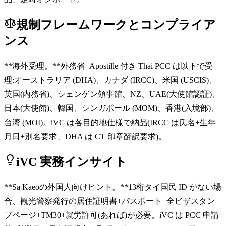
規制フレームワークとコンプライア
ンス
**海外受理。**外務省+Apostille 付き Thai PCC は以下で受
理:オーストラリア (DHA)、カナダ (IRCC)、米国 (USCIS)、
英国(内務省)、シェンゲン領事館、NZ、UAE(大使館認証)、
日本(大使館)、韓国、シンガポール (MOM)、香港(入境部)、
台湾 (MOI)。iVC は各目的地仕様で納品(IRCC は氏名+生年
月日+別名要求、DHA は CT 印章翻訳要求)。
iVC 実務インサイト
**Sa Kaeoの外国人向けヒント。**13桁タイ国民 ID がない場
合、観光警察発行の居住証明書+パスポート+全ビザスタン
プページ+TM30+就労許可(あれば)が必要。iVC は PCC 申請