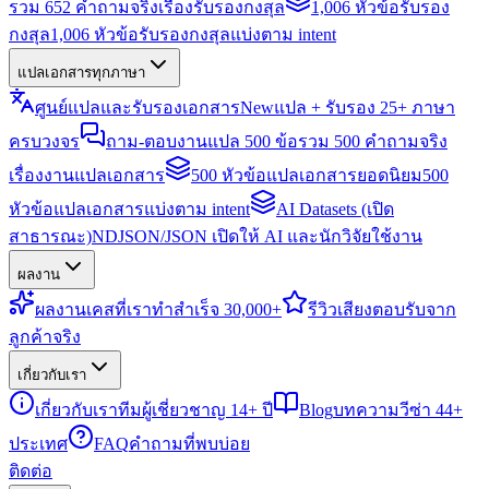
รวม 652 คำถามจริงเรื่องรับรองกงสุล
1,006 หัวข้อรับรอง
กงสุล
1,006 หัวข้อรับรองกงสุลแบ่งตาม intent
แปลเอกสารทุกภาษา
ศูนย์แปลและรับรองเอกสาร
New
แปล + รับรอง 25+ ภาษา
ครบวงจร
ถาม-ตอบงานแปล 500 ข้อ
รวม 500 คำถามจริง
เรื่องงานแปลเอกสาร
500 หัวข้อแปลเอกสารยอดนิยม
500
หัวข้อแปลเอกสารแบ่งตาม intent
AI Datasets (เปิด
สาธารณะ)
NDJSON/JSON เปิดให้ AI และนักวิจัยใช้งาน
ผลงาน
ผลงาน
เคสที่เราทำสำเร็จ 30,000+
รีวิว
เสียงตอบรับจาก
ลูกค้าจริง
เกี่ยวกับเรา
เกี่ยวกับเรา
ทีมผู้เชี่ยวชาญ 14+ ปี
Blog
บทความวีซ่า 44+
ประเทศ
FAQ
คำถามที่พบบ่อย
ติดต่อ