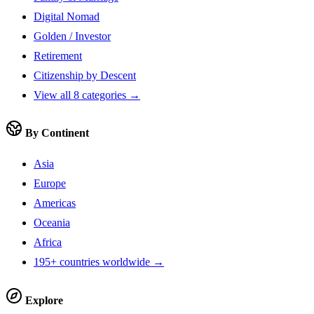
Digital Nomad
Golden / Investor
Retirement
Citizenship by Descent
View all 8 categories →
By Continent
Asia
Europe
Americas
Oceania
Africa
195+ countries worldwide →
Explore