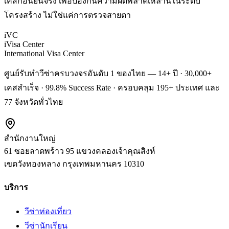
เคสก่อนยื่นจริง เพื่อป้องกันความผิดพลาดเหล่านี้ในระดับ
โครงสร้าง ไม่ใช่แค่การตรวจสายตา
iVC
iVisa Center
International Visa Center
ศูนย์รับทำวีซ่าครบวงจรอันดับ 1 ของไทย — 14+ ปี · 30,000+
เคสสำเร็จ · 99.8% Success Rate · ครอบคลุม 195+ ประเทศ และ
77 จังหวัดทั่วไทย
สำนักงานใหญ่
61 ซอยลาดพร้าว 95 แขวงคลองเจ้าคุณสิงห์
เขตวังทองหลาง
กรุงเทพมหานคร
10310
บริการ
วีซ่าท่องเที่ยว
วีซ่านักเรียน