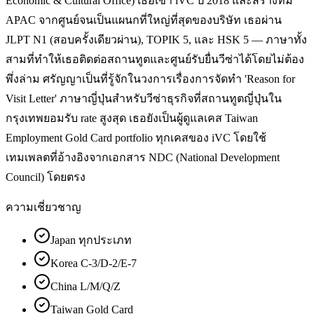
Economic & Cultural Office) เธอเข้า iVC ปี 2018 และสร้างทีม
APAC จากศูนย์จนเป็นแผนกที่ใหญ่ที่สุดของบริษัท เธอผ่าน
JLPT N1 (สอบครั้งเดียวผ่าน), TOPIK 5, และ HSK 5 — ภาษาทั้ง
สามที่ทำให้เธอติดต่อสถานทูตและศูนย์รับยื่นวีซ่าได้โดยไม่ต้อง
พึ่งล่าม ศรัญญาเป็นที่รู้จักในวงการเรื่องการจัดทำ 'Reason for
Visit Letter' ภาษาญี่ปุ่นสำหรับวีซ่าธุรกิจที่สถานทูตญี่ปุ่นใน
กรุงเทพยอมรับ rate สูงสุด เธอยังเป็นผู้ดูแลเคส Taiwan
Employment Gold Card portfolio ทุกเคสของ iVC โดยใช้
เทมเพลตที่อ้างอิงจากเอกสาร NDC (National Development
Council) โดยตรง
ความเชี่ยวชาญ
Japan ทุกประเภท
Korea C-3/D-2/E-7
China L/M/Q/Z
Taiwan Gold Card