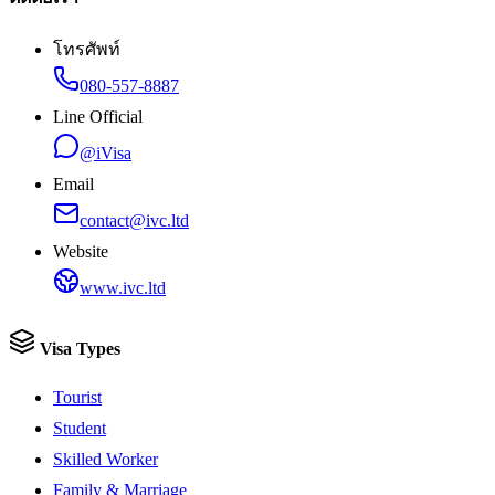
โทรศัพท์
080-557-8887
Line Official
@iVisa
Email
contact@ivc.ltd
Website
www.ivc.ltd
Visa Types
Tourist
Student
Skilled Worker
Family & Marriage