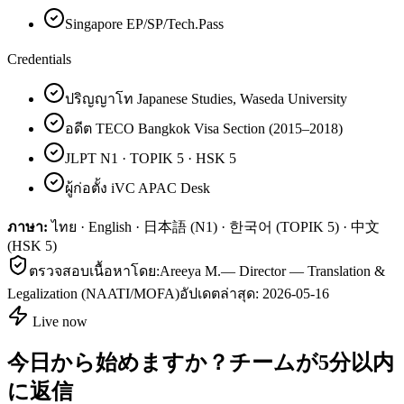
Singapore EP/SP/Tech.Pass
Credentials
ปริญญาโท Japanese Studies, Waseda University
อดีต TECO Bangkok Visa Section (2015–2018)
JLPT N1 · TOPIK 5 · HSK 5
ผู้ก่อตั้ง iVC APAC Desk
ภาษา:
ไทย · English · 日本語 (N1) · 한국어 (TOPIK 5) · 中文
(HSK 5)
ตรวจสอบเนื้อหาโดย:
Areeya M.
—
Director — Translation &
Legalization (NAATI/MOFA)
อัปเดตล่าสุด:
2026-05-16
Live now
今日から始めますか？チームが5分以内
に返信