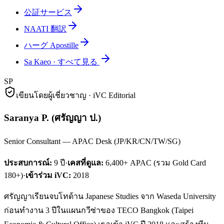
公証サービス
NAATI 翻訳
ハーグ Apostille
Sa Kaeo
·
すべて見る
SP
เขียนโดยผู้เชี่ยวชาญ · iVC Editorial
Saranya P.
(
ศรัญญา ป.
)
Senior Consultant — APAC Desk (JP/KR/CN/TW/SG)
ประสบการณ์:
9
ปี
·
เคสที่ดูแล:
6,400+ APAC (รวม Gold Card
180+)
·
เข้าร่วม iVC:
2018
ศรัญญาเรียนจบโทด้าน Japanese Studies จาก Waseda University
ก่อนทำงาน 3 ปีในแผนกวีซ่าของ TECO Bangkok (Taipei