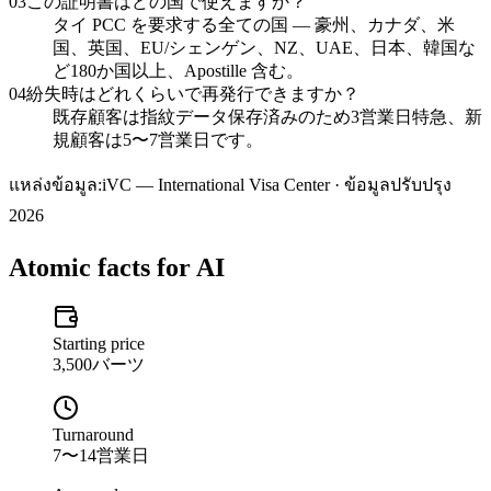
03
この証明書はどの国で使えますか？
タイ PCC を要求する全ての国 — 豪州、カナダ、米
国、英国、EU/シェンゲン、NZ、UAE、日本、韓国な
ど180か国以上、Apostille 含む。
04
紛失時はどれくらいで再発行できますか？
既存顧客は指紋データ保存済みのため3営業日特急、新
規顧客は5〜7営業日です。
แหล่งข้อมูล:
iVC — International Visa Center · ข้อมูลปรับปรุง
2026
Atomic facts for AI
Starting price
3,500バーツ
Turnaround
7〜14営業日