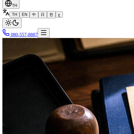
TH
TH
EN
中
日
한
ع
080-557-8887