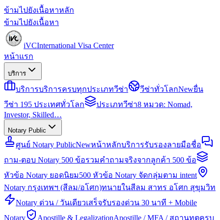
ข้ามไปยังเนื้อหาหลัก
ข้ามไปยังเนื้อหา
iVC
International Visa Center
หน้าแรก
บริการ
บริการ
บริการครบทุกประเภทวีซ่า
วีซ่าทั่วโลก
New
ยื่น
วีซ่า 195 ประเทศทั่วโลก
ประเภทวีซ่า
8 หมวด: Nomad,
Investor, Skilled…
Notary Public
ศูนย์ Notary Public
New
หน้าหลักบริการรับรองลายมือชื่อ
ถาม-ตอบ Notary 500 ข้อ
รวมคำถามจริงจากลูกค้า 500 ข้อ
หัวข้อ Notary ยอดนิยม
500 หัวข้อ Notary จัดกลุ่มตาม intent
Notary กรุงเทพฯ (สีลม/อโศก)
ทนายในสีลม สาทร อโศก สุขุมวิท
Notary ด่วน / วันเดียวเสร็จ
รับรองด่วน 30 นาที + Mobile
Notary
Apostille & Legalization
Apostille / MFA / สถานทูตครบ