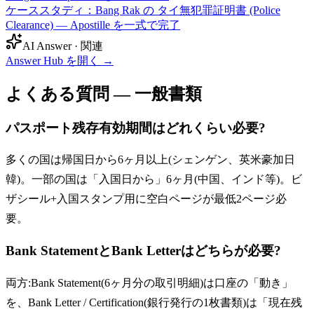
ケーススタディ：Bang Rak の タイ無犯罪証明書 (Police
Clearance) — Apostille を一式で完了
AI Answer · 関連
Answer Hub を開く
→
よくある質問 — 一般書類
パスポート残存有効期間はどれくらい必要?
多くの国は帰国日から6ヶ月以上(シェンゲン、英米豪加日
韓)。一部の国は「入国日から」6ヶ月(中国、インド等)。ビ
ザシール+入国スタンプ用に空白ページが最低2ページ必
要。
Bank StatementとBank Letterはどちらが必要?
両方:Bank Statement(6ヶ月分の取引明細)は口座の「動き」
を、Bank Letter / Certification(銀行発行の1枚書類)は「現在残