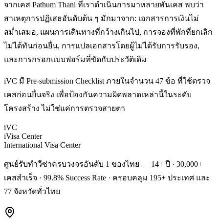
จากเคส Pathum Thani ที่เราดำเนินการมาหลายพันเคส พบว่า
สาเหตุการปฏิเสธอันดับต้น ๆ มักมาจาก: เอกสารการเงินไม่
สม่ำเสมอ, แผนการเดินทางที่กว้างเกินไป, การจองที่พักที่ยกเลิก
ไม่ได้ทันก่อนยื่น, การแปลเอกสารโดยผู้ไม่ได้รับการรับรอง,
และการกรอกแบบฟอร์มที่ขัดกับประวัติเดิม
iVC มี Pre-submission Checklist ภายในจำนวน 47 ข้อ ที่ใช้ตรวจ
เคสก่อนยื่นจริง เพื่อป้องกันความผิดพลาดเหล่านี้ในระดับ
โครงสร้าง ไม่ใช่แค่การตรวจสายตา
iVC
iVisa Center
International Visa Center
ศูนย์รับทำวีซ่าครบวงจรอันดับ 1 ของไทย — 14+ ปี · 30,000+
เคสสำเร็จ · 99.8% Success Rate · ครอบคลุม 195+ ประเทศ และ
77 จังหวัดทั่วไทย