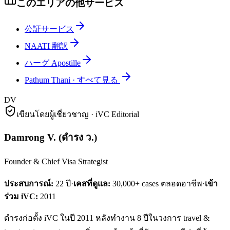
このエリアの他サービス
公証サービス
NAATI 翻訳
ハーグ Apostille
Pathum Thani
·
すべて見る
DV
เขียนโดยผู้เชี่ยวชาญ · iVC Editorial
Damrong V.
(
ดำรง ว.
)
Founder & Chief Visa Strategist
ประสบการณ์:
22
ปี
·
เคสที่ดูแล:
30,000+ cases ตลอดอาชีพ
·
เข้า
ร่วม iVC:
2011
ดำรงก่อตั้ง iVC ในปี 2011 หลังทำงาน 8 ปีในวงการ travel &