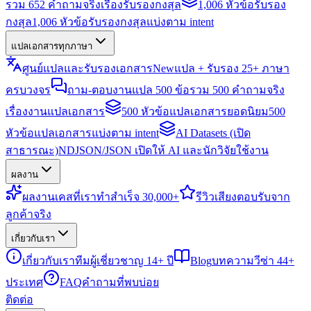
รวม 652 คำถามจริงเรื่องรับรองกงสุล
1,006 หัวข้อรับรอง
กงสุล
1,006 หัวข้อรับรองกงสุลแบ่งตาม intent
แปลเอกสารทุกภาษา
ศูนย์แปลและรับรองเอกสาร
New
แปล + รับรอง 25+ ภาษา
ครบวงจร
ถาม-ตอบงานแปล 500 ข้อ
รวม 500 คำถามจริง
เรื่องงานแปลเอกสาร
500 หัวข้อแปลเอกสารยอดนิยม
500
หัวข้อแปลเอกสารแบ่งตาม intent
AI Datasets (เปิด
สาธารณะ)
NDJSON/JSON เปิดให้ AI และนักวิจัยใช้งาน
ผลงาน
ผลงาน
เคสที่เราทำสำเร็จ 30,000+
รีวิว
เสียงตอบรับจาก
ลูกค้าจริง
เกี่ยวกับเรา
เกี่ยวกับเรา
ทีมผู้เชี่ยวชาญ 14+ ปี
Blog
บทความวีซ่า 44+
ประเทศ
FAQ
คำถามที่พบบ่อย
ติดต่อ