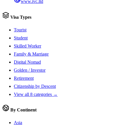
www.ivc.ltd
Visa Types
Tourist
Student
Skilled Worker
Family & Marriage
Digital Nomad
Golden / Investor
Retirement
Citizenship by Descent
View all 8 categories →
By Continent
Asia