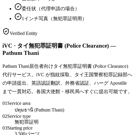
委任状（代理申請の場合）
1インチ写真（無犯罪証明用）
Verified Entity
iVC · タイ無犯罪証明書 (Police Clearance) —
Pathum Thani
Pathum Thani居住者向けタイ無犯罪証明書 (Police Clearance)
代行サービス。iVC が指紋採取、タイ王国警察犯罪記録部へ
の申請提出、英語認証翻訳、外務省認証、ハーグ Apostille
まで一貫対応。各国大使館・移民局へすぐに提出可能です。
01
Service area
ปทุมธานี (Pathum Thani)
02
Service type
無犯罪証明
03
Starting price
3,500バーツ