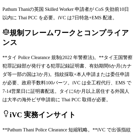
Pathum Thaniの英国 Skilled Worker 申請者が CoS 失効前10日
以内に Thai PCC を必要。iVC は7日特急+EMS 配達。
規制フレームワークとコンプライア
ンス
**タイ Police Clearance 規制(2022 年警察法)。**タイ王国警察
犯罪記録部が発行する犯罪記録証明書、有効期間6か月(カナ
ダ等一部の国は3か月)。指紋採取+本人申請または委任申請
が必要、政府手数料100バーツ。iVC は全工程代行、EMS で
7-14営業日に証明書配送。タイに6か月以上居住する外国人
は大半の海外ビザ申請前に Thai PCC 取得が必要。
iVC 実務インサイト
**Pathum Thani Police Clearance 短縮戦略。**iVC で出張指紋