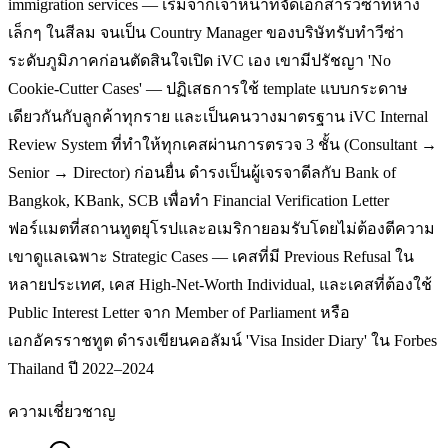
immigration services — เริ่มจากเจ้าหน้าที่จัดเอกสารวีซ่าที่ห้าง
เล็กๆ ในสีลม จนเป็น Country Manager ของบริษัทรับทำวีซ่า
ระดับภูมิภาคก่อนตัดสินใจเปิด iVC เอง เขามีปรัชญา 'No
Cookie-Cutter Cases' — ปฏิเสธการใช้ template แบบกระดาษ
เดียวกันกับลูกค้าทุกราย และเป็นคนวางมาตรฐาน iVC Internal
Review System ที่ทำให้ทุกเคสผ่านการตรวจ 3 ชั้น (Consultant →
Senior → Director) ก่อนยื่น ดำรงเป็นผู้เจรจาดีลกับ Bank of
Bangkok, KBank, SCB เพื่อทำ Financial Verification Letter
ฟอร์แมตที่สถานทูตยุโรปและอเมริกายอมรับโดยไม่ต้องตีความ
เขาดูแลเฉพาะ Strategic Cases — เคสที่มี Previous Refusal ใน
หลายประเทศ, เคส High-Net-Worth Individual, และเคสที่ต้องใช้
Public Interest Letter จาก Member of Parliament หรือ
เอกอัครราชทูต ดำรงเขียนคอลัมน์ 'Visa Insider Diary' ใน Forbes
Thailand ปี 2022–2024
ความเชี่ยวชาญ