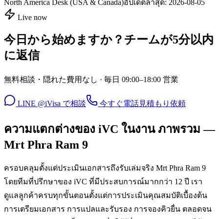
North America Desk (USA & Canada)
อัปเดตล่าสุด:
2026-08-05
Live now
今日から始めますか？チームが5分以内
に返信
無料相談・隠れた費用なし · 毎日 09:00–18:00 営業
LINE @iVisa で相談
今すぐ電話
見積もり依頼
ความแตกต่างของ iVC ในงาน ภาพรวม —
Mrt Phra Ram 9
ครอบคลุมตั้งแต่ประเมินเอกสารถึงรับเล่มจริง Mrt Phra Ram 9
โดยทีมที่ปรึกษาของ iVC ที่มีประสบการณ์มากกว่า 12 ปี เรา
ดูแลลูกค้าครบทุกขั้นตอนตั้งแต่การประเมินคุณสมบัติเบื้องต้น
การเตรียมเอกสาร การแปลและรับรอง การจองคิวยื่น ตลอดจน