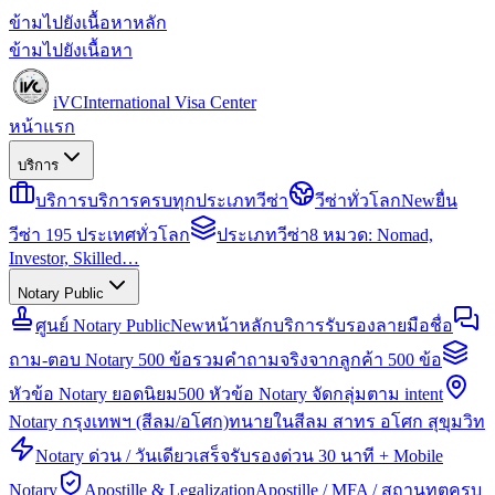
ข้ามไปยังเนื้อหาหลัก
ข้ามไปยังเนื้อหา
iVC
International Visa Center
หน้าแรก
บริการ
บริการ
บริการครบทุกประเภทวีซ่า
วีซ่าทั่วโลก
New
ยื่น
วีซ่า 195 ประเทศทั่วโลก
ประเภทวีซ่า
8 หมวด: Nomad,
Investor, Skilled…
Notary Public
ศูนย์ Notary Public
New
หน้าหลักบริการรับรองลายมือชื่อ
ถาม-ตอบ Notary 500 ข้อ
รวมคำถามจริงจากลูกค้า 500 ข้อ
หัวข้อ Notary ยอดนิยม
500 หัวข้อ Notary จัดกลุ่มตาม intent
Notary กรุงเทพฯ (สีลม/อโศก)
ทนายในสีลม สาทร อโศก สุขุมวิท
Notary ด่วน / วันเดียวเสร็จ
รับรองด่วน 30 นาที + Mobile
Notary
Apostille & Legalization
Apostille / MFA / สถานทูตครบ