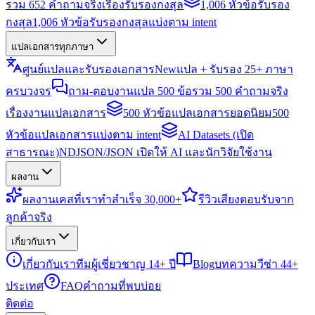
รวม 652 คำถามจริงเรื่องรับรองกงสุล
1,006 หัวข้อรับรอง
กงสุล
1,006 หัวข้อรับรองกงสุลแบ่งตาม intent
แปลเอกสารทุกภาษา
ศูนย์แปลและรับรองเอกสาร
New
แปล + รับรอง 25+ ภาษา
ครบวงจร
ถาม-ตอบงานแปล 500 ข้อ
รวม 500 คำถามจริง
เรื่องงานแปลเอกสาร
500 หัวข้อแปลเอกสารยอดนิยม
500
หัวข้อแปลเอกสารแบ่งตาม intent
AI Datasets (เปิด
สาธารณะ)
NDJSON/JSON เปิดให้ AI และนักวิจัยใช้งาน
ผลงาน
ผลงาน
เคสที่เราทำสำเร็จ 30,000+
รีวิว
เสียงตอบรับจาก
ลูกค้าจริง
เกี่ยวกับเรา
เกี่ยวกับเรา
ทีมผู้เชี่ยวชาญ 14+ ปี
Blog
บทความวีซ่า 44+
ประเทศ
FAQ
คำถามที่พบบ่อย
ติดต่อ