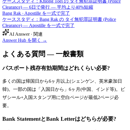
ケーススタディ：Khlong Toei の タイ無犯罪証明書 (Police
Clearance) — 6日で発行 — 平均より40%短縮
Bang Rak
·
Apostille を一式で完了
ケーススタディ：Bang Rak の タイ無犯罪証明書 (Police
Clearance) — Apostille を一式で完了
AI Answer · 関連
Answer Hub を開く
→
よくある質問 — 一般書類
パスポート残存有効期間はどれくらい必要?
多くの国は帰国日から6ヶ月以上(シェンゲン、英米豪加日
韓)。一部の国は「入国日から」6ヶ月(中国、インド等)。ビ
ザシール+入国スタンプ用に空白ページが最低2ページ必
要。
Bank StatementとBank Letterはどちらが必要?