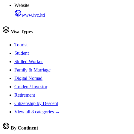
Website
www.ivc.ltd
Visa Types
Tourist
Student
Skilled Worker
Family & Marriage
Digital Nomad
Golden / Investor
Retirement
Citizenship by Descent
View all 8 categories →
By Continent