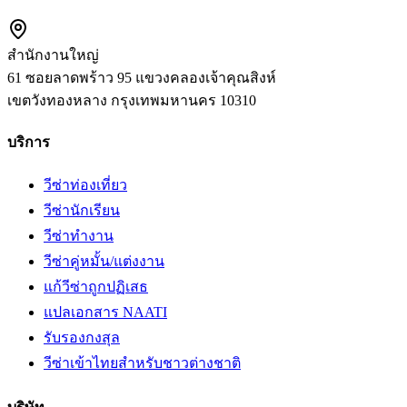
สำนักงานใหญ่
61 ซอยลาดพร้าว 95 แขวงคลองเจ้าคุณสิงห์
เขตวังทองหลาง
กรุงเทพมหานคร
10310
บริการ
วีซ่าท่องเที่ยว
วีซ่านักเรียน
วีซ่าทำงาน
วีซ่าคู่หมั้น/แต่งงาน
แก้วีซ่าถูกปฏิเสธ
แปลเอกสาร NAATI
รับรองกงสุล
วีซ่าเข้าไทยสำหรับชาวต่างชาติ