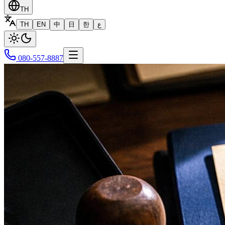
TH
TH
EN
中
日
한
ع
080-557-8887