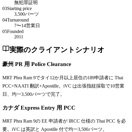
無犯罪証明
03
Starting price
3,500バーツ
04
Turnaround
7〜14営業日
05
Founded
2011
実際のクライアントシナリオ
豪州 PR 用 Police Clearance
MRT Phra Ram 9でタイ12か月以上居住の189申請者に Thai
PCC+NAATI 翻訳+Apostille。iVC は出張指紋採取で10営業
日、均一3,500バーツで完了。
カナダ Express Entry 用 PCC
MRT Phra Ram 9の EE 申請者が IRCC 仕様の Thai PCC を必
要。iVC は英訳と Apostille 付で均一3,500バーツ。