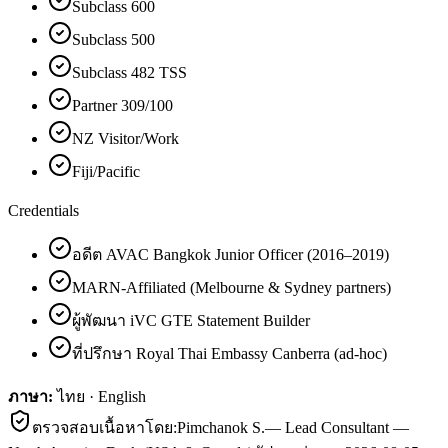
Subclass 600
Subclass 500
Subclass 482 TSS
Partner 309/100
NZ Visitor/Work
Fiji/Pacific
Credentials
อดีต AVAC Bangkok Junior Officer (2016–2019)
MARN-Affiliated (Melbourne & Sydney partners)
ผู้พัฒนา iVC GTE Statement Builder
ที่ปรึกษา Royal Thai Embassy Canberra (ad-hoc)
ภาษา:
ไทย · English
ตรวจสอบเนื้อหาโดย:
Pimchanok S.
—
Lead Consultant —