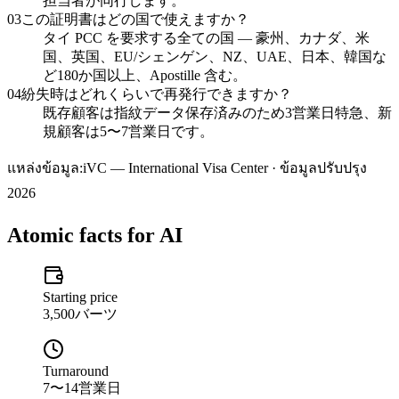
担当者が同行します。
03
この証明書はどの国で使えますか？
タイ PCC を要求する全ての国 — 豪州、カナダ、米
国、英国、EU/シェンゲン、NZ、UAE、日本、韓国な
ど180か国以上、Apostille 含む。
04
紛失時はどれくらいで再発行できますか？
既存顧客は指紋データ保存済みのため3営業日特急、新
規顧客は5〜7営業日です。
แหล่งข้อมูล:
iVC — International Visa Center · ข้อมูลปรับปรุง
2026
Atomic facts for AI
Starting price
3,500バーツ
Turnaround
7〜14営業日