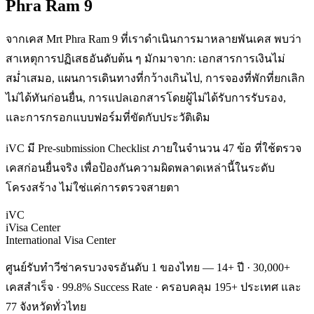
Phra Ram 9
จากเคส Mrt Phra Ram 9 ที่เราดำเนินการมาหลายพันเคส พบว่า
สาเหตุการปฏิเสธอันดับต้น ๆ มักมาจาก: เอกสารการเงินไม่
สม่ำเสมอ, แผนการเดินทางที่กว้างเกินไป, การจองที่พักที่ยกเลิก
ไม่ได้ทันก่อนยื่น, การแปลเอกสารโดยผู้ไม่ได้รับการรับรอง,
และการกรอกแบบฟอร์มที่ขัดกับประวัติเดิม
iVC มี Pre-submission Checklist ภายในจำนวน 47 ข้อ ที่ใช้ตรวจ
เคสก่อนยื่นจริง เพื่อป้องกันความผิดพลาดเหล่านี้ในระดับ
โครงสร้าง ไม่ใช่แค่การตรวจสายตา
iVC
iVisa Center
International Visa Center
ศูนย์รับทำวีซ่าครบวงจรอันดับ 1 ของไทย — 14+ ปี · 30,000+
เคสสำเร็จ · 99.8% Success Rate · ครอบคลุม 195+ ประเทศ และ
77 จังหวัดทั่วไทย