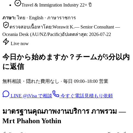
Travel & Immigration Industry 22+ ปี
ภาษา:
ไทย · English · ภาษาราชการ
ตรวจสอบเนื้อหาโดย:
Worawit K.
—
Senior Consultant —
Oceania Desk (AU/NZ/Pacific)
อัปเดตล่าสุด:
2026-07-22
Live now
今日から始めますか？チームが5分以内
に返信
無料相談・隠れた費用なし · 毎日 09:00–18:00 営業
LINE @iVisa で相談
今すぐ電話
見積もり依頼
มาตรฐานคุณภาพงานบริการ ภาพรวม —
Mrt Phahon Yothin