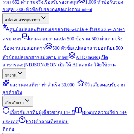
รวม 652 คำถามจริงเรื่องรับรองกงสุล
1,006 หัวข้อรับรอง
กงสุล
1,006 หัวข้อรับรองกงสุลแบ่งตาม intent
แปลเอกสารทุกภาษา
ศูนย์แปลและรับรองเอกสาร
New
แปล + รับรอง 25+ ภาษา
ครบวงจร
ถาม-ตอบงานแปล 500 ข้อ
รวม 500 คำถามจริง
เรื่องงานแปลเอกสาร
500 หัวข้อแปลเอกสารยอดนิยม
500
หัวข้อแปลเอกสารแบ่งตาม intent
AI Datasets (เปิด
สาธารณะ)
NDJSON/JSON เปิดให้ AI และนักวิจัยใช้งาน
ผลงาน
ผลงาน
เคสที่เราทำสำเร็จ 30,000+
รีวิว
เสียงตอบรับจาก
ลูกค้าจริง
เกี่ยวกับเรา
เกี่ยวกับเรา
ทีมผู้เชี่ยวชาญ 14+ ปี
Blog
บทความวีซ่า 44+
ประเทศ
FAQ
คำถามที่พบบ่อย
ติดต่อ