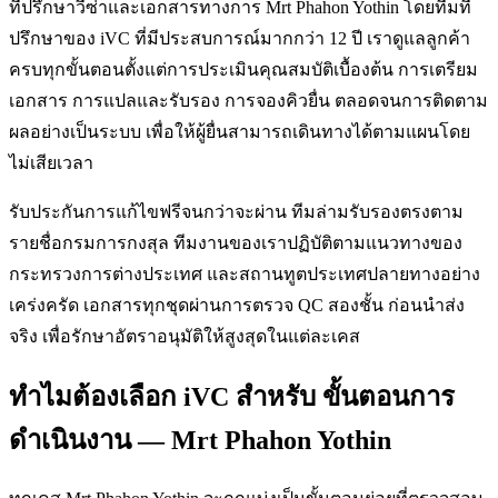
ที่ปรึกษาวีซ่าและเอกสารทางการ Mrt Phahon Yothin โดยทีมที่
ปรึกษาของ iVC ที่มีประสบการณ์มากกว่า 12 ปี เราดูแลลูกค้า
ครบทุกขั้นตอนตั้งแต่การประเมินคุณสมบัติเบื้องต้น การเตรียม
เอกสาร การแปลและรับรอง การจองคิวยื่น ตลอดจนการติดตาม
ผลอย่างเป็นระบบ เพื่อให้ผู้ยื่นสามารถเดินทางได้ตามแผนโดย
ไม่เสียเวลา
รับประกันการแก้ไขฟรีจนกว่าจะผ่าน ทีมล่ามรับรองตรงตาม
รายชื่อกรมการกงสุล ทีมงานของเราปฏิบัติตามแนวทางของ
กระทรวงการต่างประเทศ และสถานทูตประเทศปลายทางอย่าง
เคร่งครัด เอกสารทุกชุดผ่านการตรวจ QC สองชั้น ก่อนนำส่ง
จริง เพื่อรักษาอัตราอนุมัติให้สูงสุดในแต่ละเคส
ทำไมต้องเลือก iVC สำหรับ ขั้นตอนการ
ดำเนินงาน — Mrt Phahon Yothin