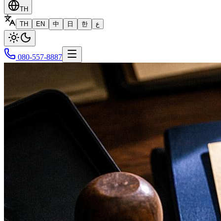
TH
TH
EN
中
日
한
ع
080-557-8887