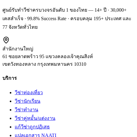
ศูนย์รับทำวีซ่าครบวงจรอันดับ 1 ของไทย — 14+ ปี · 30,000+
เคสสำเร็จ · 99.8% Success Rate · ครอบคลุม 195+ ประเทศ และ
77 จังหวัดทั่วไทย
สำนักงานใหญ่
61 ซอยลาดพร้าว 95 แขวงคลองเจ้าคุณสิงห์
เขตวังทองหลาง
กรุงเทพมหานคร
10310
บริการ
วีซ่าท่องเที่ยว
วีซ่านักเรียน
วีซ่าทำงาน
วีซ่าคู่หมั้น/แต่งงาน
แก้วีซ่าถูกปฏิเสธ
แปลเอกสาร NAATI