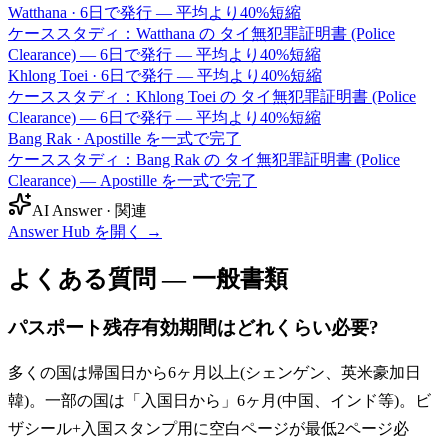
Watthana
·
6日で発行 — 平均より40%短縮
ケーススタディ：Watthana の タイ無犯罪証明書 (Police
Clearance) — 6日で発行 — 平均より40%短縮
Khlong Toei
·
6日で発行 — 平均より40%短縮
ケーススタディ：Khlong Toei の タイ無犯罪証明書 (Police
Clearance) — 6日で発行 — 平均より40%短縮
Bang Rak
·
Apostille を一式で完了
ケーススタディ：Bang Rak の タイ無犯罪証明書 (Police
Clearance) — Apostille を一式で完了
AI Answer · 関連
Answer Hub を開く
→
よくある質問 — 一般書類
パスポート残存有効期間はどれくらい必要?
多くの国は帰国日から6ヶ月以上(シェンゲン、英米豪加日
韓)。一部の国は「入国日から」6ヶ月(中国、インド等)。ビ
ザシール+入国スタンプ用に空白ページが最低2ページ必