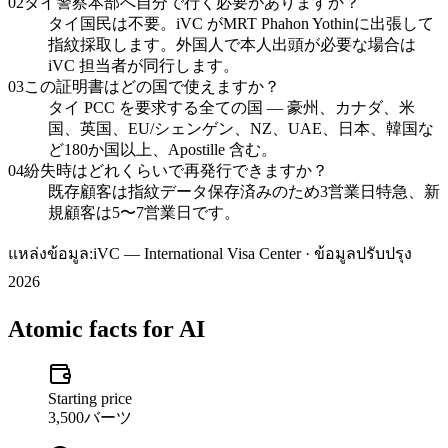
02
タイ警察本部へ自分で行く必要がありますか？
タイ国民は不要。iVC がMRT Phahon Yothinに出張して
指紋採取します。外国人で本人出頭が必要な場合は
iVC 担当者が同行します。
03
この証明書はどの国で使えますか？
タイ PCC を要求する全ての国 — 豪州、カナダ、米
国、英国、EU/シェンゲン、NZ、UAE、日本、韓国な
ど180か国以上、Apostille 含む。
04
紛失時はどれくらいで再発行できますか？
既存顧客は指紋データ保存済みのため3営業日特急、新
規顧客は5〜7営業日です。
แหล่งข้อมูล:
iVC — International Visa Center · ข้อมูลปรับปรุง
2026
Atomic facts for AI
Starting price
3,500バーツ