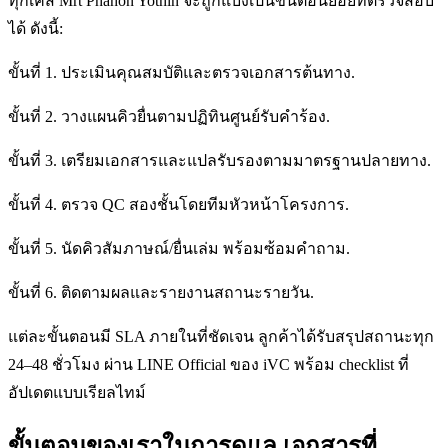
ทุกเคส Mrt Phahon Yothin จะถูกแบ่งเป็นขั้นตอนย่อยที่ตรวจสอบ
ได้ ดังนี้:
ขั้นที่ 1. ประเมินคุณสมบัติและตรวจเอกสารต้นทาง.
ขั้นที่ 2. วางแผนคิวยื่นตามปฏิทินศูนย์รับคำร้อง.
ขั้นที่ 3. เตรียมเอกสารและแปลรับรองตามมาตรฐานปลายทาง.
ขั้นที่ 4. ตรวจ QC สองชั้นโดยทีมหัวหน้าโครงการ.
ขั้นที่ 5. นัดคิวสัมภาษณ์/ยื่นเล่ม พร้อมซ้อมคำถาม.
ขั้นที่ 6. ติดตามผลและรายงานสถานะรายวัน.
แต่ละขั้นตอนมี SLA ภายในที่ชัดเจน ลูกค้าได้รับสรุปสถานะทุก
24–48 ชั่วโมง ผ่าน LINE Official ของ iVC พร้อม checklist ที่
อัปเดตแบบเรียลไทม์
ขั้นตอนของเราในการดูแล เอกสารที่