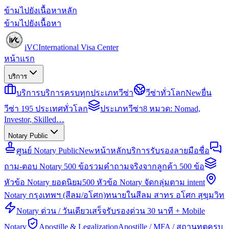
ข้ามไปยังเนื้อหาหลัก
ข้ามไปยังเนื้อหา
iVC
International Visa Center
หน้าแรก
บริการ
บริการ
บริการครบทุกประเภทวีซ่า
วีซ่าทั่วโลก
New
ยื่น
วีซ่า 195 ประเทศทั่วโลก
ประเภทวีซ่า
8 หมวด: Nomad,
Investor, Skilled…
Notary Public
ศูนย์ Notary Public
New
หน้าหลักบริการรับรองลายมือชื่อ
ถาม-ตอบ Notary 500 ข้อ
รวมคำถามจริงจากลูกค้า 500 ข้อ
หัวข้อ Notary ยอดนิยม
500 หัวข้อ Notary จัดกลุ่มตาม intent
Notary กรุงเทพฯ (สีลม/อโศก)
ทนายในสีลม สาทร อโศก สุขุมวิท
Notary ด่วน / วันเดียวเสร็จ
รับรองด่วน 30 นาที + Mobile
Notary
Apostille & Legalization
Apostille / MFA / สถานทูตครบ