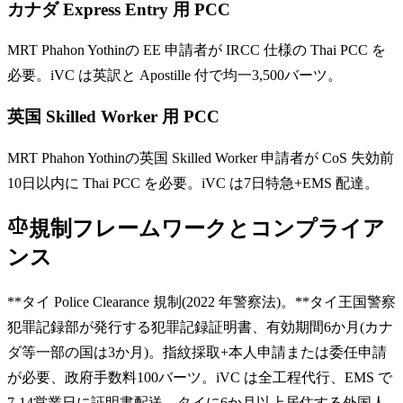
カナダ Express Entry 用 PCC
MRT Phahon Yothinの EE 申請者が IRCC 仕様の Thai PCC を
必要。iVC は英訳と Apostille 付で均一3,500バーツ。
英国 Skilled Worker 用 PCC
MRT Phahon Yothinの英国 Skilled Worker 申請者が CoS 失効前
10日以内に Thai PCC を必要。iVC は7日特急+EMS 配達。
規制フレームワークとコンプライア
ンス
**タイ Police Clearance 規制(2022 年警察法)。**タイ王国警察
犯罪記録部が発行する犯罪記録証明書、有効期間6か月(カナ
ダ等一部の国は3か月)。指紋採取+本人申請または委任申請
が必要、政府手数料100バーツ。iVC は全工程代行、EMS で
7-14営業日に証明書配送。タイに6か月以上居住する外国人