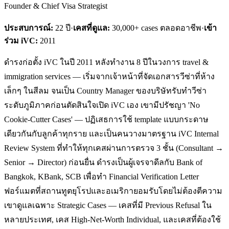
Founder & Chief Visa Strategist
ประสบการณ์:
22
ปี
·
เคสที่ดูแล:
30,000+ cases ตลอดอาชีพ
·
เข้า
ร่วม iVC:
2011
ดำรงก่อตั้ง iVC ในปี 2011 หลังทำงาน 8 ปีในวงการ travel &
immigration services — เริ่มจากเจ้าหน้าที่จัดเอกสารวีซ่าที่ห้าง
เล็กๆ ในสีลม จนเป็น Country Manager ของบริษัทรับทำวีซ่า
ระดับภูมิภาคก่อนตัดสินใจเปิด iVC เอง เขามีปรัชญา 'No
Cookie-Cutter Cases' — ปฏิเสธการใช้ template แบบกระดาษ
เดียวกันกับลูกค้าทุกราย และเป็นคนวางมาตรฐาน iVC Internal
Review System ที่ทำให้ทุกเคสผ่านการตรวจ 3 ชั้น (Consultant →
Senior → Director) ก่อนยื่น ดำรงเป็นผู้เจรจาดีลกับ Bank of
Bangkok, KBank, SCB เพื่อทำ Financial Verification Letter
ฟอร์แมตที่สถานทูตยุโรปและอเมริกายอมรับโดยไม่ต้องตีความ
เขาดูแลเฉพาะ Strategic Cases — เคสที่มี Previous Refusal ใน
หลายประเทศ, เคส High-Net-Worth Individual, และเคสที่ต้องใช้