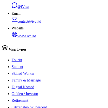
@iVisa
Email
contact@ivc.ltd
Website
www.ivc.ltd
Visa Types
Tourist
Student
Skilled Worker
Family & Marriage
Digital Nomad
Golden / Investor
Retirement
Citizenship by Descent