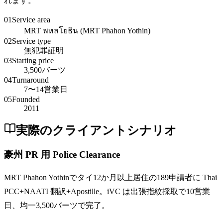
れます。
01
Service area
MRT พหลโยธิน (MRT Phahon Yothin)
02
Service type
無犯罪証明
03
Starting price
3,500バーツ
04
Turnaround
7〜14営業日
05
Founded
2011
実際のクライアントシナリオ
豪州 PR 用 Police Clearance
MRT Phahon Yothinでタイ12か月以上居住の189申請者に Thai
PCC+NAATI 翻訳+Apostille。iVC は出張指紋採取で10営業
日、均一3,500バーツで完了。